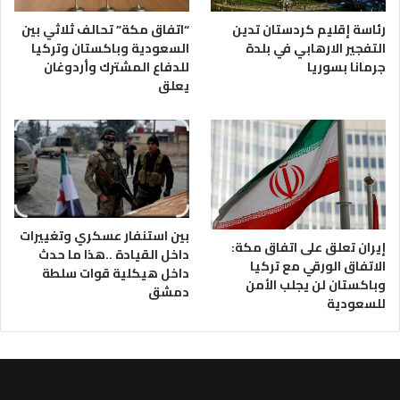
رئاسة إقليم كردستان تدين
“اتفاق مكة” تحالف ثلاثي بين
التفجير الارهابي في بلدة
السعودية وباكستان وتركيا
جرمانا بسوريا
للدفاع المشترك وأردوغان
يعلق
بين استنفار عسكري وتغييرات
إيران تعلق على اتفاق مكة:
داخل القيادة ..هذا ما حدث
الاتفاق الورقي مع تركيا
داخل هيكلية قوات سلطة
وباكستان لن يجلب الأمن
دمشق
للسعودية