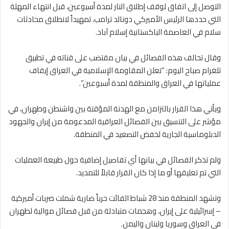
التوصل إلى اتفاق لوقف إطلاق النار لمدة أسبوعين، قبل انتهاء المهلة
التي حددها الرئيس الأميركي دونالد ترامب، تمهيداً لانطلاق محادثات
سلام في العاصمة الباكستانية إسلام آباد.
وقال تحالف هذه الفصائل في بيان مقتضب على قناته في تطبيق
تلغرام صباح اليوم: “تعلن المقاومة الإسلامية في العراق إيقاف
عملياتها في العراق والمنطقة لمدة أسبوعين”.
ويأتي هذا القرار بالتزامن مع الهدنة المؤقتة بين واشنطن وطهران، في
مؤشر على التنسيق بين الفصائل العراقية المدعومة من إيران والجهود
الدبلوماسية الجارية لخفض التصعيد في المنطقة.
ولم تذكر الفصائل في بيانها أي تفاصيل إضافية حول طبيعة العمليات
التي تم تعليقها أو ما إذا كان القرار قابلاً للتمديد.
وتشهد المنطقة منذ 28 شباط الفائت حرباً ضارية شملت ضربات أميركية
– إسرائيلية على إيران، وهجمات متبادلة من قبل فصائل موالية لطهران
في العراق وسوريا ولبنان واليمن.