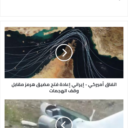
اتفاق
أميركي
-
إيراني
إعادة
فتح
مضيق
هرمز
مقابل
وقف
اتفاق أميركي - إيراني إعادة فتح مضيق هرمز مقابل
الهجمات
وقف الهجمات
الدفاعات
الجوية
للتحالف
الدولي
تتصدى