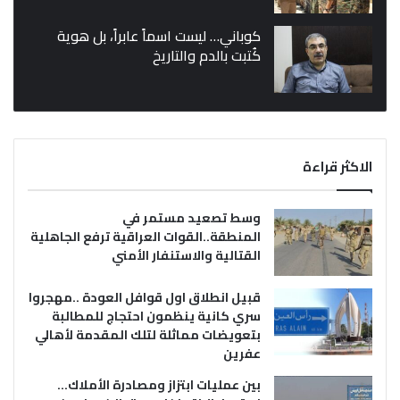
كوباني… ليست اسماً عابراً، بل هوية
كُتبت بالدم والتاريخ
الاكثر قراءة
وسط تصعيد مستمر في
المنطقة..القوات العراقية ترفع الجاهلية
القتالية والاستنفار الأمني
قبيل انطلاق اول قوافل العودة ..مهجروا
سري كانية ينظمون احتجاج للمطالبة
بتعويضات مماثلة لتلك المقدمة لأهالي
عفرين
بين عمليات ابتزاز ومصادرة الأملاك…