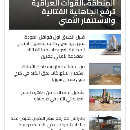
المنطقة..القوات العراقية
ترفع الجاهلية القتالية
والاستنفار الأمني
قبيل انطلاق اول قوافل العودة
..مهجروا سري كانية ينظمون احتجاج
للمطالبة بتعويضات مماثلة لتلك
المقدمة لأهالي عفرين
بين عمليات ابتزاز ومصادرة الأملاك…
استمرار الانتهاكات بحق الكرد في كري
سبي شمال سوريا
تشكيل لجنة للحد من ظاهرة الحفر
العشوائي للآبار في قامشلو
بالتزامن مع رفع سعر الامبير..تقليص عدد
ساعات المولدات في الحسكة وسط