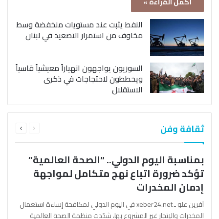
أكمل القراءة »
النفط يثبت عند مستويات منخفضة وسط
مخاوف من استمرار التصعيد في لبنان
السوريون يواجهون انهياراً معيشياً قاسياً
ويخططون لاحتجاجات في ذكرى
الاستقلال
السابقة
التالية
ثقافة وفن
الصفحة
الصفحة
بمناسبة اليوم الدولي.. “الصحة العالمية”
تؤكد ضرورة اتباع نهج متكامل لمواجهة
إدمان المخدرات
آفرين علو ـ xeber24.net في اليوم الدولي لمكافحة إساءة استعمال
المخدرات والإتجار غير المشروع بها، شدّدت منظمة الصحة العالمية