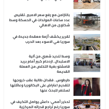
بالتزامن مع رفع سعر الامبير..تقليص
عدد ساعات المولدات في الحسكة وسط
شكاوى من الاهالي
تقرير يكشف أزمة معقدة جديدة في
سوريا هي الاسوء بعد الحرب
وسط تنديد شعبي من آلية
الاستبدال..ازدحام كبير أمام بريد
قامشلو بغية التخلص من العملة
القديمة
طرطوس.. فقدان طالبة عقب خروجها
لتقديم اعتراض على البكالوريا وعائلتها
تستنفر للبحث عنها
تحذير أممي: داعش يواصل التكيف في
سوريا رغم تراجع قدراته المركزية