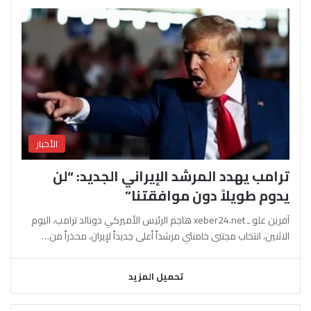
الأخبار
ترامب يهدد المرشد الإيراني الجديد: “لن
يدوم طويلاً دون موافقتنا”
آفرين علو ـ xeber24.net هاجم الرئيس الأميركي دونالد ترامب، اليوم
الاثنين، انتخاب مجتبى خامنئي مرشداً أعلى جديداً لإيران، محذراً من…
تحميل المزيد