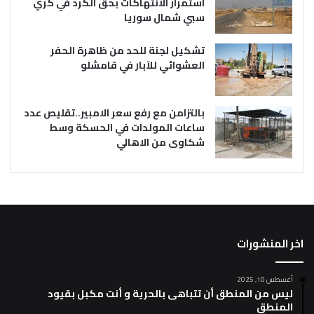
استمرار الانتهاكات بحق الكرد في كري
سبي شمال سوريا
تشكيل لجنة للحد من ظاهرة الحفر
العشوائي للآبار في قامشلو
بالتزامن مع رفع سعر الامبير..تقليص عدد
ساعات المولدات في الحسكة وسط
شكاوى من الاهالي
اخر المنشورات
أغسطس 10, 2025
ليس من المنطق أن تتباهى بالحرية و أنت مكبل بقيود
المنطق