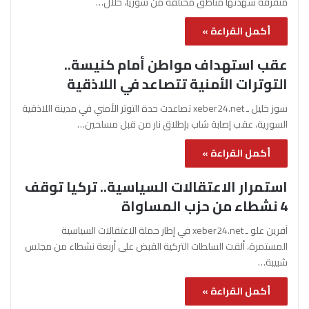
متفرقة شهدتها مناطق مختلفة من سوريا، خلال…
أكمل القراءة »
عقب استهداف مواطن أمام كنيسة..
التوترات الأمنية تتصاعد في اللاذقية
سوز خليل ـ xeber24.net تصاعدت حدة التوتر الأمني في مدينة اللاذقية
السورية، عقب إصابة شاب بإطلاق نار من قبل مسلحين…
أكمل القراءة »
استمرار الاعتقالات السياسية.. تركيا توقف
4 نشطاء من حزب المساواة
آفرين علو ـ xeber24.net في إطار حملة الاعتقالات السياسية
المستمرة، ألقت السلطات التركية القبض على أربعة نشطاء من مجلس
شبيبة…
أكمل القراءة »