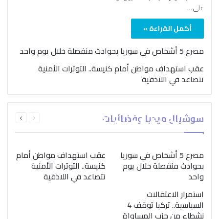
على…
أكمل القراءة »
مصرع 5 أشخاص في سوريا بحوادث منفصلة خلال يوم واحد
عقب استهداف مواطن أمام كنيسة.. التوترات الأمنية
تتصاعد في اللاذقية
بمناسبة اليوم الدولي..
السابقة
التالية
سوشيال ميديا وفضائيات
“الصحة العالمية” تؤكد
الصفحة
الصفحة
ضرورة اتباع نهج متكامل
لمواجهة إدمان المخدرات
مصرع 5 أشخاص في سوريا
عقب استهداف مواطن أمام
بحوادث منفصلة خلال يوم
كنيسة.. التوترات الأمنية
واحد
تتصاعد في اللاذقية
استمرار الاعتقالات
السياسية.. تركيا توقف 4
نشطاء من حزب المساواة