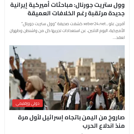
وول ستريت جورنال: مباحثات أميركية إيرانية
جديدة مرتقبة رغم الخلافات العميقة
آفرين علو ـ xeber24.net كشفت صحيفة “وول ستريت جورنال”
الأميركية، اليوم الاثنين، عن استعدادات تجريها كل من واشنطن وطهران
لعقد…
دولي وإقليمي
صاروخ من اليمن باتجاه إسرائيل لأول مرة
منذ اندلاع الحرب