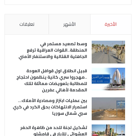
الأخيرة
الأشهر
تعليقات
وسط تصعيد مستمر في
المنطقة..القوات العراقية ترفع
الجاهلية القتالية والاستنفار الأمني
قبيل انطلاق اول قوافل العودة
..مهجروا سري كانية ينظمون احتجاج
للمطالبة بتعويضات مماثلة لتلك
المقدمة لأهالي عفرين
بين عمليات ابتزاز ومصادرة الأملاك…
استمرار الانتهاكات بحق الكرد في كري
سبي شمال سوريا
تشكيل لجنة للحد من ظاهرة الحفر
العشوائي للآبار في قامشلو