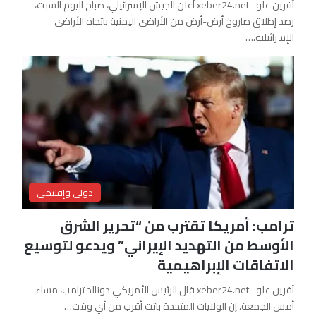
آفرين علو ـ xeber24.net أعلن الجيش الإسرائيلي، صباح اليوم السبت،
رصد إطلاق صاروخ أرض-أرض من الأراضي اليمنية باتجاه الأراضي
الإسرائيلية،…
دولي وإقليمي
ترامب: أمريكا تقترب من “تحرير الشرق
الأوسط من التهديد الإيراني” ويدعو لتوسيع
الاتفاقات الإبراهيمية
آفرين علو ـ xeber24.net قال الرئيس الأمريكي دونالد ترامب، مساء
أمس الجمعة، إن الولايات المتحدة باتت أقرب من أي وقت…