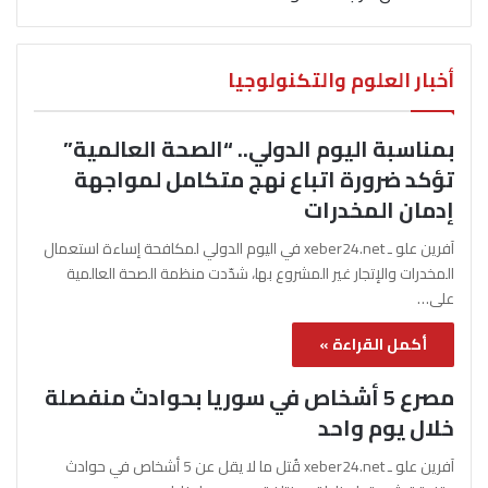
أخبار العلوم والتكنولوجيا
بمناسبة اليوم الدولي.. “الصحة العالمية”
تؤكد ضرورة اتباع نهج متكامل لمواجهة
إدمان المخدرات
آفرين علو ـ xeber24.net في اليوم الدولي لمكافحة إساءة استعمال
المخدرات والإتجار غير المشروع بها، شدّدت منظمة الصحة العالمية
على…
أكمل القراءة »
مصرع 5 أشخاص في سوريا بحوادث منفصلة
خلال يوم واحد
آفرين علو ـ xeber24.net قُتل ما لا يقل عن 5 أشخاص في حوادث