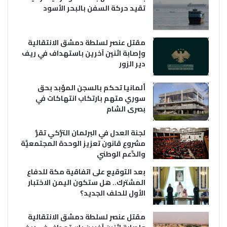
تقيد حركة السفن بالبحر الأسود
مقتل عنصر لسلطة دمشق الانتقالية
وإصابة اثنين آخرين باستهداف في ريف
دير الزور
ألمانيا تحكم بالسجن المؤبد بحق
سوري متهم بارتكاب انتهاكات في
بصرى الشام
لجنة العدل في البرلمان التُّركي تقرُّ
مشروع قانون تعزيز الوحدة المجتمعيَّة
والدَّعم الوطني
بعد التوقيع على اتفاقية مكة للدفاع
المشترك.. هل ستكون اليمن الاختبار
الأول للحلف الجديد؟
مقتل عنصر لسلطة دمشق الانتقالية