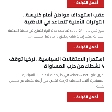
أكمل القراءة »
عقب استهداف مواطن أمام كنيسة..
التوترات الأمنية تتصاعد في اللاذقية
سوز خليل ـ xeber24.net تصاعدت حدة التوتر الأمني في مدينة اللاذقية
السورية، عقب إصابة شاب بإطلاق نار من قبل مسلحين…
أكمل القراءة »
استمرار الاعتقالات السياسية.. تركيا توقف
4 نشطاء من حزب المساواة
آفرين علو ـ xeber24.net في إطار حملة الاعتقالات السياسية
المستمرة، ألقت السلطات التركية القبض على أربعة نشطاء من مجلس
شبيبة…
أكمل القراءة »