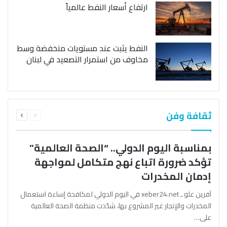
ارتفاع أسعار النفط عالمياً
النفط يثبت عند مستويات منخفضة وسط
مخاوف من استمرار التصعيد في لبنان
السابقة
التالية
ثقافة وفن
الصفحة
الصفحة
بمناسبة اليوم الدولي.. “الصحة العالمية”
تؤكد ضرورة اتباع نهج متكامل لمواجهة
إدمان المخدرات
آفرين علو ـ xeber24.net في اليوم الدولي لمكافحة إساءة استعمال
المخدرات والإتجار غير المشروع بها، شدّدت منظمة الصحة العالمية
على…