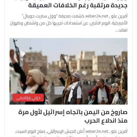
جديدة مرتقبة رغم الخلافات العميقة
آفرين علو ـ xeber24.net كشفت صحيفة “وول ستريت جورنال”
الأميركية، اليوم الاثنين، عن استعدادات تجريها كل من واشنطن وطهران
لعقد…
دولي وإقليمي
صاروخ من اليمن باتجاه إسرائيل لأول مرة
منذ اندلاع الحرب
آفرين علو ـ xeber24.net أعلن الجيش الإسرائيلي، صباح اليوم السبت،