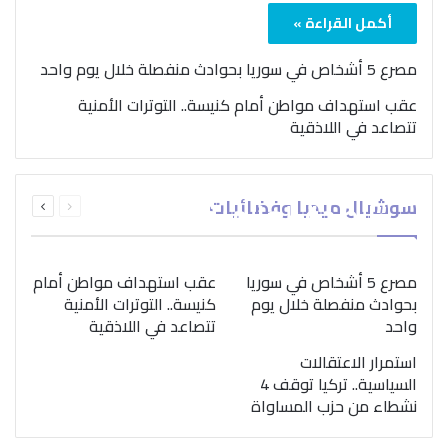
أكمل القراءة »
مصرع 5 أشخاص في سوريا بحوادث منفصلة خلال يوم واحد
عقب استهداف مواطن أمام كنيسة.. التوترات الأمنية
تتصاعد في اللاذقية
بمناسبة اليوم الدولي..
السابقة
التالية
سوشيال ميديا وفضائيات
“الصحة العالمية” تؤكد
الصفحة
الصفحة
ضرورة اتباع نهج متكامل
لمواجهة إدمان المخدرات
مصرع 5 أشخاص في سوريا
عقب استهداف مواطن أمام
بحوادث منفصلة خلال يوم
كنيسة.. التوترات الأمنية
واحد
تتصاعد في اللاذقية
استمرار الاعتقالات
السياسية.. تركيا توقف 4
نشطاء من حزب المساواة