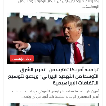
رصد إطلاق صاروخ أرض-أرض من الأراضي اليمنية باتجاه الأراضي
الإسرائيلية،…
دولي وإقليمي
ترامب: أمريكا تقترب من “تحرير الشرق
الأوسط من التهديد الإيراني” ويدعو لتوسيع
الاتفاقات الإبراهيمية
آفرين علو ـ xeber24.net قال الرئيس الأمريكي دونالد ترامب، مساء
أمس الجمعة، إن الولايات المتحدة باتت أقرب من أي وقت…