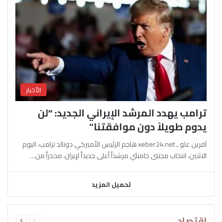
الأخبار
ترامب يهدد المرشد الإيراني الجديد: “لن
يدوم طويلاً دون موافقتنا”
آفرين علو ـ xeber24.net هاجم الرئيس الأميركي دونالد ترامب، اليوم
الاثنين، انتخاب مجتبى خامنئي مرشداً أعلى جديداً لإيران، محذراً من…
تحميل المزيد
السابقة
التالية
اقتصاد
الصفحة
الصفحة