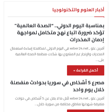
أخبار العلوم والتكنولوجيا
بمناسبة اليوم الدولي.. “الصحة العالمية”
تؤكد ضرورة اتباع نهج متكامل لمواجهة
إدمان المخدرات
آفرين علو ـ xeber24.net في اليوم الدولي لمكافحة إساءة استعمال
المخدرات والإتجار غير المشروع بها، شدّدت منظمة الصحة العالمية
على…
أكمل القراءة »
مصرع 5 أشخاص في سوريا بحوادث منفصلة
خلال يوم واحد
آفرين علو ـ xeber24.net قُتل ما لا يقل عن 5 أشخاص في حوادث
متفرقة شهدتها مناطق مختلفة من سوريا، خلال…