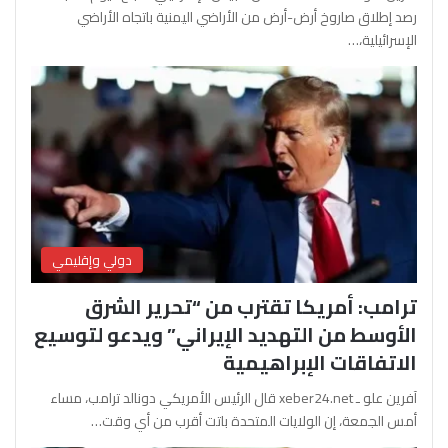
رصد إطلاق صاروخ أرض-أرض من الأراضي اليمنية باتجاه الأراضي
الإسرائيلية،…
دولي وإقليمي
ترامب: أمريكا تقترب من “تحرير الشرق
الأوسط من التهديد الإيراني” ويدعو لتوسيع
الاتفاقات الإبراهيمية
آفرين علو ـ xeber24.net قال الرئيس الأمريكي دونالد ترامب، مساء
أمس الجمعة، إن الولايات المتحدة باتت أقرب من أي وقت…