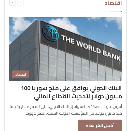
اقتصاد
الصفحة
الصفحة
اقتصاد
البنك الدولي يوافق على منح سوريا 100
مليون دولار لتحديث القطاع المالي
آفرين علو – xeber24.net وافق البنك الدولي، على تقديم منحةٍ بقيمة
مئة مليون دولار، من المؤسسة الدولية للتنمية، لدعم جهود…
أكمل القراءة »