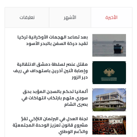
الأخيرة
الأشهر
تعليقات
بعد تصاعد الهجمات الأوكرانية تركيا
تقيد حركة السفن بالبحر الأسود
مقتل عنصر لسلطة دمشق الانتقالية
وإصابة اثنين آخرين باستهداف في ريف
دير الزور
ألمانيا تحكم بالسجن المؤبد بحق
سوري متهم بارتكاب انتهاكات في
بصرى الشام
لجنة العدل في البرلمان التُّركي تقرُّ
مشروع قانون تعزيز الوحدة المجتمعيَّة
والدَّعم الوطني