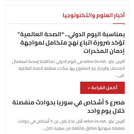
أخبار العلوم والتكنولوجيا
بمناسبة اليوم الدولي.. “الصحة العالمية”
تؤكد ضرورة اتباع نهج متكامل لمواجهة
إدمان المخدرات
آفرين علو ـ xeber24.net في اليوم الدولي لمكافحة إساءة استعمال
المخدرات والإتجار غير المشروع بها، شدّدت منظمة الصحة العالمية
على…
أكمل القراءة »
مصرع 5 أشخاص في سوريا بحوادث منفصلة
خلال يوم واحد
آفرين علو ـ xeber24.net قُتل ما لا يقل عن 5 أشخاص في حوادث
متفرقة شهدتها مناطق مختلفة من سوريا، خلال…