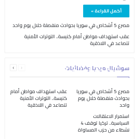
أكمل القراءة »
مصرع 5 أشخاص في سوريا بحوادث منفصلة خلال يوم واحد
عقب استهداف مواطن أمام كنيسة.. التوترات الأمنية
تتصاعد في اللاذقية
بمناسبة اليوم الدولي..
السابقة
التالية
سوشيال ميديا وفضائيات
“الصحة العالمية” تؤكد
الصفحة
الصفحة
ضرورة اتباع نهج متكامل
لمواجهة إدمان المخدرات
مصرع 5 أشخاص في سوريا
عقب استهداف مواطن أمام
بحوادث منفصلة خلال يوم
كنيسة.. التوترات الأمنية
واحد
تتصاعد في اللاذقية
استمرار الاعتقالات
السياسية.. تركيا توقف 4
نشطاء من حزب المساواة