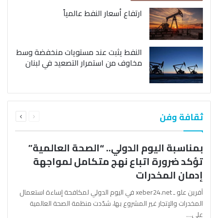
ارتفاع أسعار النفط عالمياً
النفط يثبت عند مستويات منخفضة وسط
مخاوف من استمرار التصعيد في لبنان
السابقة
التالية
ثقافة وفن
الصفحة
الصفحة
بمناسبة اليوم الدولي.. “الصحة العالمية”
تؤكد ضرورة اتباع نهج متكامل لمواجهة
إدمان المخدرات
آفرين علو ـ xeber24.net في اليوم الدولي لمكافحة إساءة استعمال
المخدرات والإتجار غير المشروع بها، شدّدت منظمة الصحة العالمية
على…