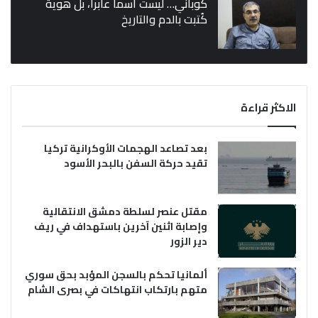
كوباني… ليست اسماً عابراً، بل هوية
كُتبت بالدم والتاريخ
الاكثر قراءة
بعد تصاعد الهجمات الأوكرانية تركيا
تقيد حركة السفن بالبحر الأسود
مقتل عنصر لسلطة دمشق الانتقالية
وإصابة اثنين آخرين باستهداف في ريف
دير الزور
ألمانيا تحكم بالسجن المؤبد بحق سوري
متهم بارتكاب انتهاكات في بصرى الشام