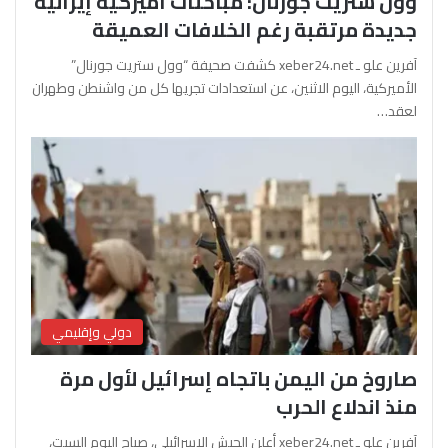
وول ستريت جورنال: مباحثات أميركية إيرانية
جديدة مرتقبة رغم الخلافات العميقة
آفرين علو ـ xeber24.net كشفت صحيفة “وول ستريت جورنال”
الأميركية، اليوم الاثنين، عن استعدادات تجريها كل من واشنطن وطهران
لعقد…
دولي وإقليمي
صاروخ من اليمن باتجاه إسرائيل لأول مرة
منذ اندلاع الحرب
آفرين علو ـ xeber24.net أعلن الجيش الإسرائيلي، صباح اليوم السبت،