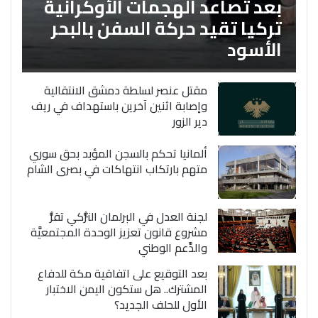
بعد تصاعد الهجمات الأوكرانية
تركيا تقيد حركة السفن بالبحر
الأسود
مقتل عنصر لسلطة دمشق الانتقالية
وإصابة اثنين آخرين باستهداف في ريف
دير الزور
ألمانيا تحكم بالسجن المؤبد بحق سوري
متهم بارتكاب انتهاكات في بصرى الشام
لجنة العدل في البرلمان التُّركي تقرُّ
مشروع قانون تعزيز الوحدة المجتمعيَّة
والدَّعم الوطني
بعد التوقيع على اتفاقية مكة للدفاع
المشترك.. هل ستكون اليمن الاختبار
الأول للحلف الجديد؟