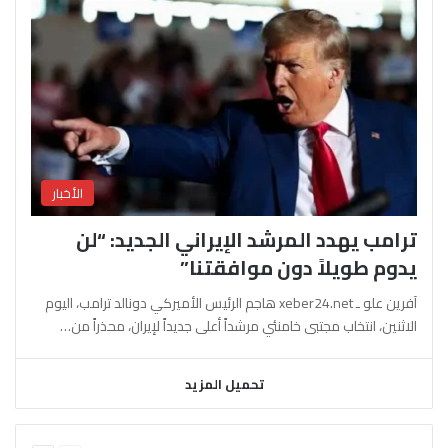
الأخبار
ترامب يهدد المرشد الإيراني الجديد: “لن
يدوم طويلاً دون موافقتنا”
آفرين علو ـ xeber24.net هاجم الرئيس الأميركي دونالد ترامب، اليوم
الاثنين، انتخاب مجتبى خامنئي مرشداً أعلى جديداً لإيران، محذراً من…
تحميل المزيد
السابقة
التالية