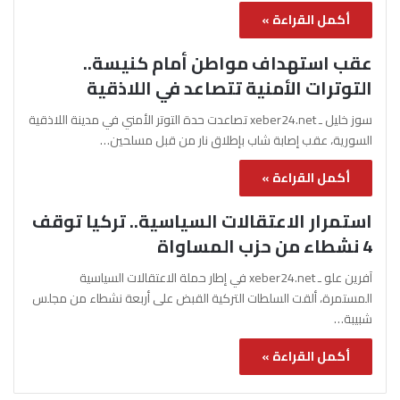
أكمل القراءة »
عقب استهداف مواطن أمام كنيسة..
التوترات الأمنية تتصاعد في اللاذقية
سوز خليل ـ xeber24.net تصاعدت حدة التوتر الأمني في مدينة اللاذقية
السورية، عقب إصابة شاب بإطلاق نار من قبل مسلحين…
أكمل القراءة »
استمرار الاعتقالات السياسية.. تركيا توقف
4 نشطاء من حزب المساواة
آفرين علو ـ xeber24.net في إطار حملة الاعتقالات السياسية
المستمرة، ألقت السلطات التركية القبض على أربعة نشطاء من مجلس
شبيبة…
أكمل القراءة »