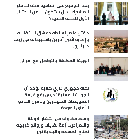
بعد التوقيع على اتفاقية مكة للدفاع
المشترك.. هل ستكون اليمن الاختبار
الأول للحلف الجديد؟
مقتل عنصر لسلطة دمشق الانتقالية
وإصابة اثنين آخرين باستهداف في ريف
دير الزور
الهيئة المكلفة بالتواصل مع امرالي
لجنة مجهري سري كانيه تؤكد أن
الجهات المعنية تدرس رفع قيمة
التعويضات للمهجرين وتامين الجانب
الأمني للعودة
وسط مخاوف من انتشار الاوبئة
والامراض..أزمة نفايات وروائح كريهة
تجتاح الحسكة والبلدية تبرر