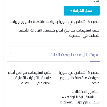
على…
أكمل القراءة »
مصرع 5 أشخاص في سوريا بحوادث منفصلة خلال يوم واحد
عقب استهداف مواطن أمام كنيسة.. التوترات الأمنية
تتصاعد في اللاذقية
بمناسبة اليوم الدولي..
السابقة
التالية
سوشيال ميديا وفضائيات
“الصحة العالمية” تؤكد
الصفحة
الصفحة
ضرورة اتباع نهج متكامل
لمواجهة إدمان المخدرات
مصرع 5 أشخاص في سوريا
عقب استهداف مواطن أمام
بحوادث منفصلة خلال يوم
كنيسة.. التوترات الأمنية
واحد
تتصاعد في اللاذقية
استمرار الاعتقالات
السياسية.. تركيا توقف 4
نشطاء من حزب المساواة