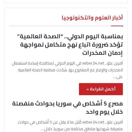
أخبار العلوم والتكنولوجيا
بمناسبة اليوم الدولي.. “الصحة العالمية”
تؤكد ضرورة اتباع نهج متكامل لمواجهة
إدمان المخدرات
آفرين علو ـ xeber24.net في اليوم الدولي لمكافحة إساءة استعمال
المخدرات والإتجار غير المشروع بها، شدّدت منظمة الصحة العالمية
على…
أكمل القراءة »
مصرع 5 أشخاص في سوريا بحوادث منفصلة
خلال يوم واحد
آفرين علو ـ xeber24.net قُتل ما لا يقل عن 5 أشخاص في حوادث
متفرقة شهدتها مناطق مختلفة من سوريا، خلال…