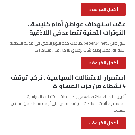
أكمل القراءة »
عقب استهداف مواطن أمام كنيسة..
التوترات الأمنية تتصاعد في اللاذقية
سوز خليل ـ xeber24.net تصاعدت حدة التوتر الأمني في مدينة اللاذقية
السورية، عقب إصابة شاب بإطلاق نار من قبل مسلحين…
أكمل القراءة »
استمرار الاعتقالات السياسية.. تركيا توقف
4 نشطاء من حزب المساواة
آفرين علو ـ xeber24.net في إطار حملة الاعتقالات السياسية
المستمرة، ألقت السلطات التركية القبض على أربعة نشطاء من مجلس
شبيبة…
أكمل القراءة »