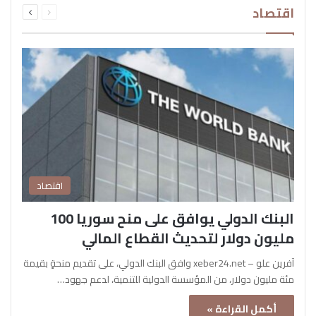
اقتصاد
الصفحة
الصفحة
اقتصاد
البنك الدولي يوافق على منح سوريا 100
مليون دولار لتحديث القطاع المالي
آفرين علو – xeber24.net وافق البنك الدولي، على تقديم منحةٍ بقيمة
مئة مليون دولار، من المؤسسة الدولية للتنمية، لدعم جهود…
أكمل القراءة »