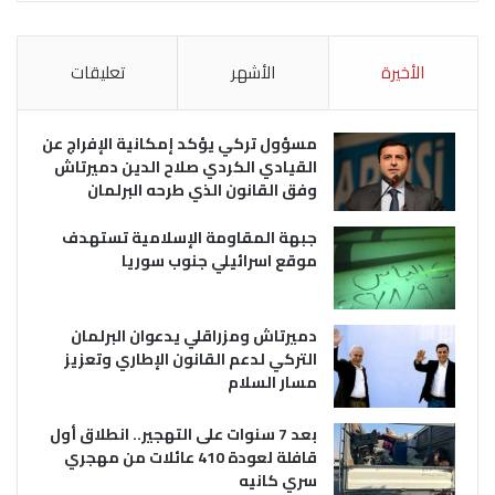
الأخيرة
الأشهر
تعليقات
مسؤول تركي يؤكد إمكانية الإفراج عن
القيادي الكردي صلاح الدين دميرتاش
وفق القانون الذي طرحه البرلمان
جبهة المقاومة الإسلامية تستهدف
موقع اسرائيلي جنوب سوريا
دميرتاش ومزراقلي يدعوان البرلمان
التركي لدعم القانون الإطاري وتعزيز
مسار السلام
بعد 7 سنوات على التهجير.. انطلاق أول
قافلة لعودة 410 عائلات من مهجري
سري كانيه