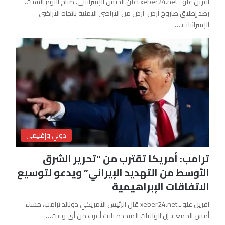
آفرين علو ـ xeber24.net أعلن الجيش الإسرائيلي، صباح اليوم السبت،
رصد إطلاق صاروخ أرض-أرض من الأراضي اليمنية باتجاه الأراضي
الإسرائيلية،…
دولي وإقليمي
ترامب: أمريكا تقترب من “تحرير الشرق
الأوسط من التهديد الإيراني” ويدعو لتوسيع
الاتفاقات الإبراهيمية
آفرين علو ـ xeber24.net قال الرئيس الأمريكي دونالد ترامب، مساء
أمس الجمعة، إن الولايات المتحدة باتت أقرب من أي وقت…