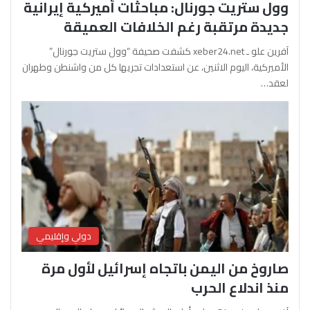
وول ستريت جورنال: مباحثات أميركية إيرانية
جديدة مرتقبة رغم الخلافات العميقة
آفرين علو ـ xeber24.net كشفت صحيفة “وول ستريت جورنال”
الأميركية، اليوم الاثنين، عن استعدادات تجريها كل من واشنطن وطهران
لعقد…
دولي وإقليمي
صاروخ من اليمن باتجاه إسرائيل لأول مرة
منذ اندلاع الحرب