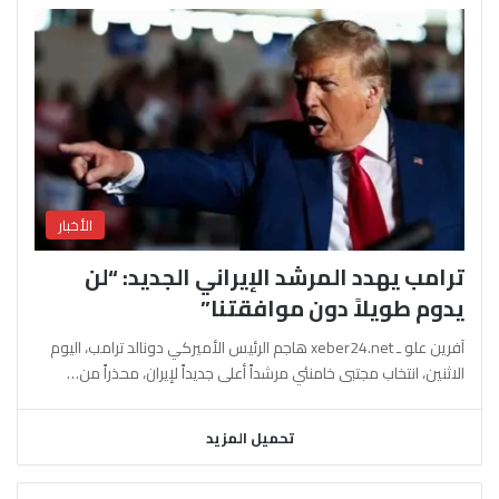
الأخبار
ترامب يهدد المرشد الإيراني الجديد: “لن
يدوم طويلاً دون موافقتنا”
آفرين علو ـ xeber24.net هاجم الرئيس الأميركي دونالد ترامب، اليوم
الاثنين، انتخاب مجتبى خامنئي مرشداً أعلى جديداً لإيران، محذراً من…
تحميل المزيد
السابقة
التالية