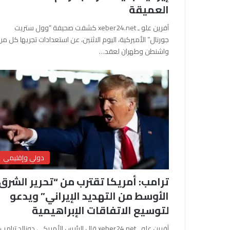
العميقة
آفرين علو ـ xeber24.net كشفت صحيفة “وول ستريت
جورنال” الأميركية، اليوم الاثنين، عن استعدادات تجريها كل من
واشنطن وطهران لعقد…
دولي وإقليمي
ترامب: أمريكا تقترب من “تحرير الشرق
الأوسط من التهديد الإيراني” ويدعو
لتوسيع الاتفاقات الإبراهيمية
آفرين علو ـ xeber24.net قال الرئيس الأمريكي دونالد ترامب،