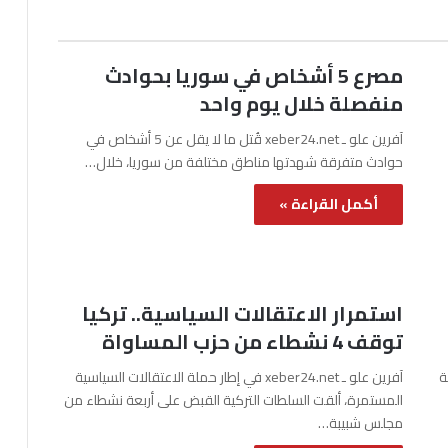
مصرع 5 أشخاص في سوريا بحوادث
منفصلة خلال يوم واحد
آفرين علو ـ xeber24.net قُتل ما لا يقل عن 5 أشخاص في
حوادث متفرقة شهدتها مناطق مختلفة من سوريا، خلال…
أكمل القراءة »
استمرار الاعتقالات السياسية.. تركيا
توقف 4 نشطاء من حزب المساواة
نة
آفرين علو ـ xeber24.net في إطار حملة الاعتقالات السياسية
المستمرة، ألقت السلطات التركية القبض على أربعة نشطاء من
مجلس شبيبة…