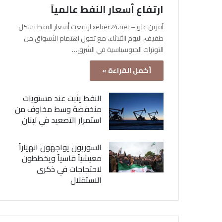
ارتفاع أسعار النفط عالمياً
آفرين علو – xeber24.net ارتفعت أسعار النفط بشكل
طفيف، اليوم الثلاثاء، مع تحول اهتمام الأسواق من
التوترات الجيوسياسية في الشرق…
أكمل القراءة »
النفط يثبت عند مستويات
منخفضة وسط مخاوف من
استمرار التصعيد في لبنان
السوريون يواجهون انهياراً
معيشياً قاسياً ويخططون
لاحتجاجات في ذكرى
الاستقلال