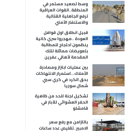
وسط تصعيد مستمر في
المنطقة..القوات العراقية
ترفع الجاهلية القتالية
والاستنفار الأمني
قبيل انطلاق اول قوافل
العودة ..مهجروا سري كانية
ينظمون احتجاج للمطالبة
بتعويضات مماثلة لتلك
المقدمة لأهالي عفرين
بين عمليات ابتزاز ومصادرة
الأملاك…استمرار الانتهاكات
بحق الكرد في كري سبي
شمال سوريا
تشكيل لجنة للحد من ظاهرة
الحفر العشوائي للآبار في
قامشلو
بالتزامن مع رفع سعر
الامبير..تقليص عدد ساعات