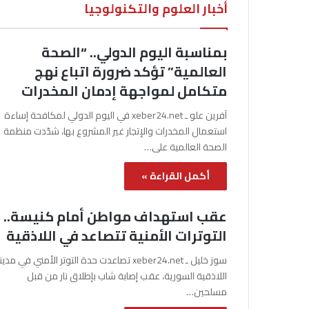
أخبار العلوم والتكنولوجيا
بمناسبة اليوم الدولي.. “الصحة
العالمية” تؤكد ضرورة اتباع نهج
متكامل لمواجهة إدمان المخدرات
آفرين علو ـ xeber24.net في اليوم الدولي لمكافحة إساءة
استعمال المخدرات والإتجار غير المشروع بها، شدّدت منظمة
الصحة العالمية على…
أكمل القراءة »
عقب استهداف مواطن أمام كنيسة..
التوترات الأمنية تتصاعد في اللاذقية
سوز خليل ـ xeber24.net تصاعدت حدة التوتر الأمني في مدي
اللاذقية السورية، عقب إصابة شاب بإطلاق نار من قبل
مسلحين…