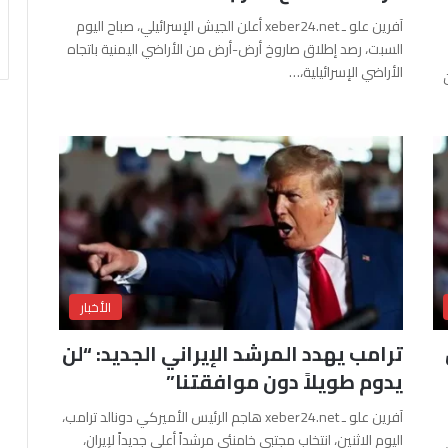
آفرين علو ـ xeber24.net أعلن الجيش الإسرائيلي، صباح اليوم
السبت، رصد إطلاق صاروخ أرض-أرض من الأراضي اليمنية باتجاه
الأراضي الإسرائيلية،…
الأخبار
ترامب يهدد المرشد الإيراني الجديد: “لن
يدوم طويلاً دون موافقتنا”
آفرين علو ـ xeber24.net هاجم الرئيس الأميركي دونالد ترامب،
اليوم الاثنين، انتخاب مجتبى خامنئي مرشداً أعلى جديداً لإيران،