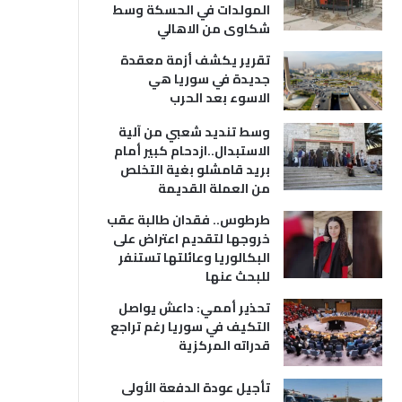
المولدات في الحسكة وسط
شكاوى من الاهالي
تقرير يكشف أزمة معقدة
جديدة في سوريا هي
الاسوء بعد الحرب
وسط تنديد شعبي من آلية
الاستبدال..ازدحام كبير أمام
بريد قامشلو بغية التخلص
من العملة القديمة
طرطوس.. فقدان طالبة عقب
خروجها لتقديم اعتراض على
البكالوريا وعائلتها تستنفر
للبحث عنها
تحذير أممي: داعش يواصل
التكيف في سوريا رغم تراجع
قدراته المركزية
تأجيل عودة الدفعة الأولى