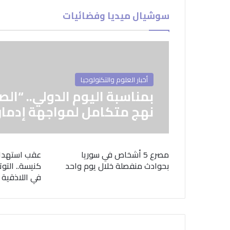
سوشيال ميديا وفضائيات
أخبار العلوم والتكنولوجيا
بمناسبة اليوم الدولي.. “الص
نهج متكامل لمواجهة إدمان
مصرع 5 أشخاص في سوريا
عقب استهدا
بحوادث منفصلة خلال يوم واحد
كنيسة.. التوت
في اللاذقية