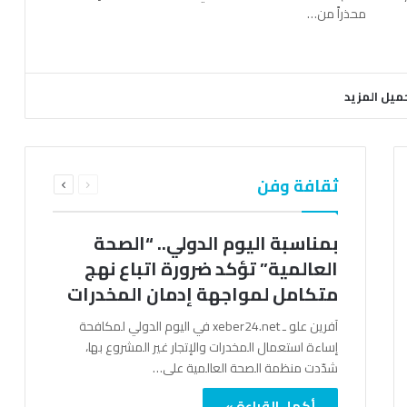
محذراً من…
ميل المزيد
السابقة
التالية
ثقافة وفن
الصفحة
الصفحة
بمناسبة اليوم الدولي.. “الصحة
العالمية” تؤكد ضرورة اتباع نهج
متكامل لمواجهة إدمان المخدرات
آفرين علو ـ xeber24.net في اليوم الدولي لمكافحة
إساءة استعمال المخدرات والإتجار غير المشروع بها،
شدّدت منظمة الصحة العالمية على…
أكمل القراءة »