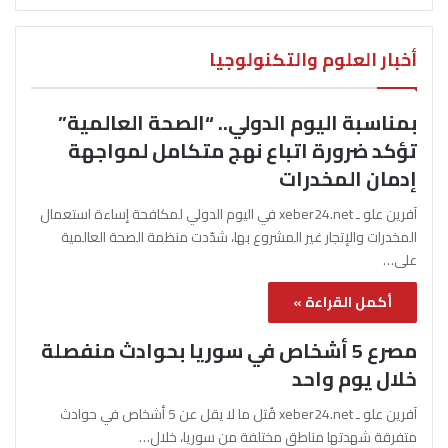
أخبار العلوم والتكنولوجيا
بمناسبة اليوم الدولي.. “الصحة العالمية”
تؤكد ضرورة اتباع نهج متكامل لمواجهة
إدمان المخدرات
آفرين علو ـ xeber24.net في اليوم الدولي لمكافحة إساءة استعمال
المخدرات والإتجار غير المشروع بها، شدّدت منظمة الصحة العالمية
على…
أكمل القراءة »
مصرع 5 أشخاص في سوريا بحوادث منفصلة
خلال يوم واحد
آفرين علو ـ xeber24.net قُتل ما لا يقل عن 5 أشخاص في حوادث
متفرقة شهدتها مناطق مختلفة من سوريا، خلال…