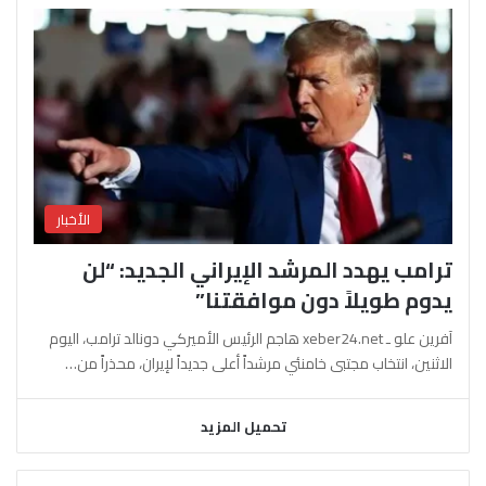
الأخبار
ترامب يهدد المرشد الإيراني الجديد: “لن
يدوم طويلاً دون موافقتنا”
آفرين علو ـ xeber24.net هاجم الرئيس الأميركي دونالد ترامب، اليوم
الاثنين، انتخاب مجتبى خامنئي مرشداً أعلى جديداً لإيران، محذراً من…
تحميل المزيد
السابقة
التالية