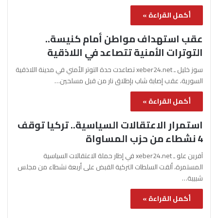
أكمل القراءة »
عقب استهداف مواطن أمام كنيسة..
التوترات الأمنية تتصاعد في اللاذقية
سوز خليل ـ xeber24.net تصاعدت حدة التوتر الأمني في مدينة اللاذقية
السورية، عقب إصابة شاب بإطلاق نار من قبل مسلحين…
أكمل القراءة »
استمرار الاعتقالات السياسية.. تركيا توقف
4 نشطاء من حزب المساواة
آفرين علو ـ xeber24.net في إطار حملة الاعتقالات السياسية
المستمرة، ألقت السلطات التركية القبض على أربعة نشطاء من مجلس
شبيبة…
أكمل القراءة »