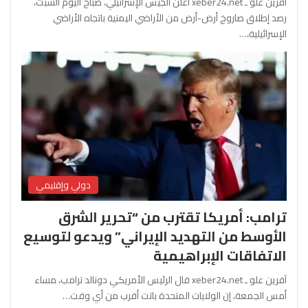
آفرين علو ـ xeber24.net أعلن الجيش الإسرائيلي، صباح اليوم السبت،
رصد إطلاق صاروخ أرض-أرض من الأراضي اليمنية باتجاه الأراضي
الإسرائيلية،…
دولي وإقليمي
ترامب: أمريكا تقترب من “تحرير الشرق
الأوسط من التهديد الإيراني” ويدعو لتوسيع
الاتفاقات الإبراهيمية
آفرين علو ـ xeber24.net قال الرئيس الأمريكي دونالد ترامب، مساء
أمس الجمعة، إن الولايات المتحدة باتت أقرب من أي وقت…