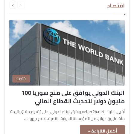
اقتصاد
الصفحة
الصفحة
اقتصاد
البنك الدولي يوافق على منح سوريا 100
مليون دولار لتحديث القطاع المالي
آفرين علو – xeber24.net وافق البنك الدولي، على تقديم منحةٍ بقيمة
مئة مليون دولار، من المؤسسة الدولية للتنمية، لدعم جهود…
أكمل القراءة »