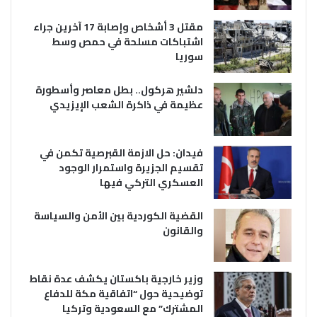
مقتل 3 أشخاص وإصابة 17 آخرين جراء
اشتباكات مسلحة في حمص وسط
سوريا
دلشير هركول.. بطل معاصر وأسطورة
عظيمة في ذاكرة الشعب الإيزيدي
فيدان: حل الازمة القبرصية تكمن في
تقسيم الجزيرة واستمرار الوجود
العسكري التركي فيها
القضية الكوردية بين الأمن والسياسة
والقانون
وزير خارجية باكستان يكشف عدة نقاط
توضيحية حول “اتفاقية مكة للدفاع
المشترك” مع السعودية وتركيا