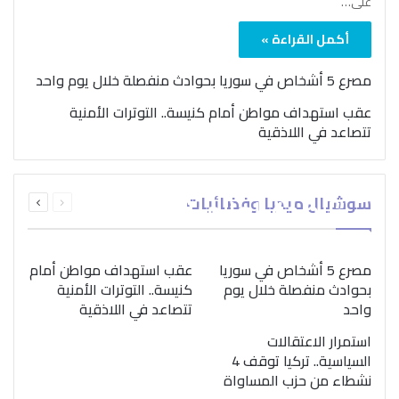
على…
أكمل القراءة »
مصرع 5 أشخاص في سوريا بحوادث منفصلة خلال يوم واحد
عقب استهداف مواطن أمام كنيسة.. التوترات الأمنية
تتصاعد في اللاذقية
بمناسبة اليوم الدولي..
السابقة
التالية
سوشيال ميديا وفضائيات
“الصحة العالمية” تؤكد
الصفحة
الصفحة
ضرورة اتباع نهج متكامل
لمواجهة إدمان المخدرات
مصرع 5 أشخاص في سوريا
عقب استهداف مواطن أمام
بحوادث منفصلة خلال يوم
كنيسة.. التوترات الأمنية
واحد
تتصاعد في اللاذقية
استمرار الاعتقالات
السياسية.. تركيا توقف 4
نشطاء من حزب المساواة