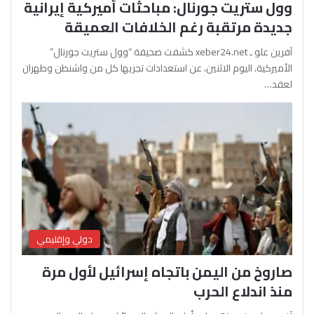
وول ستريت جورنال: مباحثات أميركية إيرانية
جديدة مرتقبة رغم الخلافات العميقة
آفرين علو ـ xeber24.net كشفت صحيفة “وول ستريت جورنال”
الأميركية، اليوم الاثنين، عن استعدادات تجريها كل من واشنطن وطهران
لعقد…
دولي وإقليمي
صاروخ من اليمن باتجاه إسرائيل لأول مرة
منذ اندلاع الحرب