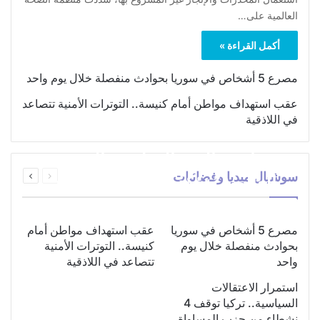
العالمية على…
أكمل القراءة »
مصرع 5 أشخاص في سوريا بحوادث منفصلة خلال يوم واحد
عقب استهداف مواطن أمام كنيسة.. التوترات الأمنية تتصاعد
في اللاذقية
بمناسبة اليوم الدولي.. “الصحة
السابقة
التالية
سوشيال ميديا وفضائيات
العالمية” تؤكد ضرورة اتباع نهج
الصفحة
الصفحة
متكامل لمواجهة إدمان
المخدرات
مصرع 5 أشخاص في سوريا
عقب استهداف مواطن أمام
بحوادث منفصلة خلال يوم
كنيسة.. التوترات الأمنية
واحد
تتصاعد في اللاذقية
استمرار الاعتقالات
السياسية.. تركيا توقف 4
نشطاء من حزب المساواة