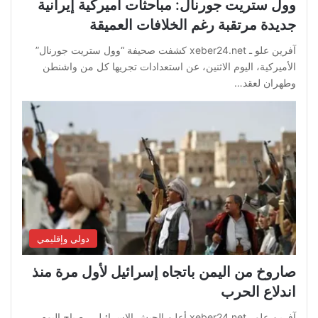
وول ستريت جورنال: مباحثات أميركية إيرانية
جديدة مرتقبة رغم الخلافات العميقة
آفرين علو ـ xeber24.net كشفت صحيفة “وول ستريت جورنال”
الأميركية، اليوم الاثنين، عن استعدادات تجريها كل من واشنطن
وطهران لعقد…
دولي وإقليمي
صاروخ من اليمن باتجاه إسرائيل لأول مرة منذ
اندلاع الحرب
آفرين علو ـ xeber24.net أعلن الجيش الإسرائيلي، صباح اليوم