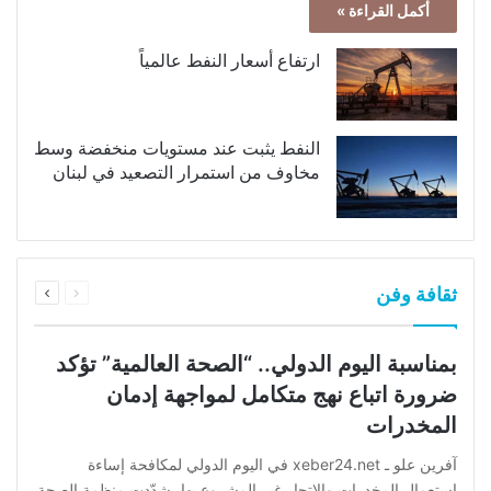
أكمل القراءة »
ارتفاع أسعار النفط عالمياً
النفط يثبت عند مستويات منخفضة وسط
مخاوف من استمرار التصعيد في لبنان
السابقة
التالية
ثقافة وفن
الصفحة
الصفحة
بمناسبة اليوم الدولي.. “الصحة العالمية” تؤكد
ضرورة اتباع نهج متكامل لمواجهة إدمان
المخدرات
آفرين علو ـ xeber24.net في اليوم الدولي لمكافحة إساءة
استعمال المخدرات والإتجار غير المشروع بها، شدّدت منظمة الصحة