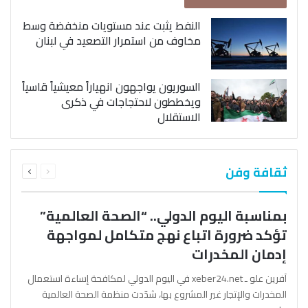
النفط يثبت عند مستويات منخفضة وسط
مخاوف من استمرار التصعيد في لبنان
السوريون يواجهون انهياراً معيشياً قاسياً
ويخططون لاحتجاجات في ذكرى
الاستقلال
السابقة
التالية
ثقافة وفن
الصفحة
الصفحة
بمناسبة اليوم الدولي.. “الصحة العالمية”
تؤكد ضرورة اتباع نهج متكامل لمواجهة
إدمان المخدرات
آفرين علو ـ xeber24.net في اليوم الدولي لمكافحة إساءة استعمال
المخدرات والإتجار غير المشروع بها، شدّدت منظمة الصحة العالمية