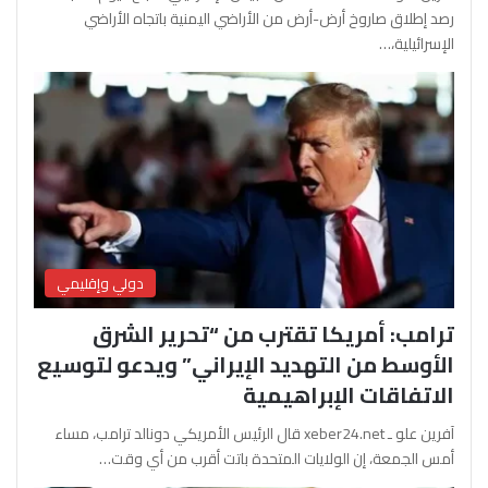
رصد إطلاق صاروخ أرض-أرض من الأراضي اليمنية باتجاه الأراضي
الإسرائيلية،…
دولي وإقليمي
ترامب: أمريكا تقترب من “تحرير الشرق
الأوسط من التهديد الإيراني” ويدعو لتوسيع
الاتفاقات الإبراهيمية
آفرين علو ـ xeber24.net قال الرئيس الأمريكي دونالد ترامب، مساء
أمس الجمعة، إن الولايات المتحدة باتت أقرب من أي وقت…