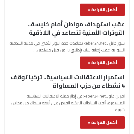
أكمل القراءة »
عقب استهداف مواطن أمام كنيسة..
التوترات الأمنية تتصاعد في اللاذقية
سوز خليل ـ xeber24.net تصاعدت حدة التوتر الأمني في مدينة اللاذقية
السورية، عقب إصابة شاب بإطلاق نار من قبل مسلحين…
أكمل القراءة »
استمرار الاعتقالات السياسية.. تركيا توقف
4 نشطاء من حزب المساواة
آفرين علو ـ xeber24.net في إطار حملة الاعتقالات السياسية
المستمرة، ألقت السلطات التركية القبض على أربعة نشطاء من مجلس
شبيبة…
أكمل القراءة »