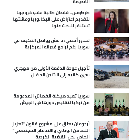
القديمة
طرطوس.. فقدان طالبة عقب خروجها
لتقديم اعتراض على البكالوريا وعائلتها
تستنفر للبحث عنها
تحذير أممي: داعش يواصل التكيف في
سوريا رغم تراجع قدراته المركزية
تأجيل عودة الدفعة الأولى من مهجري
سري كانيه إلى الاثنين المقبل
سوريا تعيد هيكلة الفصائل المدعومة
من تركيا لتقليص دورها في الجيش
أردوغان يعلق على مشروع قانون “تعزيز
التضامن الوطني والاندماج المجتمعي”
الخاص بحل القضية الكردية