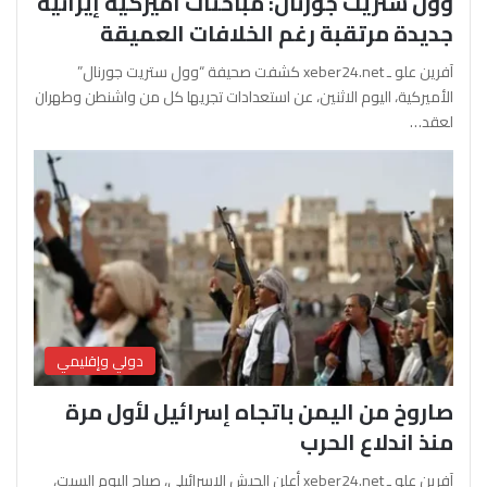
وول ستريت جورنال: مباحثات أميركية إيرانية
جديدة مرتقبة رغم الخلافات العميقة
آفرين علو ـ xeber24.net كشفت صحيفة “وول ستريت جورنال”
الأميركية، اليوم الاثنين، عن استعدادات تجريها كل من واشنطن وطهران
لعقد…
دولي وإقليمي
صاروخ من اليمن باتجاه إسرائيل لأول مرة
منذ اندلاع الحرب
آفرين علو ـ xeber24.net أعلن الجيش الإسرائيلي، صباح اليوم السبت،