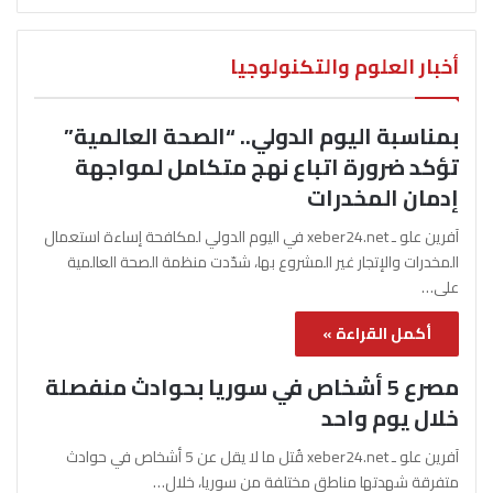
أخبار العلوم والتكنولوجيا
بمناسبة اليوم الدولي.. “الصحة العالمية”
تؤكد ضرورة اتباع نهج متكامل لمواجهة
إدمان المخدرات
آفرين علو ـ xeber24.net في اليوم الدولي لمكافحة إساءة استعمال
المخدرات والإتجار غير المشروع بها، شدّدت منظمة الصحة العالمية
على…
أكمل القراءة »
مصرع 5 أشخاص في سوريا بحوادث منفصلة
خلال يوم واحد
آفرين علو ـ xeber24.net قُتل ما لا يقل عن 5 أشخاص في حوادث
متفرقة شهدتها مناطق مختلفة من سوريا، خلال…