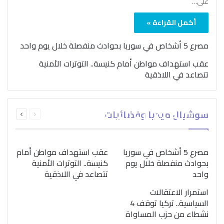
على…
أكمل القراءة »
مصرع 5 أشخاص في سوريا بحوادث منفصلة خلال يوم واحد
عقب استهداف مواطن أمام كنيسة.. التوترات الأمنية
تتصاعد في اللاذقية
بمناسبة اليوم الدولي..
السابقة
التالية
سوشيال ميديا وفضائيات
“الصحة العالمية” تؤكد
الصفحة
الصفحة
ضرورة اتباع نهج متكامل
لمواجهة إدمان المخدرات
مصرع 5 أشخاص في سوريا
عقب استهداف مواطن أمام
بحوادث منفصلة خلال يوم
كنيسة.. التوترات الأمنية
واحد
تتصاعد في اللاذقية
استمرار الاعتقالات
السياسية.. تركيا توقف 4
نشطاء من حزب المساواة