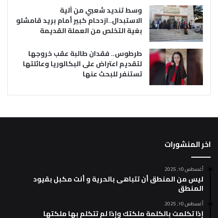
وسط تنديد شعبي من آلية
الاستبدال..ازدحام كبير أمام بريد قامشلو
بغية التخلص من العملة القديمة
طرطوس.. فقدان طالبة عقب خروجها
لتقديم اعتراض على البكالوريا وعائلتها
تستنفر للبحث عنها
اخر المنشورات
أغسطس 10, 2025
ليس من المنطق أن تتباهى بالحرية و أنت مكبل بقيود
المنطق
أغسطس 10, 2025
إذا تكلمت بالكلمة ملكتك وإذا لم تتكلم بها ملكتها