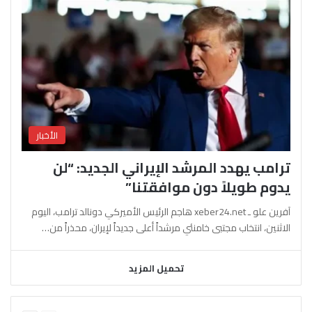
الأخبار
ترامب يهدد المرشد الإيراني الجديد: “لن
يدوم طويلاً دون موافقتنا”
آفرين علو ـ xeber24.net هاجم الرئيس الأميركي دونالد ترامب، اليوم
الاثنين، انتخاب مجتبى خامنئي مرشداً أعلى جديداً لإيران، محذراً من…
تحميل المزيد
السابقة
التالية