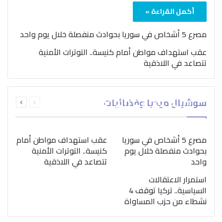
أكمل القراءة »
مصرع 5 أشخاص في سوريا بحوادث منفصلة خلال يوم واحد
عقب استهداف مواطن أمام كنيسة.. التوترات الأمنية
تتصاعد في اللاذقية
بمناسبة اليوم الدولي..
السابقة
التالية
سوشيال ميديا وفضائيات
“الصحة العالمية” تؤكد
الصفحة
الصفحة
ضرورة اتباع نهج متكامل
لمواجهة إدمان المخدرات
مصرع 5 أشخاص في سوريا
عقب استهداف مواطن أمام
بحوادث منفصلة خلال يوم
كنيسة.. التوترات الأمنية
واحد
تتصاعد في اللاذقية
استمرار الاعتقالات
السياسية.. تركيا توقف 4
نشطاء من حزب المساواة