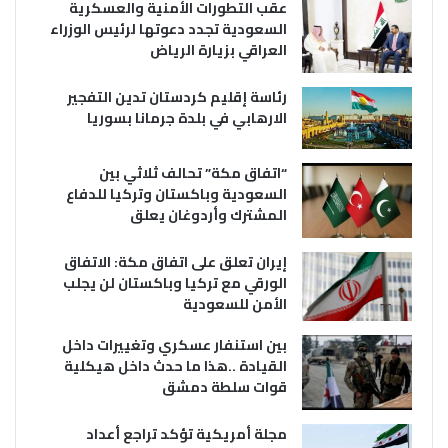
عقب التطورات الأمنية والعسكرية
السعودية تجدد دعوتها لرئيس الوزراء
العراقي بزيارة الرياض
رئاسة إقليم كردستان تدين التفجير
الارهابي في بلدة جرمانا بسوريا
“اتفاق مكة” تحالف ثلاثي بين
السعودية وباكستان وتركيا للدفاع
المشترك وأردوغان يعلق
إيران تعلق على اتفاق مكة: الاتفاق
الورقي مع تركيا وباكستان لن يجلب
الأمن للسعودية
بين استنفار عسكري وتغييرات داخل
القيادة ..هذا ما حدث داخل هيكلية
قوات سلطة دمشق
مجلة أمريكية تؤكد تراجع أعداد