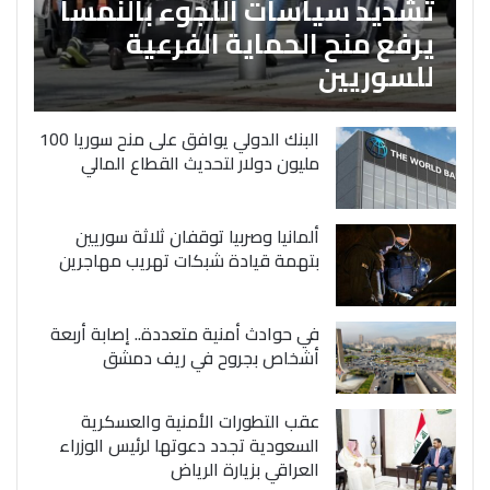
تشديد سياسات اللجوء بالنمسا
يرفع منح الحماية الفرعية
للسوريين
البنك الدولي يوافق على منح سوريا 100
مليون دولار لتحديث القطاع المالي
ألمانيا وصربيا توقفان ثلاثة سوريين
بتهمة قيادة شبكات تهريب مهاجرين
في حوادث أمنية متعددة.. إصابة أربعة
أشخاص بجروح في ريف دمشق
عقب التطورات الأمنية والعسكرية
السعودية تجدد دعوتها لرئيس الوزراء
العراقي بزيارة الرياض