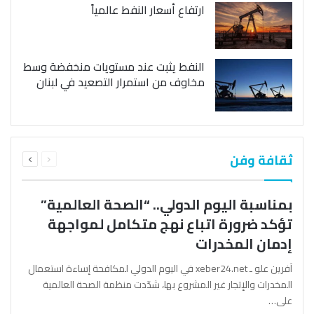
ارتفاع أسعار النفط عالمياً
النفط يثبت عند مستويات منخفضة وسط
مخاوف من استمرار التصعيد في لبنان
السابقة
التالية
ثقافة وفن
الصفحة
الصفحة
بمناسبة اليوم الدولي.. “الصحة العالمية”
تؤكد ضرورة اتباع نهج متكامل لمواجهة
إدمان المخدرات
آفرين علو ـ xeber24.net في اليوم الدولي لمكافحة إساءة استعمال
المخدرات والإتجار غير المشروع بها، شدّدت منظمة الصحة العالمية
على…