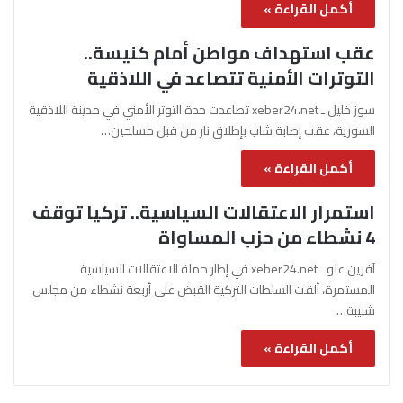
أكمل القراءة »
عقب استهداف مواطن أمام كنيسة..
التوترات الأمنية تتصاعد في اللاذقية
سوز خليل ـ xeber24.net تصاعدت حدة التوتر الأمني في مدينة اللاذقية
السورية، عقب إصابة شاب بإطلاق نار من قبل مسلحين…
أكمل القراءة »
استمرار الاعتقالات السياسية.. تركيا توقف
4 نشطاء من حزب المساواة
آفرين علو ـ xeber24.net في إطار حملة الاعتقالات السياسية
المستمرة، ألقت السلطات التركية القبض على أربعة نشطاء من مجلس
شبيبة…
أكمل القراءة »