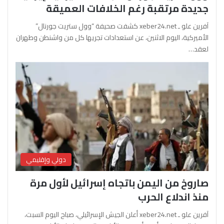
جديدة مرتقبة رغم الخلافات العميقة
آفرين علو ـ xeber24.net كشفت صحيفة “وول ستريت جورنال”
الأميركية، اليوم الاثنين، عن استعدادات تجريها كل من واشنطن وطهران
لعقد…
دولي وإقليمي
صاروخ من اليمن باتجاه إسرائيل لأول مرة
منذ اندلاع الحرب
آفرين علو ـ xeber24.net أعلن الجيش الإسرائيلي، صباح اليوم السبت،