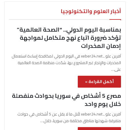
أخبار العلوم والتكنولوجيا
بمناسبة اليوم الدولي.. “الصحة العالمية”
تؤكد ضرورة اتباع نهج متكامل لمواجهة
إدمان المخدرات
آفرين علو ـ xeber24.net في اليوم الدولي لمكافحة إساءة استعمال
المخدرات والإتجار غير المشروع بها، شدّدت منظمة الصحة العالمية
على…
أكمل القراءة »
مصرع 5 أشخاص في سوريا بحوادث منفصلة
خلال يوم واحد
آفرين علو ـ xeber24.net قُتل ما لا يقل عن 5 أشخاص في حوادث
متفرقة شهدتها مناطق مختلفة من سوريا، خلال…