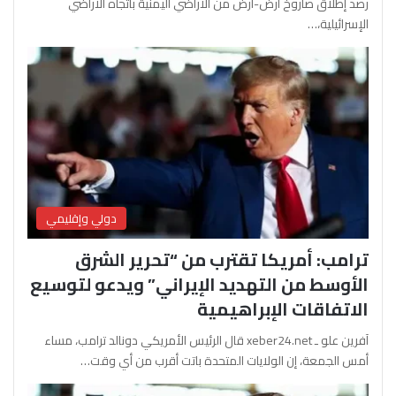
رصد إطلاق صاروخ أرض-أرض من الأراضي اليمنية باتجاه الأراضي
الإسرائيلية،…
دولي وإقليمي
ترامب: أمريكا تقترب من “تحرير الشرق
الأوسط من التهديد الإيراني” ويدعو لتوسيع
الاتفاقات الإبراهيمية
آفرين علو ـ xeber24.net قال الرئيس الأمريكي دونالد ترامب، مساء
أمس الجمعة، إن الولايات المتحدة باتت أقرب من أي وقت…