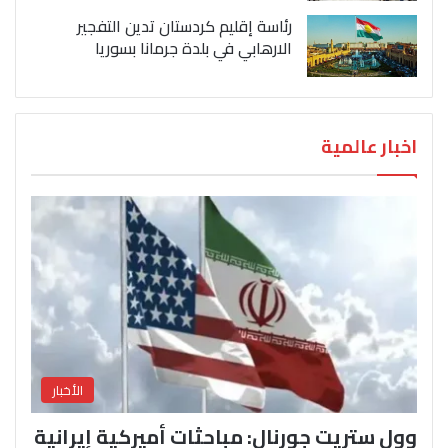
رئاسة إقليم كردستان تدين التفجير
الارهابي في بلدة جرمانا بسوريا
اخبار عالمية
الأخبار
وول ستريت جورنال: مباحثات أميركية إيرانية