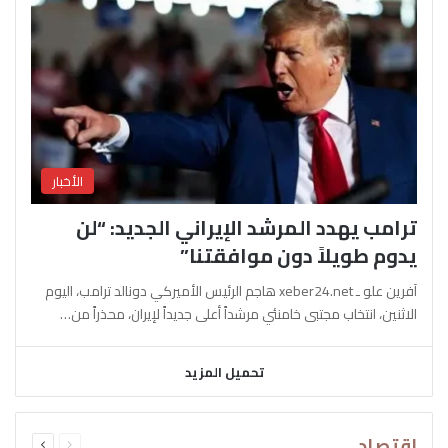
الأخبار
ترامب يهدد المرشد الإيراني الجديد: “لن
يدوم طويلاً دون موافقتنا”
آفرين علو ـ xeber24.net هاجم الرئيس الأميركي دونالد ترامب، اليوم
الاثنين، انتخاب مجتبى خامنئي مرشداً أعلى جديداً لإيران، محذراً من…
تحميل المزيد
السابقة
التالية
اقتصاد
الصفحة
الصفحة