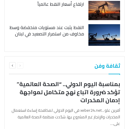
ارتفاع أسعار النفط عالمياً
النفط يثبت عند مستويات منخفضة وسط
مخاوف من استمرار التصعيد في لبنان
السابقة
التالية
ثقافة وفن
الصفحة
الصفحة
بمناسبة اليوم الدولي.. “الصحة العالمية”
تؤكد ضرورة اتباع نهج متكامل لمواجهة
إدمان المخدرات
آفرين علو ـ xeber24.net في اليوم الدولي لمكافحة إساءة استعمال
المخدرات والإتجار غير المشروع بها، شدّدت منظمة الصحة العالمية
على…