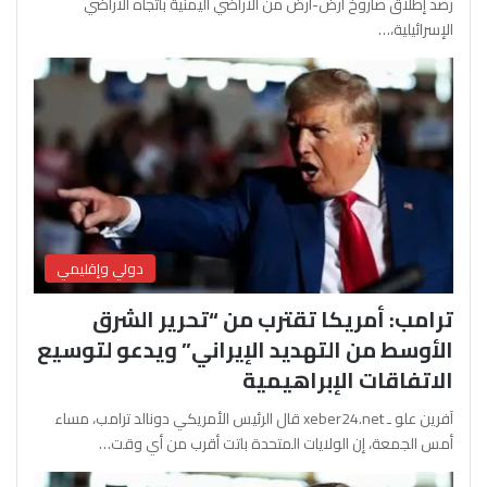
رصد إطلاق صاروخ أرض-أرض من الأراضي اليمنية باتجاه الأراضي
الإسرائيلية،…
دولي وإقليمي
ترامب: أمريكا تقترب من “تحرير الشرق
الأوسط من التهديد الإيراني” ويدعو لتوسيع
الاتفاقات الإبراهيمية
آفرين علو ـ xeber24.net قال الرئيس الأمريكي دونالد ترامب، مساء
أمس الجمعة، إن الولايات المتحدة باتت أقرب من أي وقت…