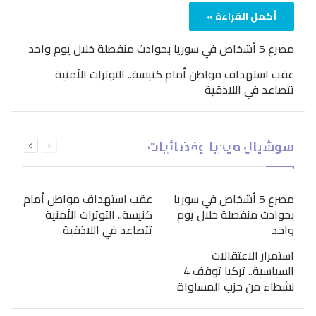
أكمل القراءة »
مصرع 5 أشخاص في سوريا بحوادث منفصلة خلال يوم واحد
عقب استهداف مواطن أمام كنيسة.. التوترات الأمنية
تتصاعد في اللاذقية
بمناسبة اليوم الدولي..
السابقة
التالية
سوشيال ميديا وفضائيات
“الصحة العالمية” تؤكد
الصفحة
الصفحة
ضرورة اتباع نهج متكامل
لمواجهة إدمان المخدرات
مصرع 5 أشخاص في سوريا
عقب استهداف مواطن أمام
بحوادث منفصلة خلال يوم
كنيسة.. التوترات الأمنية
واحد
تتصاعد في اللاذقية
استمرار الاعتقالات
السياسية.. تركيا توقف 4
نشطاء من حزب المساواة