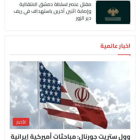
مقتل عنصر لسلطة دمشق الانتقالية
وإصابة اثنين آخرين باستهداف في ريف
دير الزور
اخبار عالمية
الأخبار
وول ستريت جورنال: مباحثات أميركية إيرانية