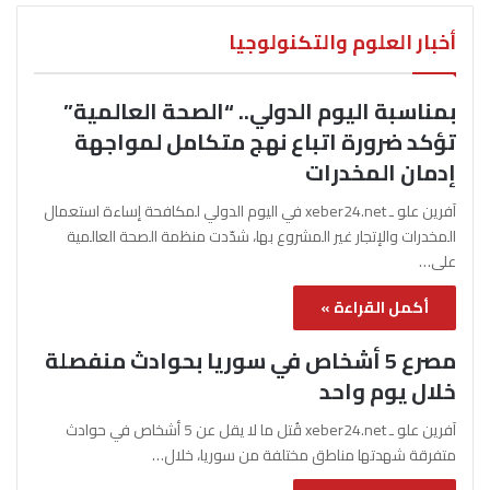
أخبار العلوم والتكنولوجيا
بمناسبة اليوم الدولي.. “الصحة العالمية”
تؤكد ضرورة اتباع نهج متكامل لمواجهة
إدمان المخدرات
آفرين علو ـ xeber24.net في اليوم الدولي لمكافحة إساءة استعمال
المخدرات والإتجار غير المشروع بها، شدّدت منظمة الصحة العالمية
على…
أكمل القراءة »
مصرع 5 أشخاص في سوريا بحوادث منفصلة
خلال يوم واحد
آفرين علو ـ xeber24.net قُتل ما لا يقل عن 5 أشخاص في حوادث
متفرقة شهدتها مناطق مختلفة من سوريا، خلال…