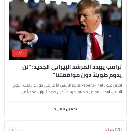
الأخبار
ترامب يهدد المرشد الإيراني الجديد: “لن
يدوم طويلاً دون موافقتنا”
آفرين علو ـ xeber24.net هاجم الرئيس الأميركي دونالد ترامب، اليوم
الاثنين، انتخاب مجتبى خامنئي مرشداً أعلى جديداً لإيران، محذراً من…
تحميل المزيد
السابقة
التالية
اقتصاد
الصفحة
الصفحة