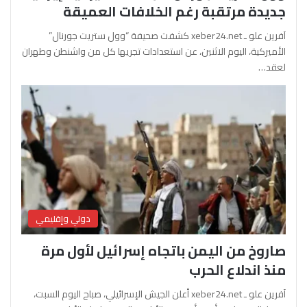
جديدة مرتقبة رغم الخلافات العميقة
آفرين علو ـ xeber24.net كشفت صحيفة “وول ستريت جورنال”
الأميركية، اليوم الاثنين، عن استعدادات تجريها كل من واشنطن وطهران
لعقد…
دولي وإقليمي
صاروخ من اليمن باتجاه إسرائيل لأول مرة
منذ اندلاع الحرب
آفرين علو ـ xeber24.net أعلن الجيش الإسرائيلي، صباح اليوم السبت،