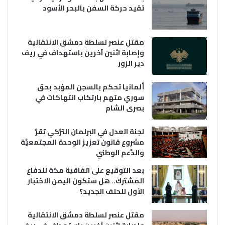
تقيد حركة السفن بالبحر الأسود
مقتل عنصر لسلطة دمشق الانتقالية
وإصابة اثنين آخرين باستهداف في ريف
دير الزور
ألمانيا تحكم بالسجن المؤبد بحق
سوري متهم بارتكاب انتهاكات في
بصرى الشام
لجنة العدل في البرلمان التُّركي تقرُّ
مشروع قانون تعزيز الوحدة المجتمعيَّة
والدَّعم الوطني
بعد التوقيع على اتفاقية مكة للدفاع
المشترك.. هل ستكون اليمن الاختبار
الأول للحلف الجديد؟
مقتل عنصر لسلطة دمشق الانتقالية