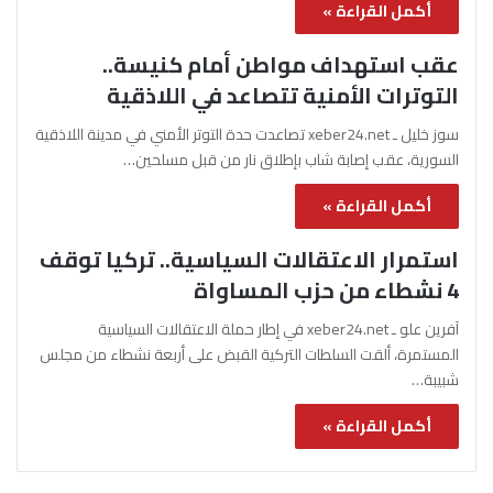
أكمل القراءة »
عقب استهداف مواطن أمام كنيسة..
التوترات الأمنية تتصاعد في اللاذقية
سوز خليل ـ xeber24.net تصاعدت حدة التوتر الأمني في مدينة اللاذقية
السورية، عقب إصابة شاب بإطلاق نار من قبل مسلحين…
أكمل القراءة »
استمرار الاعتقالات السياسية.. تركيا توقف
4 نشطاء من حزب المساواة
آفرين علو ـ xeber24.net في إطار حملة الاعتقالات السياسية
المستمرة، ألقت السلطات التركية القبض على أربعة نشطاء من مجلس
شبيبة…
أكمل القراءة »