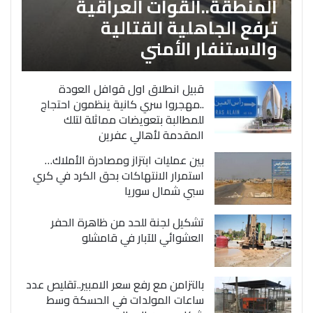
المنطقة..القوات العراقية
ترفع الجاهلية القتالية
والاستنفار الأمني
قبيل انطلاق اول قوافل العودة
..مهجروا سري كانية ينظمون احتجاج
للمطالبة بتعويضات مماثلة لتلك
المقدمة لأهالي عفرين
بين عمليات ابتزاز ومصادرة الأملاك…
استمرار الانتهاكات بحق الكرد في كري
سبي شمال سوريا
تشكيل لجنة للحد من ظاهرة الحفر
العشوائي للآبار في قامشلو
بالتزامن مع رفع سعر الامبير..تقليص عدد
ساعات المولدات في الحسكة وسط