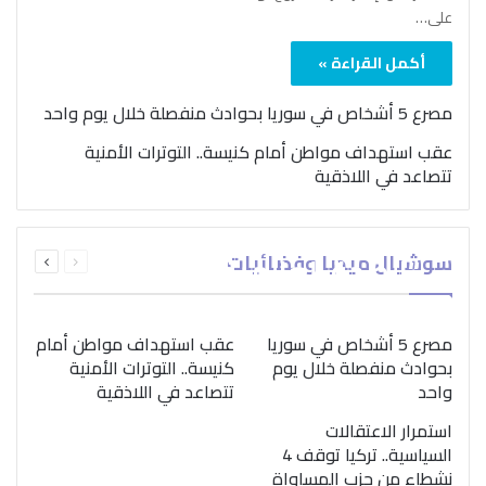
على…
أكمل القراءة »
مصرع 5 أشخاص في سوريا بحوادث منفصلة خلال يوم واحد
عقب استهداف مواطن أمام كنيسة.. التوترات الأمنية
تتصاعد في اللاذقية
بمناسبة اليوم الدولي..
السابقة
التالية
سوشيال ميديا وفضائيات
“الصحة العالمية” تؤكد
الصفحة
الصفحة
ضرورة اتباع نهج متكامل
لمواجهة إدمان المخدرات
مصرع 5 أشخاص في سوريا
عقب استهداف مواطن أمام
بحوادث منفصلة خلال يوم
كنيسة.. التوترات الأمنية
واحد
تتصاعد في اللاذقية
استمرار الاعتقالات
السياسية.. تركيا توقف 4
نشطاء من حزب المساواة