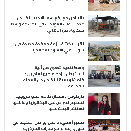
بالتزامن مع رفع سعر الامبير..تقليص
عدد ساعات المولدات في الحسكة وسط
شكاوى من الاهالي
تقرير يكشف أزمة معقدة جديدة في
سوريا هي الاسوء بعد الحرب
وسط تنديد شعبي من آلية
الاستبدال..ازدحام كبير أمام بريد
قامشلو بغية التخلص من العملة
القديمة
طرطوس.. فقدان طالبة عقب خروجها
لتقديم اعتراض على البكالوريا وعائلتها
تستنفر للبحث عنها
تحذير أممي: داعش يواصل التكيف في
سوريا رغم تراجع قدراته المركزية