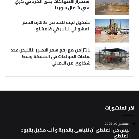
استمرار الانتهاكات بحق الكرد في كري
سبي شمال سوريا
تشكيل لجنة للحد من ظاهرة الحفر
العشوائي للآبار في قامشلو
بالتزامن مع رفع سعر الامبير..تقليص عدد
ساعات المولدات في الحسكة وسط
شكاوى من الاهالي
اخر المنشورات
أغسطس 10, 2025
ليس من المنطق أن تتباهى بالحرية و أنت مكبل بقيود
المنطق