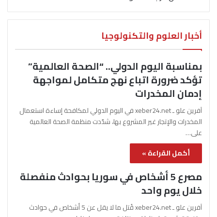
أخبار العلوم والتكنولوجيا
بمناسبة اليوم الدولي.. “الصحة العالمية”
تؤكد ضرورة اتباع نهج متكامل لمواجهة
إدمان المخدرات
آفرين علو ـ xeber24.net في اليوم الدولي لمكافحة إساءة استعمال
المخدرات والإتجار غير المشروع بها، شدّدت منظمة الصحة العالمية
على…
أكمل القراءة »
مصرع 5 أشخاص في سوريا بحوادث منفصلة
خلال يوم واحد
آفرين علو ـ xeber24.net قُتل ما لا يقل عن 5 أشخاص في حوادث