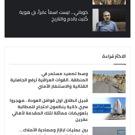
كوباني… ليست اسماً عابراً، بل هوية
كُتبت بالدم والتاريخ
الاكثر قراءة
وسط تصعيد مستمر في
المنطقة..القوات العراقية ترفع الجاهلية
القتالية والاستنفار الأمني
قبيل انطلاق اول قوافل العودة ..مهجروا
سري كانية ينظمون احتجاج للمطالبة
بتعويضات مماثلة لتلك المقدمة لأهالي
عفرين
بين عمليات ابتزاز ومصادرة الأملاك…