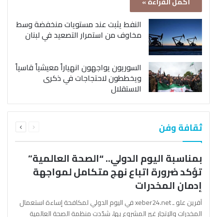
أكمل القراءة »
النفط يثبت عند مستويات منخفضة وسط
مخاوف من استمرار التصعيد في لبنان
السوريون يواجهون انهياراً معيشياً قاسياً
ويخططون لاحتجاجات في ذكرى
الاستقلال
السابقة
التالية
ثقافة وفن
الصفحة
الصفحة
بمناسبة اليوم الدولي.. “الصحة العالمية”
تؤكد ضرورة اتباع نهج متكامل لمواجهة
إدمان المخدرات
آفرين علو ـ xeber24.net في اليوم الدولي لمكافحة إساءة استعمال
المخدرات والإتجار غير المشروع بها، شدّدت منظمة الصحة العالمية