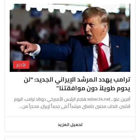
الأخبار
ترامب يهدد المرشد الإيراني الجديد: “لن
يدوم طويلاً دون موافقتنا”
آفرين علو ـ xeber24.net هاجم الرئيس الأميركي دونالد ترامب، اليوم
الاثنين، انتخاب مجتبى خامنئي مرشداً أعلى جديداً لإيران، محذراً من…
تحميل المزيد