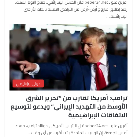
آفرين علو ـ xeber24.net أعلن الجيش الإسرائيلي، صباح اليوم السبت،
رصد إطلاق صاروخ أرض-أرض من الأراضي اليمنية باتجاه الأراضي
الإسرائيلية،…
دولي وإقليمي
ترامب: أمريكا تقترب من “تحرير الشرق
الأوسط من التهديد الإيراني” ويدعو لتوسيع
الاتفاقات الإبراهيمية
آفرين علو ـ xeber24.net قال الرئيس الأمريكي دونالد ترامب، مساء
أمس الجمعة، إن الولايات المتحدة باتت أقرب من أي وقت…