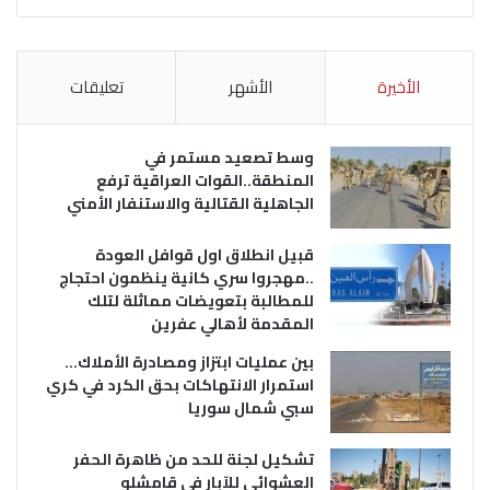
الأخيرة
الأشهر
تعليقات
وسط تصعيد مستمر في
المنطقة..القوات العراقية ترفع
الجاهلية القتالية والاستنفار الأمني
قبيل انطلاق اول قوافل العودة
..مهجروا سري كانية ينظمون احتجاج
للمطالبة بتعويضات مماثلة لتلك
المقدمة لأهالي عفرين
بين عمليات ابتزاز ومصادرة الأملاك…
استمرار الانتهاكات بحق الكرد في كري
سبي شمال سوريا
تشكيل لجنة للحد من ظاهرة الحفر
العشوائي للآبار في قامشلو