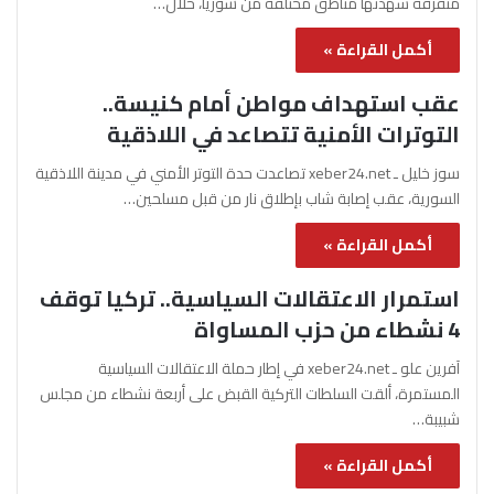
متفرقة شهدتها مناطق مختلفة من سوريا، خلال…
أكمل القراءة »
عقب استهداف مواطن أمام كنيسة..
التوترات الأمنية تتصاعد في اللاذقية
سوز خليل ـ xeber24.net تصاعدت حدة التوتر الأمني في مدينة اللاذقية
السورية، عقب إصابة شاب بإطلاق نار من قبل مسلحين…
أكمل القراءة »
استمرار الاعتقالات السياسية.. تركيا توقف
4 نشطاء من حزب المساواة
آفرين علو ـ xeber24.net في إطار حملة الاعتقالات السياسية
المستمرة، ألقت السلطات التركية القبض على أربعة نشطاء من مجلس
شبيبة…
أكمل القراءة »