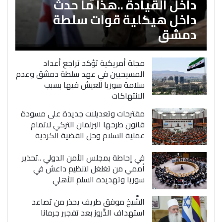
داخل القيادة ..هذا ما حدث
داخل هيكلية قوات سلطة
دمشق
مجلة أمريكية تؤكد تراجع أعداد
المسيحيين في عهد سلطة دمشق وعدم
سلامة سوريا للعيش فيها بسبب
الانتهاكات
مقترحات وتعديلات جديدة على مسودة
قانون طرحها البرلمان التركي لاتمام
عملية السلام وحل القضية الكردية
في إحاطة بمجلس الأمن الدولي ..تحذير
أممي من تغلغل لتنظيم داعش في
سوريا وتهديده السلم الأهلي
الشَّيخ موفق طريف يحذر من تصاعد
استهداف الدَّروز بعد تفجير جرمانا