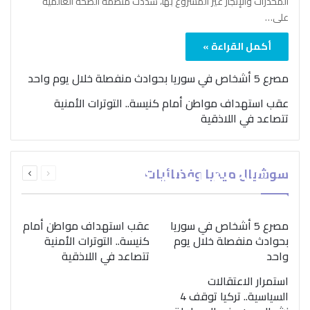
المخدرات والإتجار غير المشروع بها، شدّدت منظمة الصحة العالمية
على…
أكمل القراءة »
مصرع 5 أشخاص في سوريا بحوادث منفصلة خلال يوم واحد
عقب استهداف مواطن أمام كنيسة.. التوترات الأمنية
تتصاعد في اللاذقية
بمناسبة اليوم الدولي..
السابقة
التالية
سوشيال ميديا وفضائيات
“الصحة العالمية” تؤكد
الصفحة
الصفحة
ضرورة اتباع نهج متكامل
لمواجهة إدمان المخدرات
مصرع 5 أشخاص في سوريا
عقب استهداف مواطن أمام
بحوادث منفصلة خلال يوم
كنيسة.. التوترات الأمنية
واحد
تتصاعد في اللاذقية
استمرار الاعتقالات
السياسية.. تركيا توقف 4