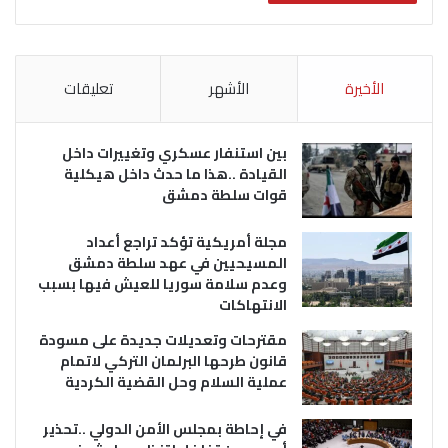
الأخيرة
الأشهر
تعليقات
بين استنفار عسكري وتغييرات داخل
القيادة ..هذا ما حدث داخل هيكلية
قوات سلطة دمشق
مجلة أمريكية تؤكد تراجع أعداد
المسيحيين في عهد سلطة دمشق
وعدم سلامة سوريا للعيش فيها بسبب
الانتهاكات
مقترحات وتعديلات جديدة على مسودة
قانون طرحها البرلمان التركي لاتمام
عملية السلام وحل القضية الكردية
في إحاطة بمجلس الأمن الدولي ..تحذير