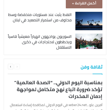
أكمل القراءة »
النفط يثبت عند مستويات منخفضة وسط
مخاوف من استمرار التصعيد في لبنان
السوريون يواجهون انهياراً معيشياً قاسياً
ويخططون لاحتجاجات في ذكرى
الاستقلال
السابقة
التالية
ثقافة وفن
الصفحة
الصفحة
بمناسبة اليوم الدولي.. “الصحة العالمية”
تؤكد ضرورة اتباع نهج متكامل لمواجهة
إدمان المخدرات
آفرين علو ـ xeber24.net في اليوم الدولي لمكافحة إساءة استعمال