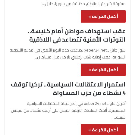
متفرقة شهدتها مناطق مختلفة من سوريا، خلال…
أكمل القراءة »
عقب استهداف مواطن أمام كنيسة..
التوترات الأمنية تتصاعد في اللاذقية
سوز خليل ـ xeber24.net تصاعدت حدة التوتر الأمني في مدينة اللاذقية
السورية، عقب إصابة شاب بإطلاق نار من قبل مسلحين…
أكمل القراءة »
استمرار الاعتقالات السياسية.. تركيا توقف
4 نشطاء من حزب المساواة
آفرين علو ـ xeber24.net في إطار حملة الاعتقالات السياسية
المستمرة، ألقت السلطات التركية القبض على أربعة نشطاء من مجلس
شبيبة…
أكمل القراءة »