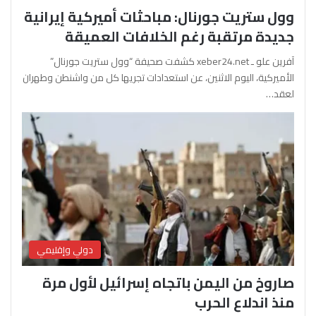
وول ستريت جورنال: مباحثات أميركية إيرانية
جديدة مرتقبة رغم الخلافات العميقة
آفرين علو ـ xeber24.net كشفت صحيفة “وول ستريت جورنال”
الأميركية، اليوم الاثنين، عن استعدادات تجريها كل من واشنطن وطهران
لعقد…
دولي وإقليمي
صاروخ من اليمن باتجاه إسرائيل لأول مرة
منذ اندلاع الحرب