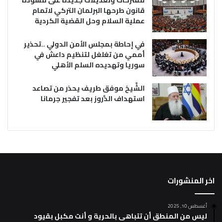
مقترحات وتعديلات جديدة على مسودة
قانون طرحها البرلمان التركي لاتمام
عملية السلام وحل القضية الكردية
في إحاطة بمجلس الأمن الدولي ..تحذير
أممي من تغلغل لتنظيم داعش في
سوريا وتهديده السلم الأهلي
الشَّيخ موفق طريف يحذر من تصاعد
استهداف الدَّروز بعد تفجير جرمانا
اخر المنشورات
أغسطس 10, 2025
ليس من المنطق أن تتباهى بالحرية و أنت مكبل بقيود