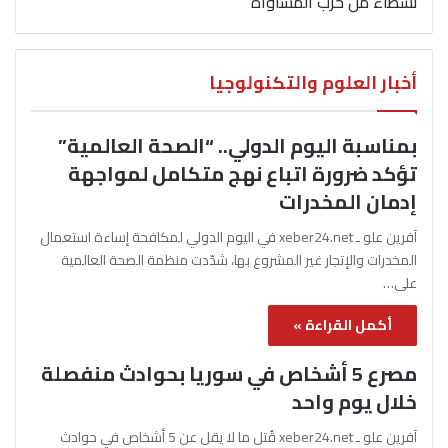
نشطاء من حزب المساواة
أخبار العلوم والتكنولوجيا
بمناسبة اليوم الدولي.. “الصحة العالمية”
تؤكد ضرورة اتباع نهج متكامل لمواجهة
إدمان المخدرات
آفرين علو ـ xeber24.net في اليوم الدولي لمكافحة إساءة استعمال
المخدرات والإتجار غير المشروع بها، شدّدت منظمة الصحة العالمية
على…
أكمل القراءة »
مصرع 5 أشخاص في سوريا بحوادث منفصلة
خلال يوم واحد
آفرين علو ـ xeber24.net قُتل ما لا يقل عن 5 أشخاص في حوادث