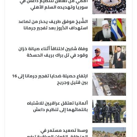
أممي من تغلغل لتنظيم داعش في
سوريا وتهديده السلم الأهلي
الشَّيخ موفق طريف يحذر من تصاعد
استهداف الدَّروز بعد تفجير جرمانا
وفاة شابين اختناقاً أثناء صيانة خزان
وقود في تل براك بريف الحسكة
ارتفاع حصيلة ضحايا تفجير جرمانا إلى 16
بين قتيل وجريح
ألمانيا تعتقل عراقيين للاشتباه
بانتمائهما إلى تنظيم داعش
وسط تصعيد مستمر في
المنطقة..القوات العراقية ترفع