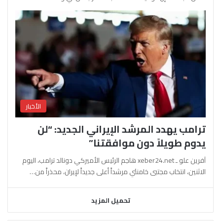
الأخبار
ترامب يهدد المرشد الإيراني الجديد: “لن
يدوم طويلاً دون موافقتنا”
آفرين علو ـ xeber24.net هاجم الرئيس الأميركي دونالد ترامب، اليوم
الاثنين، انتخاب مجتبى خامنئي مرشداً أعلى جديداً لإيران، محذراً من…
تحميل المزيد