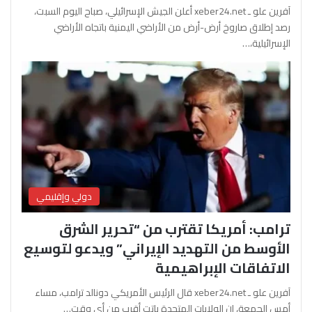
آفرين علو ـ xeber24.net أعلن الجيش الإسرائيلي، صباح اليوم السبت،
رصد إطلاق صاروخ أرض-أرض من الأراضي اليمنية باتجاه الأراضي
الإسرائيلية،…
دولي وإقليمي
ترامب: أمريكا تقترب من “تحرير الشرق
الأوسط من التهديد الإيراني” ويدعو لتوسيع
الاتفاقات الإبراهيمية
آفرين علو ـ xeber24.net قال الرئيس الأمريكي دونالد ترامب، مساء
أمس الجمعة، إن الولايات المتحدة باتت أقرب من أي وقت…