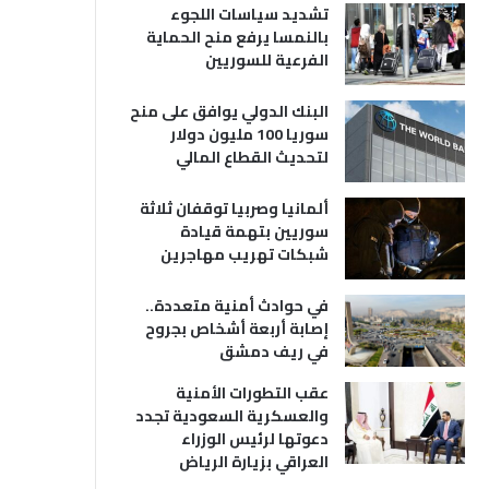
تشديد سياسات اللجوء
بالنمسا يرفع منح الحماية
الفرعية للسوريين
البنك الدولي يوافق على منح
سوريا 100 مليون دولار
لتحديث القطاع المالي
ألمانيا وصربيا توقفان ثلاثة
سوريين بتهمة قيادة
شبكات تهريب مهاجرين
في حوادث أمنية متعددة..
إصابة أربعة أشخاص بجروح
في ريف دمشق
عقب التطورات الأمنية
والعسكرية السعودية تجدد
دعوتها لرئيس الوزراء
العراقي بزيارة الرياض