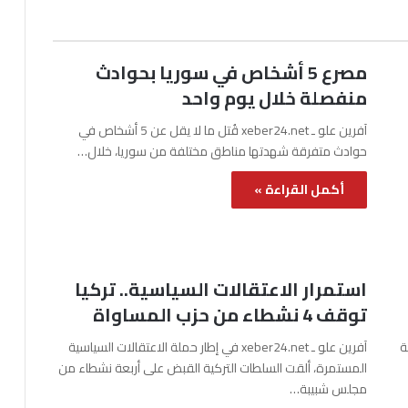
مصرع 5 أشخاص في سوريا بحوادث
منفصلة خلال يوم واحد
آفرين علو ـ xeber24.net قُتل ما لا يقل عن 5 أشخاص في
حوادث متفرقة شهدتها مناطق مختلفة من سوريا، خلال…
أكمل القراءة »
استمرار الاعتقالات السياسية.. تركيا
توقف 4 نشطاء من حزب المساواة
نة
آفرين علو ـ xeber24.net في إطار حملة الاعتقالات السياسية
المستمرة، ألقت السلطات التركية القبض على أربعة نشطاء من
مجلس شبيبة…