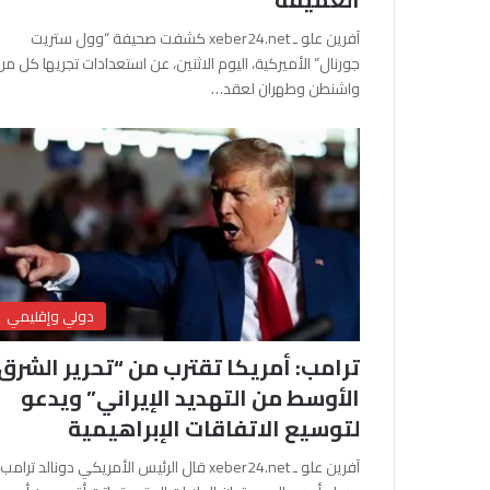
آفرين علو ـ xeber24.net كشفت صحيفة “وول ستريت
جورنال” الأميركية، اليوم الاثنين، عن استعدادات تجريها كل من
واشنطن وطهران لعقد…
دولي وإقليمي
ترامب: أمريكا تقترب من “تحرير الشرق
الأوسط من التهديد الإيراني” ويدعو
لتوسيع الاتفاقات الإبراهيمية
آفرين علو ـ xeber24.net قال الرئيس الأمريكي دونالد ترامب،