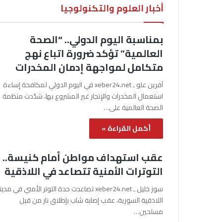
أخبار العلوم والتكنولوجيا
بمناسبة اليوم الدولي.. “الصحة
العالمية” تؤكد ضرورة اتباع نهج
متكامل لمواجهة إدمان المخدرات
آفرين علو ـ xeber24.net في اليوم الدولي لمكافحة إساءة
استعمال المخدرات والإتجار غير المشروع بها، شدّدت منظمة
الصحة العالمية على…
أكمل القراءة »
عقب استهداف مواطن أمام كنيسة..
التوترات الأمنية تتصاعد في اللاذقية
سوز خليل ـ xeber24.net تصاعدت حدة التوتر الأمني في مدي
اللاذقية السورية، عقب إصابة شاب بإطلاق نار من قبل
مسلحين…