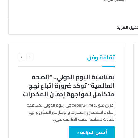
ميل المزيد
السابقة
التالية
ثقافة وفن
الصفحة
الصفحة
بمناسبة اليوم الدولي.. “الصحة
العالمية” تؤكد ضرورة اتباع نهج
متكامل لمواجهة إدمان المخدرات
آفرين علو ـ xeber24.net في اليوم الدولي لمكافحة
إساءة استعمال المخدرات والإتجار غير المشروع بها،
شدّدت منظمة الصحة العالمية على…
أكمل القراءة »