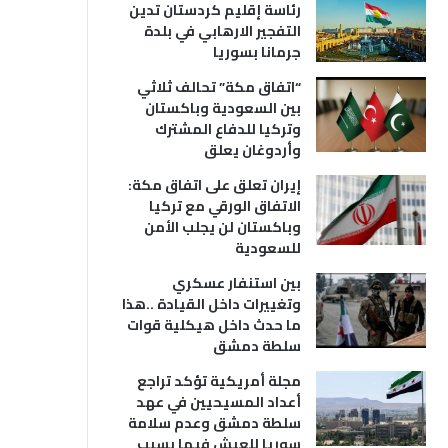
رئاسة إقليم كردستان تدين
التفجير الارهابي في بلدة
جرمانا بسوريا
“اتفاق مكة” تحالف ثلاثي
بين السعودية وباكستان
وتركيا للدفاع المشترك
وأردوغان يعلق
إيران تعلق على اتفاق مكة:
الاتفاق الورقي مع تركيا
وباكستان لن يجلب الأمن
للسعودية
بين استنفار عسكري
وتغييرات داخل القيادة ..هذا
ما حدث داخل هيكلية قوات
سلطة دمشق
مجلة أمريكية تؤكد تراجع
أعداد المسيحيين في عهد
سلطة دمشق وعدم سلامة
سوريا للعيش فيها بسبب