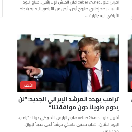
آفرين علو ـ xeber24.net أعلن الجيش الإسرائيلي، صباح اليوم
السبت، رصد إطلاق صاروخ أرض-أرض من الأراضي اليمنية باتجاه
الأراضي الإسرائيلية،…
الأخبار
ترامب يهدد المرشد الإيراني الجديد: “لن
يدوم طويلاً دون موافقتنا”
آفرين علو ـ xeber24.net هاجم الرئيس الأميركي دونالد ترامب،
اليوم الاثنين، انتخاب مجتبى خامنئي مرشداً أعلى جديداً لإيران،
محذراً من…