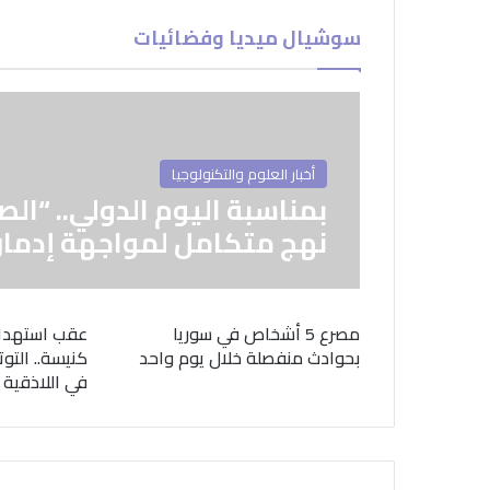
سوشيال ميديا وفضائيات
أخبار العلوم والتكنولوجيا
بمناسبة اليوم الدولي.. “الص
نهج متكامل لمواجهة إدمان
مصرع 5 أشخاص في سوريا
عقب استهدا
بحوادث منفصلة خلال يوم واحد
كنيسة.. التوت
في اللاذقية