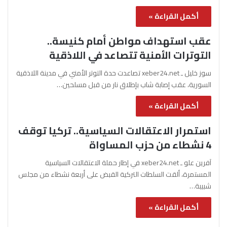
أكمل القراءة »
عقب استهداف مواطن أمام كنيسة..
التوترات الأمنية تتصاعد في اللاذقية
سوز خليل ـ xeber24.net تصاعدت حدة التوتر الأمني في مدينة اللاذقية
السورية، عقب إصابة شاب بإطلاق نار من قبل مسلحين…
أكمل القراءة »
استمرار الاعتقالات السياسية.. تركيا توقف
4 نشطاء من حزب المساواة
آفرين علو ـ xeber24.net في إطار حملة الاعتقالات السياسية
المستمرة، ألقت السلطات التركية القبض على أربعة نشطاء من مجلس
شبيبة…
أكمل القراءة »