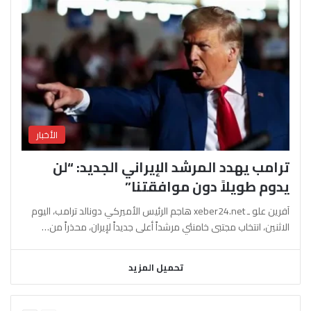
الأخبار
ترامب يهدد المرشد الإيراني الجديد: “لن
يدوم طويلاً دون موافقتنا”
آفرين علو ـ xeber24.net هاجم الرئيس الأميركي دونالد ترامب، اليوم
الاثنين، انتخاب مجتبى خامنئي مرشداً أعلى جديداً لإيران، محذراً من…
تحميل المزيد
السابقة
التالية