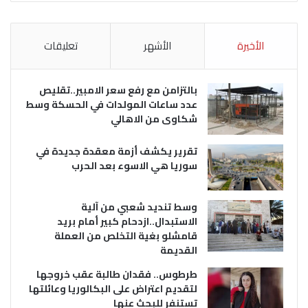
الأخيرة
الأشهر
تعليقات
بالتزامن مع رفع سعر الامبير..تقليص
عدد ساعات المولدات في الحسكة وسط
شكاوى من الاهالي
تقرير يكشف أزمة معقدة جديدة في
سوريا هي الاسوء بعد الحرب
وسط تنديد شعبي من آلية
الاستبدال..ازدحام كبير أمام بريد
قامشلو بغية التخلص من العملة
القديمة
طرطوس.. فقدان طالبة عقب خروجها
لتقديم اعتراض على البكالوريا وعائلتها
تستنفر للبحث عنها