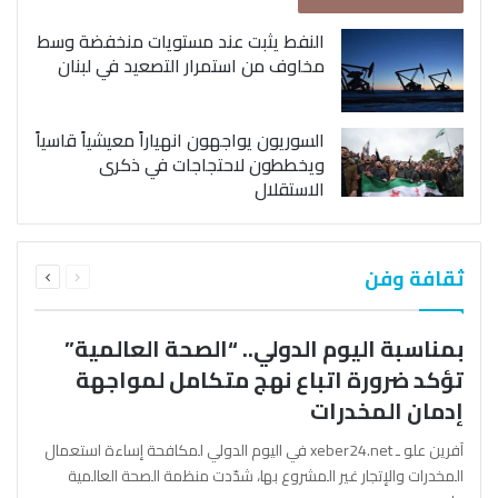
النفط يثبت عند مستويات منخفضة وسط
مخاوف من استمرار التصعيد في لبنان
السوريون يواجهون انهياراً معيشياً قاسياً
ويخططون لاحتجاجات في ذكرى
الاستقلال
السابقة
التالية
ثقافة وفن
الصفحة
الصفحة
بمناسبة اليوم الدولي.. “الصحة العالمية”
تؤكد ضرورة اتباع نهج متكامل لمواجهة
إدمان المخدرات
آفرين علو ـ xeber24.net في اليوم الدولي لمكافحة إساءة استعمال
المخدرات والإتجار غير المشروع بها، شدّدت منظمة الصحة العالمية