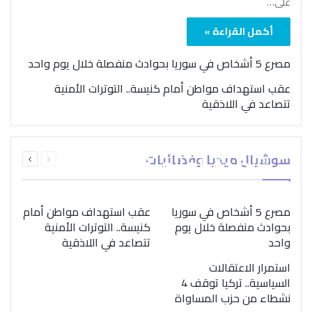
على…
أكمل القراءة »
مصرع 5 أشخاص في سوريا بحوادث منفصلة خلال يوم واحد
عقب استهداف مواطن أمام كنيسة.. التوترات الأمنية
تتصاعد في اللاذقية
بمناسبة اليوم الدولي..
السابقة
التالية
سوشيال ميديا وفضائيات
“الصحة العالمية” تؤكد
الصفحة
الصفحة
ضرورة اتباع نهج متكامل
لمواجهة إدمان المخدرات
مصرع 5 أشخاص في سوريا
عقب استهداف مواطن أمام
بحوادث منفصلة خلال يوم
كنيسة.. التوترات الأمنية
واحد
تتصاعد في اللاذقية
استمرار الاعتقالات
السياسية.. تركيا توقف 4
نشطاء من حزب المساواة