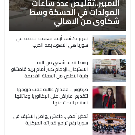
الامبير..تقليص عدد ساعات
المولدات في الحسكة وسط
شكاوى من الاهالي
تقرير يكشف أزمة معقدة جديدة في
سوريا هي الاسوء بعد الحرب
وسط تنديد شعبي من آلية
الاستبدال..ازدحام كبير أمام بريد قامشلو
بغية التخلص من العملة القديمة
طرطوس.. فقدان طالبة عقب خروجها
لتقديم اعتراض على البكالوريا وعائلتها
تستنفر للبحث عنها
تحذير أممي: داعش يواصل التكيف في
سوريا رغم تراجع قدراته المركزية