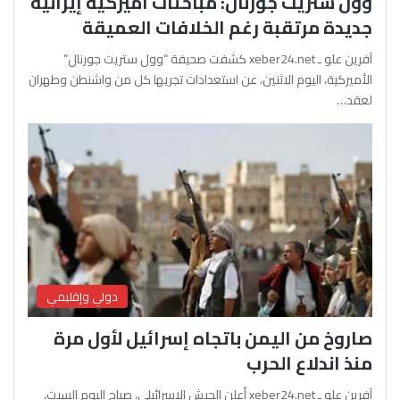
وول ستريت جورنال: مباحثات أميركية إيرانية
جديدة مرتقبة رغم الخلافات العميقة
آفرين علو ـ xeber24.net كشفت صحيفة “وول ستريت جورنال”
الأميركية، اليوم الاثنين، عن استعدادات تجريها كل من واشنطن وطهران
لعقد…
دولي وإقليمي
صاروخ من اليمن باتجاه إسرائيل لأول مرة
منذ اندلاع الحرب
آفرين علو ـ xeber24.net أعلن الجيش الإسرائيلي، صباح اليوم السبت،