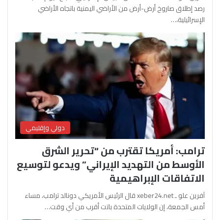
رصد إطلاق صاروخ أرض-أرض من الأراضي اليمنية باتجاه الأراضي
الإسرائيلية،…
دولي وإقليمي
ترامب: أمريكا تقترب من “تحرير الشرق
الأوسط من التهديد الإيراني” ويدعو لتوسيع
الاتفاقات الإبراهيمية
آفرين علو ـ xeber24.net قال الرئيس الأمريكي دونالد ترامب، مساء
أمس الجمعة، إن الولايات المتحدة باتت أقرب من أي وقت…