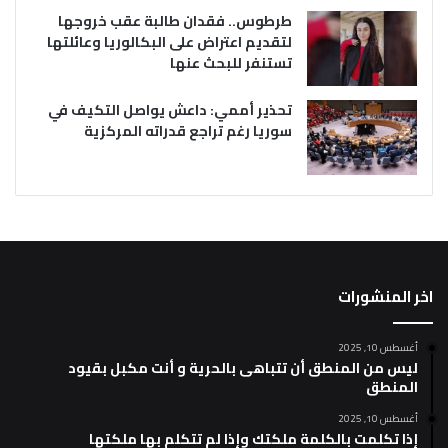
طرطوس.. فقدان طالبة عقب خروجها
لتقديم اعتراض على البكالوريا وعائلتها
تستنفر للبحث عنها
تحذير أممي: داعش يواصل التكيف في
سوريا رغم تراجع قدراته المركزية
اخر المنشورات
أغسطس 10, 2025
ليس من المنطق أن تتباهى بالحرية و أنت مكبل بقيود
المنطق
أغسطس 10, 2025
إذا تكلمت بالكلمة ملكتك وإذا لم تتكلم بها ملكتها