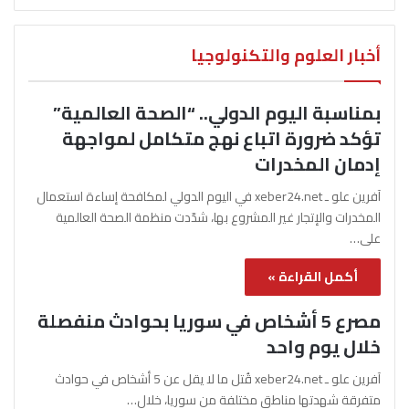
أخبار العلوم والتكنولوجيا
بمناسبة اليوم الدولي.. “الصحة العالمية”
تؤكد ضرورة اتباع نهج متكامل لمواجهة
إدمان المخدرات
آفرين علو ـ xeber24.net في اليوم الدولي لمكافحة إساءة استعمال
المخدرات والإتجار غير المشروع بها، شدّدت منظمة الصحة العالمية
على…
أكمل القراءة »
مصرع 5 أشخاص في سوريا بحوادث منفصلة
خلال يوم واحد
آفرين علو ـ xeber24.net قُتل ما لا يقل عن 5 أشخاص في حوادث
متفرقة شهدتها مناطق مختلفة من سوريا، خلال…