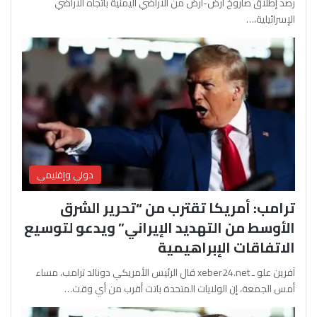
رصد إطلاق صاروخ أرض-أرض من الأراضي اليمنية باتجاه الأراضي
الإسرائيلية،…
دولي وإقليمي
ترامب: أمريكا تقترب من “تحرير الشرق
الأوسط من التهديد الإيراني” ويدعو لتوسيع
الاتفاقات الإبراهيمية
آفرين علو ـ xeber24.net قال الرئيس الأمريكي دونالد ترامب، مساء
أمس الجمعة، إن الولايات المتحدة باتت أقرب من أي وقت…