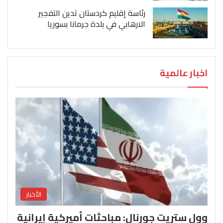
رئاسة إقليم كردستان تدين التفجير
الارهابي في بلدة جرمانا بسوريا
اخبار عالمية
الأخبار
وول ستريت جورنال: مباحثات أميركية إيرانية