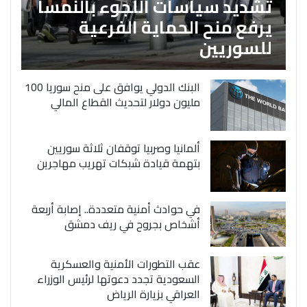
تشديد سياسات اللجوء بالنمسا
يرفع منح الحماية الفرعية
للسوريين
البنك الدولي يوافق على منح سوريا 100
مليون دولار لتحديث القطاع المالي
ألمانيا وصربيا توقفان ثلاثة سوريين
بتهمة قيادة شبكات تهريب مهاجرين
في حوادث أمنية متعددة.. إصابة أربعة
أشخاص بجروح في ريف دمشق
عقب التطورات الأمنية والعسكرية
السعودية تجدد دعوتها لرئيس الوزراء
العراقي بزيارة الرياض