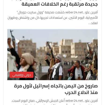
جديدة مرتقبة رغم الخلافات العميقة
آفرين علو ـ xeber24.net كشفت صحيفة “وول ستريت جورنال”
الأميركية، اليوم الاثنين، عن استعدادات تجريها كل من واشنطن وطهران
لعقد…
دولي وإقليمي
صاروخ من اليمن باتجاه إسرائيل لأول مرة
منذ اندلاع الحرب
آفرين علو ـ xeber24.net أعلن الجيش الإسرائيلي، صباح اليوم السبت،