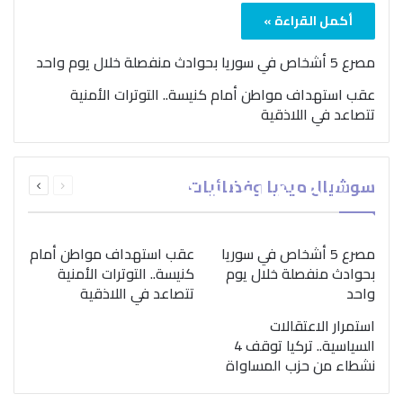
أكمل القراءة »
مصرع 5 أشخاص في سوريا بحوادث منفصلة خلال يوم واحد
عقب استهداف مواطن أمام كنيسة.. التوترات الأمنية
تتصاعد في اللاذقية
بمناسبة اليوم الدولي..
السابقة
التالية
سوشيال ميديا وفضائيات
“الصحة العالمية” تؤكد
الصفحة
الصفحة
ضرورة اتباع نهج متكامل
لمواجهة إدمان المخدرات
مصرع 5 أشخاص في سوريا
عقب استهداف مواطن أمام
بحوادث منفصلة خلال يوم
كنيسة.. التوترات الأمنية
واحد
تتصاعد في اللاذقية
استمرار الاعتقالات
السياسية.. تركيا توقف 4
نشطاء من حزب المساواة