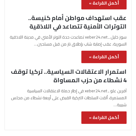
أكمل القراءة »
عقب استهداف مواطن أمام كنيسة..
التوترات الأمنية تتصاعد في اللاذقية
سوز خليل ـ xeber24.net تصاعدت حدة التوتر الأمني في مدينة اللاذقية
السورية، عقب إصابة شاب بإطلاق نار من قبل مسلحين…
أكمل القراءة »
استمرار الاعتقالات السياسية.. تركيا توقف
4 نشطاء من حزب المساواة
آفرين علو ـ xeber24.net في إطار حملة الاعتقالات السياسية
المستمرة، ألقت السلطات التركية القبض على أربعة نشطاء من مجلس
شبيبة…
أكمل القراءة »