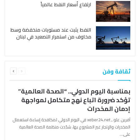
ارتفاع أسعار النفط عالمياً
النفط يثبت عند مستويات منخفضة وسط
مخاوف من استمرار التصعيد في لبنان
السابقة
التالية
ثقافة وفن
الصفحة
الصفحة
بمناسبة اليوم الدولي.. “الصحة العالمية”
تؤكد ضرورة اتباع نهج متكامل لمواجهة
إدمان المخدرات
آفرين علو ـ xeber24.net في اليوم الدولي لمكافحة إساءة استعمال
المخدرات والإتجار غير المشروع بها، شدّدت منظمة الصحة العالمية
على…