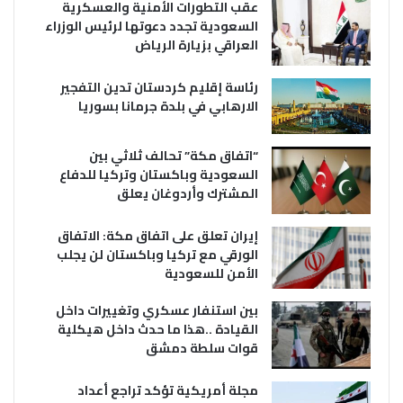
عقب التطورات الأمنية والعسكرية
السعودية تجدد دعوتها لرئيس الوزراء
العراقي بزيارة الرياض
رئاسة إقليم كردستان تدين التفجير
الارهابي في بلدة جرمانا بسوريا
“اتفاق مكة” تحالف ثلاثي بين
السعودية وباكستان وتركيا للدفاع
المشترك وأردوغان يعلق
إيران تعلق على اتفاق مكة: الاتفاق
الورقي مع تركيا وباكستان لن يجلب
الأمن للسعودية
بين استنفار عسكري وتغييرات داخل
القيادة ..هذا ما حدث داخل هيكلية
قوات سلطة دمشق
مجلة أمريكية تؤكد تراجع أعداد