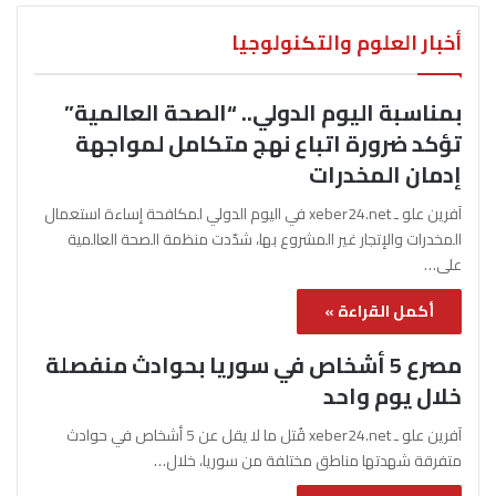
أخبار العلوم والتكنولوجيا
بمناسبة اليوم الدولي.. “الصحة العالمية”
تؤكد ضرورة اتباع نهج متكامل لمواجهة
إدمان المخدرات
آفرين علو ـ xeber24.net في اليوم الدولي لمكافحة إساءة استعمال
المخدرات والإتجار غير المشروع بها، شدّدت منظمة الصحة العالمية
على…
أكمل القراءة »
مصرع 5 أشخاص في سوريا بحوادث منفصلة
خلال يوم واحد
آفرين علو ـ xeber24.net قُتل ما لا يقل عن 5 أشخاص في حوادث
متفرقة شهدتها مناطق مختلفة من سوريا، خلال…