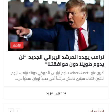
الأخبار
ترامب يهدد المرشد الإيراني الجديد: “لن
يدوم طويلاً دون موافقتنا”
آفرين علو ـ xeber24.net هاجم الرئيس الأميركي دونالد ترامب، اليوم
الاثنين، انتخاب مجتبى خامنئي مرشداً أعلى جديداً لإيران، محذراً من…
تحميل المزيد
السابقة
التالية
اقتصاد
الصفحة
الصفحة