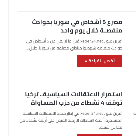
مصرع 5 أشخاص في سوريا بحوادث
منفصلة خلال يوم واحد
آفرين علو ـ xeber24.net قُتل ما لا يقل عن 5 أشخاص في
حوادث متفرقة شهدتها مناطق مختلفة من سوريا، خلال…
أكمل القراءة »
استمرار الاعتقالات السياسية.. تركيا
توقف 4 نشطاء من حزب المساواة
نة
آفرين علو ـ xeber24.net في إطار حملة الاعتقالات السياسية
المستمرة، ألقت السلطات التركية القبض على أربعة نشطاء من
مجلس شبيبة…