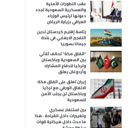
عقب التطورات الأمنية
والعسكرية السعودية تجدد
دعوتها لرئيس الوزراء
العراقي بزيارة الرياض
رئاسة إقليم كردستان تدين
التفجير الارهابي في بلدة
جرمانا بسوريا
“اتفاق مكة” تحالف ثلاثي
بين السعودية وباكستان
وتركيا للدفاع المشترك
وأردوغان يعلق
إيران تعلق على اتفاق مكة:
الاتفاق الورقي مع تركيا
وباكستان لن يجلب الأمن
للسعودية
بين استنفار عسكري
وتغييرات داخل القيادة ..هذا
ما حدث داخل هيكلية قوات
سلطة دمشق