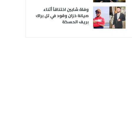
وفاة شابين اختناقاً أثناء
صيانة خزان وقود في تل براك
بريف الحسكة