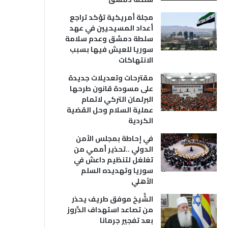
مجلة أمريكية تؤكد تراجع
أعداد المسيحيين في عهد
سلطة دمشق وعدم سلامة
سوريا للعيش فيها بسبب
الانتهاكات
مقترحات وتعديلات جديدة
على مسودة قانون طرحها
البرلمان التركي لاتمام
عملية السلام وحل القضية
الكردية
في إحاطة بمجلس الأمن
الدولي ..تحذير أممي من
تغلغل لتنظيم داعش في
سوريا وتهديده السلم
الأهلي
الشَّيخ موفق طريف يحذر
من تصاعد استهداف الدَّروز
بعد تفجير جرمانا