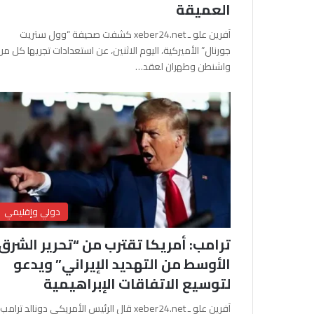
العميقة
آفرين علو ـ xeber24.net كشفت صحيفة “وول ستريت
جورنال” الأميركية، اليوم الاثنين، عن استعدادات تجريها كل من
واشنطن وطهران لعقد…
دولي وإقليمي
ترامب: أمريكا تقترب من “تحرير الشرق
الأوسط من التهديد الإيراني” ويدعو
لتوسيع الاتفاقات الإبراهيمية
آفرين علو ـ xeber24.net قال الرئيس الأمريكي دونالد ترامب،