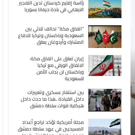
رئاسة إقليم كردستان تدين التفجير
الارهابي في بلدة جرمانا بسوريا
“اتفاق مكة” تحالف ثلاثي بين
السعودية وباكستان وتركيا للدفاع
المشترك وأردوغان يعلق
إيران تعلق على اتفاق مكة:
الاتفاق الورقي مع تركيا
وباكستان لن يجلب الأمن
للسعودية
بين استنفار عسكري وتغييرات
داخل القيادة ..هذا ما حدث داخل
هيكلية قوات سلطة دمشق
مجلة أمريكية تؤكد تراجع أعداد
المسيحيين في عهد سلطة دمشق