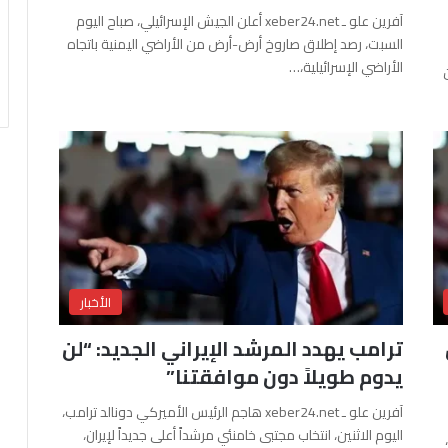
آفرين علو ـ xeber24.net أعلن الجيش الإسرائيلي، صباح اليوم
السبت، رصد إطلاق صاروخ أرض-أرض من الأراضي اليمنية باتجاه
الأراضي الإسرائيلية،…
الأخبار
ترامب يهدد المرشد الإيراني الجديد: “لن
يدوم طويلاً دون موافقتنا”
آفرين علو ـ xeber24.net هاجم الرئيس الأميركي دونالد ترامب،
اليوم الاثنين، انتخاب مجتبى خامنئي مرشداً أعلى جديداً لإيران،