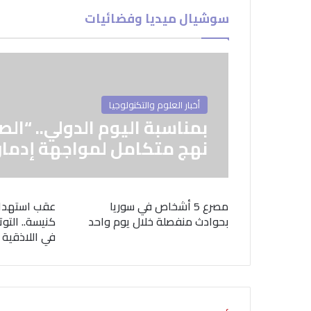
سوشيال ميديا وفضائيات
أخبار العلوم والتكنولوجيا
بمناسبة اليوم الدولي.. “الص
نهج متكامل لمواجهة إدمان
مصرع 5 أشخاص في سوريا
عقب استهدا
بحوادث منفصلة خلال يوم واحد
كنيسة.. التوت
في اللاذقية