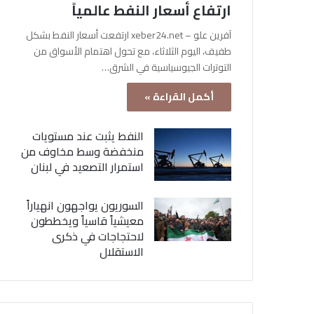
ارتفاع أسعار النفط عالمياً
آفرين علو – xeber24.net ارتفعت أسعار النفط بشكل
طفيف، اليوم الثلاثاء، مع تحول اهتمام الأسواق من
التوترات الجيوسياسية في الشرق…
أكمل القراءة »
النفط يثبت عند مستويات
منخفضة وسط مخاوف من
استمرار التصعيد في لبنان
السوريون يواجهون انهياراً
معيشياً قاسياً ويخططون
لاحتجاجات في ذكرى
الاستقلال