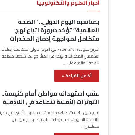
أخبار العلوم والتكنولوجيا
بمناسبة اليوم الدولي.. “الصحة
العالمية” تؤكد ضرورة اتباع نهج
متكامل لمواجهة إدمان المخدرات
آفرين علو ـ xeber24.net في اليوم الدولي لمكافحة إساءة
استعمال المخدرات والإتجار غير المشروع بها، شدّدت منظمة
الصحة العالمية على…
أكمل القراءة »
عقب استهداف مواطن أمام كنيسة..
التوترات الأمنية تتصاعد في اللاذقية
سوز خليل ـ xeber24.net تصاعدت حدة التوتر الأمني في مدي
اللاذقية السورية، عقب إصابة شاب بإطلاق نار من قبل
مسلحين…