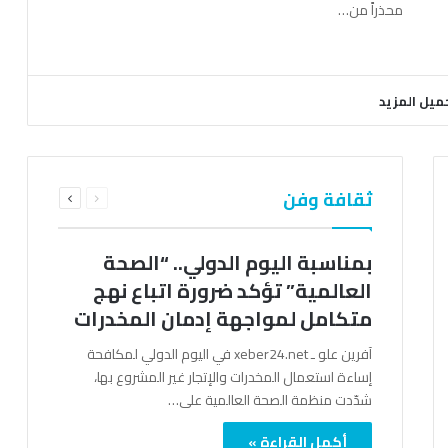
محذراً من…
ميل المزيد
السابقة
التالية
ثقافة وفن
الصفحة
الصفحة
بمناسبة اليوم الدولي.. “الصحة
العالمية” تؤكد ضرورة اتباع نهج
متكامل لمواجهة إدمان المخدرات
آفرين علو ـ xeber24.net في اليوم الدولي لمكافحة
إساءة استعمال المخدرات والإتجار غير المشروع بها،
شدّدت منظمة الصحة العالمية على…
أكمل القراءة »