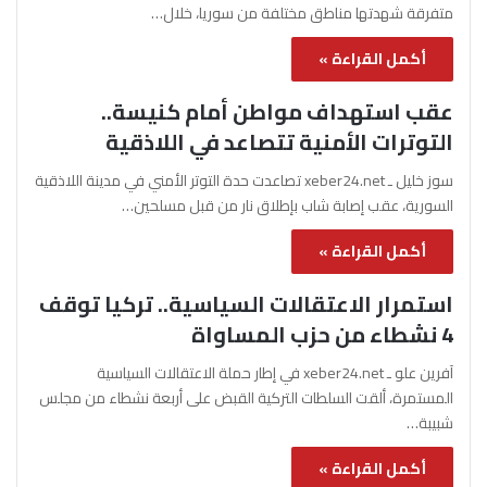
متفرقة شهدتها مناطق مختلفة من سوريا، خلال…
أكمل القراءة »
عقب استهداف مواطن أمام كنيسة..
التوترات الأمنية تتصاعد في اللاذقية
سوز خليل ـ xeber24.net تصاعدت حدة التوتر الأمني في مدينة اللاذقية
السورية، عقب إصابة شاب بإطلاق نار من قبل مسلحين…
أكمل القراءة »
استمرار الاعتقالات السياسية.. تركيا توقف
4 نشطاء من حزب المساواة
آفرين علو ـ xeber24.net في إطار حملة الاعتقالات السياسية
المستمرة، ألقت السلطات التركية القبض على أربعة نشطاء من مجلس
شبيبة…
أكمل القراءة »