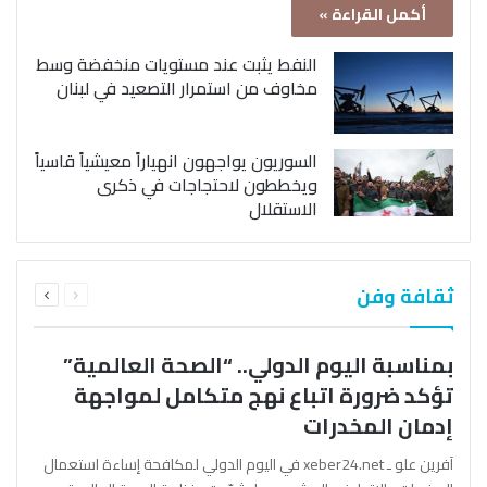
أكمل القراءة »
النفط يثبت عند مستويات منخفضة وسط
مخاوف من استمرار التصعيد في لبنان
السوريون يواجهون انهياراً معيشياً قاسياً
ويخططون لاحتجاجات في ذكرى
الاستقلال
السابقة
التالية
ثقافة وفن
الصفحة
الصفحة
بمناسبة اليوم الدولي.. “الصحة العالمية”
تؤكد ضرورة اتباع نهج متكامل لمواجهة
إدمان المخدرات
آفرين علو ـ xeber24.net في اليوم الدولي لمكافحة إساءة استعمال