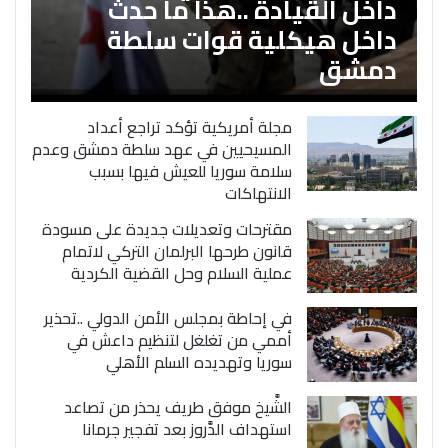
داخل القيادة ..هذا ما حدث
داخل هيكلية قوات سلطة
دمشق
مجلة أمريكية تؤكد تراجع أعداد
المسيحيين في عهد سلطة دمشق وعدم
سلامة سوريا للعيش فيها بسبب
الانتهاكات
مقترحات وتعديلات جديدة على مسودة
قانون طرحها البرلمان التركي لاتمام
عملية السلام وحل القضية الكردية
في إحاطة بمجلس الأمن الدولي ..تحذير
أممي من تغلغل لتنظيم داعش في
سوريا وتهديده السلم الأهلي
الشَّيخ موفق طريف يحذر من تصاعد
استهداف الدَّروز بعد تفجير جرمانا