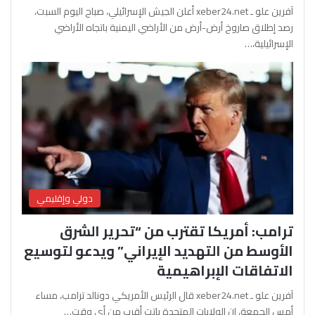
آفرين علو ـ xeber24.net أعلن الجيش الإسرائيلي، صباح اليوم السبت،
رصد إطلاق صاروخ أرض-أرض من الأراضي اليمنية باتجاه الأراضي
الإسرائيلية،…
دولي وإقليمي
ترامب: أمريكا تقترب من “تحرير الشرق
الأوسط من التهديد الإيراني” ويدعو لتوسيع
الاتفاقات الإبراهيمية
آفرين علو ـ xeber24.net قال الرئيس الأمريكي دونالد ترامب، مساء
أمس الجمعة، إن الولايات المتحدة باتت أقرب من أي وقت…