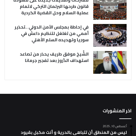
مقترحات وتعديلات جديدة على مسودة
قانون طرحها البرلمان التركي لاتمام
عملية السلام وحل القضية الكردية
في إحاطة بمجلس الأمن الدولي ..تحذير
أممي من تغلغل لتنظيم داعش في
سوريا وتهديده السلم الأهلي
الشَّيخ موفق طريف يحذر من تصاعد
استهداف الدَّروز بعد تفجير جرمانا
اخر المنشورات
أغسطس 10, 2025
ليس من المنطق أن تتباهى بالحرية و أنت مكبل بقيود