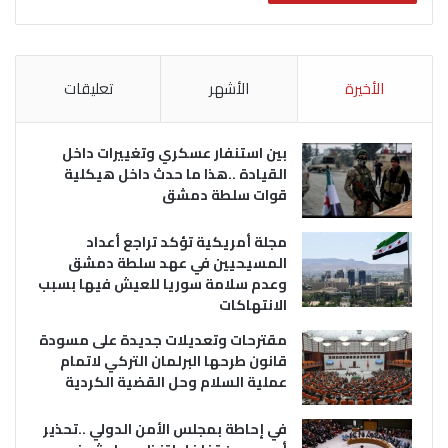
الأخيرة
الأشهر
تعليقات
بين استنفار عسكري وتغييرات داخل
القيادة ..هذا ما حدث داخل هيكلية
قوات سلطة دمشق
مجلة أمريكية تؤكد تراجع أعداد
المسيحيين في عهد سلطة دمشق
وعدم سلامة سوريا للعيش فيها بسبب
الانتهاكات
مقترحات وتعديلات جديدة على مسودة
قانون طرحها البرلمان التركي لاتمام
عملية السلام وحل القضية الكردية
في إحاطة بمجلس الأمن الدولي ..تحذير