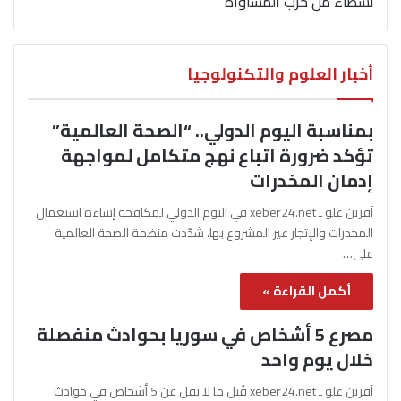
نشطاء من حزب المساواة
أخبار العلوم والتكنولوجيا
بمناسبة اليوم الدولي.. “الصحة العالمية”
تؤكد ضرورة اتباع نهج متكامل لمواجهة
إدمان المخدرات
آفرين علو ـ xeber24.net في اليوم الدولي لمكافحة إساءة استعمال
المخدرات والإتجار غير المشروع بها، شدّدت منظمة الصحة العالمية
على…
أكمل القراءة »
مصرع 5 أشخاص في سوريا بحوادث منفصلة
خلال يوم واحد
آفرين علو ـ xeber24.net قُتل ما لا يقل عن 5 أشخاص في حوادث