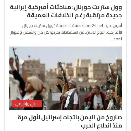
وول ستريت جورنال: مباحثات أميركية إيرانية
جديدة مرتقبة رغم الخلافات العميقة
آفرين علو ـ xeber24.net كشفت صحيفة “وول ستريت جورنال”
الأميركية، اليوم الاثنين، عن استعدادات تجريها كل من واشنطن وطهران
لعقد…
دولي وإقليمي
صاروخ من اليمن باتجاه إسرائيل لأول مرة
منذ اندلاع الحرب