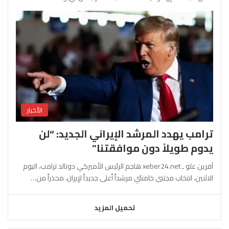
الأخبار
ترامب يهدد المرشد الإيراني الجديد: “لن
يدوم طويلاً دون موافقتنا”
آفرين علو ـ xeber24.net هاجم الرئيس الأميركي دونالد ترامب، اليوم
الاثنين، انتخاب مجتبى خامنئي مرشداً أعلى جديداً لإيران، محذراً من…
تحميل المزيد