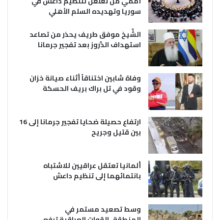
أممي من تغلغل لتنظيم داعش في
سوريا وتهديده السلم الأهلي
الشَّيخ موفق طريف يحذر من تصاعد
استهداف الدَّروز بعد تفجير جرمانا
وفاة شابين اختناقاً أثناء صيانة خزان
وقود في تل براك بريف الحسكة
ارتفاع حصيلة ضحايا تفجير جرمانا إلى 16
بين قتيل وجريح
ألمانيا تعتقل عراقيين للاشتباه
بانتمائهما إلى تنظيم داعش
وسط تصعيد مستمر في
المنطقة..القوات العراقية ترفع