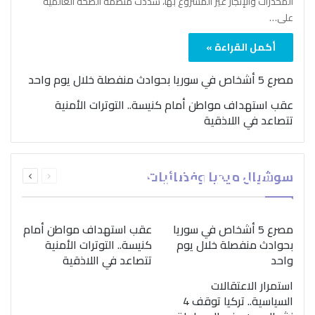
المخدرات والإتجار غير المشروع بها، شدّدت منظمة الصحة العالمية
على…
أكمل القراءة »
مصرع 5 أشخاص في سوريا بحوادث منفصلة خلال يوم واحد
عقب استهداف مواطن أمام كنيسة.. التوترات الأمنية
تتصاعد في اللاذقية
بمناسبة اليوم الدولي..
السابقة
التالية
سوشيال ميديا وفضائيات
“الصحة العالمية” تؤكد
الصفحة
الصفحة
ضرورة اتباع نهج متكامل
لمواجهة إدمان المخدرات
مصرع 5 أشخاص في سوريا
عقب استهداف مواطن أمام
بحوادث منفصلة خلال يوم
كنيسة.. التوترات الأمنية
واحد
تتصاعد في اللاذقية
استمرار الاعتقالات
السياسية.. تركيا توقف 4