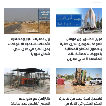
قبيل انطلاق اول قوافل
بين عمليات ابتزاز ومصادرة
العودة ..مهجروا سري كانية
الأملاك…استمرار الانتهاكات
ينظمون احتجاج للمطالبة
بحق الكرد في كري سبي
بتعويضات مماثلة لتلك
شمال سوريا
المقدمة لأهالي عفرين
تشكيل لجنة للحد من ظاهرة
بالتزامن مع رفع سعر
الحفر العشوائي للآبار في
الامبير..تقليص عدد ساعات