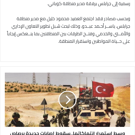
رسمية إلى جرابلس برفقة مدير منطقة كوباني.
وبحسب مصادر فقد اجتمع العميد محمود خليل مع مدير منطقة
جرابلس، ياســر أحـمد عبــدو، وذلك لبحث سُـبل تطوير التعاون الإداري
والأمــني والخدمي وفتــح الطرقات بين المنطقتين بما ينــعكس إيجاباً
على حــياة المواطنين واستقرار المنطقة.
وسط
استمرار
انتهاكاتها..سقوط
إصابات
جديدة
برصاص
القوات
التركية
بريف
الدرباسية
وسط استمرار انتهاكاتها..سقوط إصابات جديدة برصاص