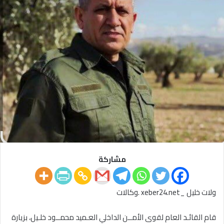
مشاركة
ولات خليل _xeber24.net .وكالات
قام القائـد العام لقوى الأمــن الداخلي العـميد محمــود خلـيل، بزيارة