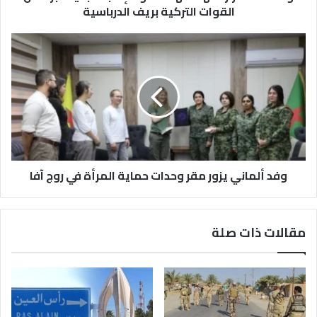
القوات التركية بريف الدرباسية
وفد
ألماني
يزور
مقر
وحدات
حماية
المرأة
في
روج
آفا
وفد ألماني يزور مقر وحدات حماية المرأة في روج آفا
مقالات ذات صلة