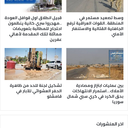
وسط تصعيد مستمر في
قبيل انطلاق اول قوافل العودة
المنطقة..القوات العراقية ترفع
..مهجروا سري كانية ينظمون
الجاهلية القتالية والاستنفار
احتجاج للمطالبة بتعويضات
الأمني
مماثلة لتلك المقدمة لأهالي
عفرين
بين عمليات ابتزاز ومصادرة
تشكيل لجنة للحد من ظاهرة
الأملاك…استمرار الانتهاكات
الحفر العشوائي للآبار في
بحق الكرد في كري سبي شمال
قامشلو
سوريا
اخر المنشورات