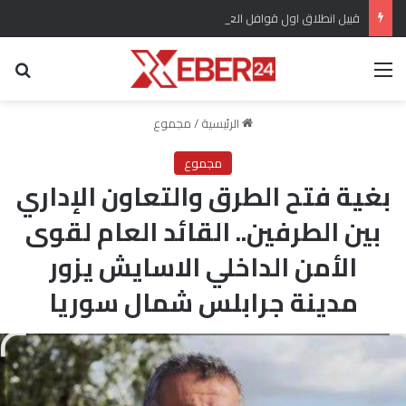
قبيل انطلاق اول قوافل العودة ..مهجروا سري كانية ينظمون احتجاج للمطالبة بتعويضات مماثلة لتلك المقدمة لأهالي عفرين
القائمة
بح
الرئيسية
/
مجموع
مجموع
بغية فتح الطرق والتعاون الإداري
بين الطرفين.. القائد العام لقوى
الأمن الداخلي الاسايش يزور
مدينة جرابلس شمال سوريا