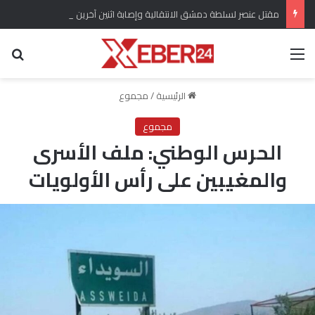
مقتل عنصر لسلطة دمشق الانتقالية وإصابة اثنين آخرين باستهداف في ريف دير الزور
القائمة
بح
الرئيسية
/
مجموع
مجموع
الحرس الوطني: ملف الأسرى
والمغيبين على رأس الأولويات