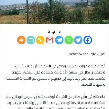
مشاركة
آفرين علو ـ xeber24.net
أكدت قيادة قوات الحرس الوطني في السويداء أن ملف الأسرى
والمغيبين يظل في صميم الأولويات، مشددة على استمرار الجهود
لكشف مصيرهم وإعادتهم إلى ذويهم، بالتنسيق مع القنوات المختصة
والجهات الدولية.
جاء ذلك في بيان صادر عن القيادة، أوضحت فيه أن الحرس الوطني جاء
استجابة لحاجة مجتمعية تهدف إلى حماية الأهالي والدفاع عن أمنهم،
مؤكدة التزام قواتها بالعمل ضمن الأطر القانونية والإنسانية،