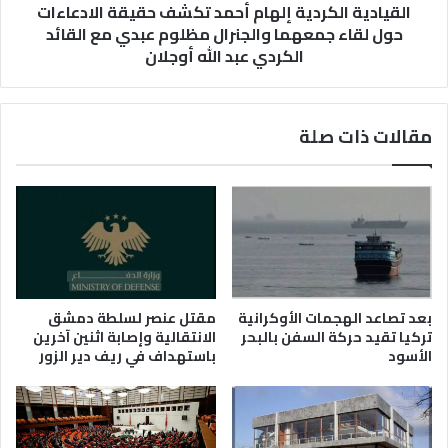
جمعهما
القيادية الكردية إلهام أحمد تكشف حقيقة الادعاءات
والجنرال
حول لقاء جمعهما والجنرال مظلوم عبدي مع القائد
مظلوم
الكردي عبد الله أوجلان
عبدي
مع
القائد
مقالات ذات صلة
الكردي
عبد
الله
أوجلان
بعد تصاعد الهجمات الأوكرانية
مقتل عنصر لسلطة دمشق
تركيا تقيد حركة السفن بالبحر
الانتقالية وإصابة اثنين آخرين
الأسود
باستهداف في ريف دير الزور