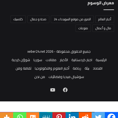
معرض الوسوم
أخبار العالم
الصور من موقع السويدداء 24
صحة و جمال
كلاسيك
مال و أعمال
منوعات
جميع الحقوق محفوظة - xeber24.net 2026
الرئيسية
اخبار كردستانية
الأخبار
مقالات
سوريا
شوؤن كردية
اقتصاد
بيئة
رياضة
أخبار العلوم والتكنولوجيا
ثقافة وفن
سوشيال ميديا وفضائيات
من نحن
فيسبوك
‫YouTube