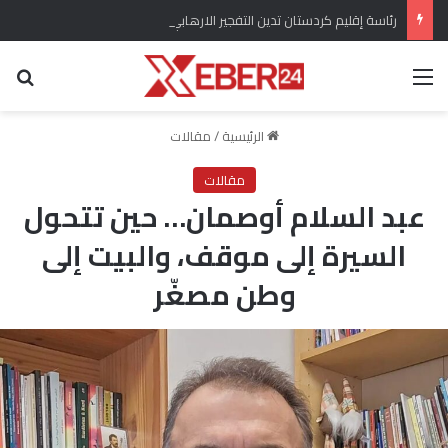
رئاسة إقليم كردستان تدين التفجير الارهابي في بلدة جرمانا بسوريا
القائمة
بح
الرئيسية
/
مقالات
مقالات
عبد السلام أوصمان… حين تتحول
السيرة إلى موقف، والبيت إلى
وطن مصغّر