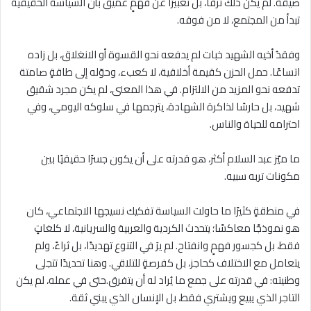
ضيقة. لم يكن ذلك ترفًا، بل تعبيرًا عن فهمٍ عميق بأن السياسة الحقيقية
تبدأ من المجتمع، لا من فوقه.
وفقدُ أخيه الشهيد خبات لم يدفعه نحو القسوة أو الانغلاق، بل زاده
اتساعًا. حمل الحزن كقيمة أخلاقية، لا كعبء، وحوّله إلى طاقةٍ صامتة
تدفعه نحو المزيد من الالتزام. في هذا المعنى، لم يكن مجرد شقيق
شهيد، بل حارسًا لذاكرة الشهادة، يترجمها في سلوكه اليومي، وفي
احترامه للحياة والناس.
ما ميّز عبد السلام أكثر، هو قدرته على أن يكون جسرًا حقيقيًا بين
مكونات تربه‌ سبيه.
في منطقةٍ كثيرًا ما حاولت السياسة تفكيك نسيجها الاجتماعي، كان
هو نموذجًا معاكسًا؛ يتحدث الكردية والعربية والسريانية، لا كلغاتٍ
فقط، بل كجسور فهمٍ وانفتاح. لم يرَ في التنوع تهديدًا، بل ثراءً، ولم
يتعامل مع الاختلاف كحاجز، بل كفرصةٍ للتلاقي. وهنا تحديدًا تتجلى
وطنيته: في قدرته على جمع ما يُراد له أن يتفرق.حتى في عمله، لم يكن
التاجر الذي يبيع ويشتري فقط، بل الإنسان الذي يبني ثقة.