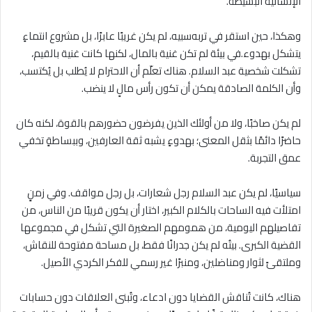
الإنسانية البسيطة.
وهكذا، حين استقر في تربه‌سبيه، لم يكن غريبًا عابرًا، بل مشروع انتماءٍ
يتشكل بهدوء.في بيئة لم تكن غنية بالمال، لكنها كانت غنية بالقيم،
تشكلت شخصية عبد السلام. هناك تعلّم أن الاحترام لا يُطلب بل يُكتسب،
وأن الكلمة الصادقة يمكن أن تكون رأس مالٍ لا ينضب.
لم يكن صاخبًا، ولا من أولئك الذين يفرضون حضورهم بالقوة، لكنه كان
حاضرًا دائمًا بثقل المعنى؛ بهدوءٍ يشبه ثقة العارفين، وببساطةٍ تخفي
عمق التجربة.
سياسيًا، لم يكن عبد السلام رجل شعارات، بل رجل مواقف. وفي زمنٍ
امتلأت فيه الساحات بالكلام الكبير، اختار أن يكون قريبًا من الناس، من
تفاصيلهم اليومية، من همومهم الصغيرة التي تشكل في مجموعها
القضية الكبرى. بيتُه لم يكن جدرانًا فقط، بل مساحة مفتوحة للنقاش،
وملتقىً لثوار ومناضلين، ومنبرًا غير رسمي للفكر الكردي الأصيل.
هناك، كانت تُناقش القضايا دون ادعاء، وتُبنى العلاقات دون حسابات