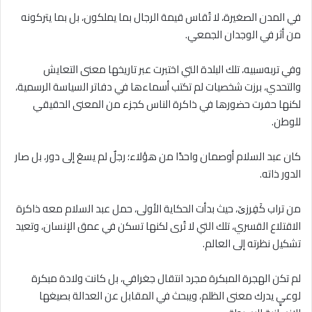
في المدن الصغيرة، لا تُقاس قيمة الرجال بما يملكون، بل بما يتركونه
من أثر في الوجدان الجمعي.
وفي تربه‌سبيه، تلك البلدة التي اختبرت عبر تاريخها معنى التعايش
والتحدي، برزت شخصيات لم تكتب أسماءها في دفاتر السياسة الرسمية،
لكنها حفرت حضورها في ذاكرة الناس كجزء من المعنى الحقيقي
للوطن.
كان عبد السلام أوصمان واحدًا من هؤلاء؛ رجلٌ لم يسعَ إلى دور، بل صار
الدور ذاته.
من تراب كَفِرزێ، حيث بدأت الحكاية الأولى، حمل عبد السلام معه ذاكرة
الاقتلاع القسري، تلك التي لا تُرى لكنها تسكن في عمق الإنسان، وتعيد
تشكيل نظرته إلى العالم.
لم تكن الهجرة المبكرة مجرد انتقال جغرافي، بل كانت ولادة مبكرة
لوعيٍ يدرك معنى الظلم، ويبحث في المقابل عن العدالة بصيغها