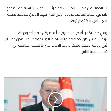
إن الحديث عن عبد السلام ليس مجرد رثاء لشخص، بل استعادة لنموذجٍ
نادر في الحياة العامة؛ نموذج الرجل الذي فهم الوطن كعلاقة يومية
مع الناس، لا كشعارٍ يُرفع.
وفي هذا، تكمن أهميته الحقيقية: أنه لم يكن فقط أحد وجهاء
تربه‌سبيه، بل كان أحد أعمدتها الصامتة، التي تقوم عليها المدن دون أن
تُرى.لروحه الرحمة، ولذكراه ذلك البقاء الذي لا تمنحه المناصب، بل
تمنحه محبة الناس.
كلمة
جديدة
لأردوغان
بشأن
عملية
السلام
في