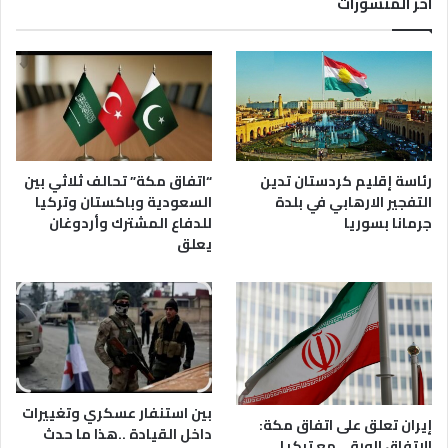
اخر المنشورات
رئاسة إقليم كردستان تدين
“اتفاق مكة” تحالف ثلاثي بين
التفجير الارهابي في بلدة
السعودية وباكستان وتركيا
جرمانا بسوريا
للدفاع المشترك وأردوغان
يعلق
بين استنفار عسكري وتغييرات
إيران تعلق على اتفاق مكة:
داخل القيادة ..هذا ما حدث
الاتفاق الورقي مع تركيا