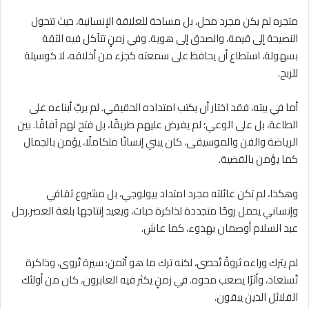
متجره لم يكن مجرد محل، بل مساحة للعلاقة الإنسانية، حيث تتحول
النصيحة إلى قيمة، والصدق إلى هوية. وفي زمنٍ تتآكل فيه الثقة
بسهولة، استطاع أن يحافظ على سمعته كجزء من أخلاقه، لا كوسيلة
للربح.
أما في بيته، فقد اختار أن يكتب امتداده الحقيقي. لم يربِّ أبناءه على
الطاعة، بل على الوعي؛ لم يفرض عليهم طريقًا، بل فتح لهم آفاقًا. بين
الرياضة والفن والموسيقى، كان يبني إنسانًا متكاملًا، يؤمن بالجمال
كما يؤمن بالقضية.
وهكذا، لم تكن عائلته مجرد امتداد بيولوجي، بل مشروع ثقافي
وإنساني يحمل روحًا متجددة لذاكرة خبات، ويعيد إنتاجها بلغة العصر.رحل
عبد السلام أوصمان بهدوء، كما عاش.
لم يترك وراءه ثروةً تُحصى، لكنه ترك ما هو أثمن: سيرة تُروى، وذاكرة
تُستعاد، وأثرًا يصعب محوه. في زمنٍ يكثر فيه العابرون، كان من أولئك
القلائل الذين يبقون.