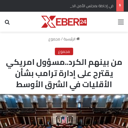
في إحاطة بمجلس الأمن الدولي ..تحذير أممي من تغلغل لتنظيم داعش في سوريا وتهديده السلم الأهلي
القائمة
بح
الرئيسية
/
مجموع
مجموع
من بينهم الكرد..مسؤول امريكي
يقترح على إدارة ترامب بشأن
الأقليات في الشرق الأوسط