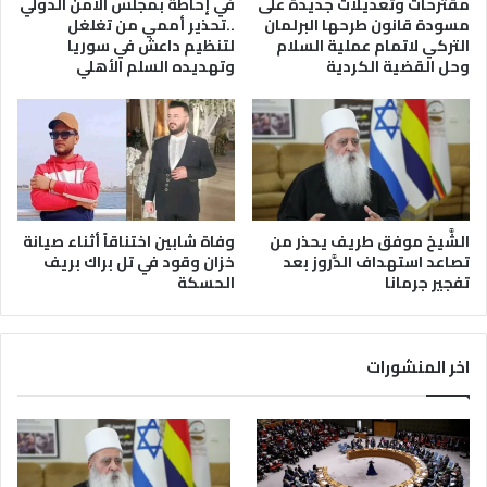
مقترحات وتعديلات جديدة على
في إحاطة بمجلس الأمن الدولي
مسودة قانون طرحها البرلمان
..تحذير أممي من تغلغل
التركي لاتمام عملية السلام
لتنظيم داعش في سوريا
وحل القضية الكردية
وتهديده السلم الأهلي
الشَّيخ موفق طريف يحذر من
وفاة شابين اختناقاً أثناء صيانة
تصاعد استهداف الدَّروز بعد
خزان وقود في تل براك بريف
تفجير جرمانا
الحسكة
اخر المنشورات