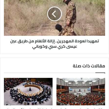
باتجاه
المهجرين..إزالة
دمشق
الألغام
ودرعا
من
طريق
عين
عيسى
كري
سبي
تمهيدا لعودة المهجرين..إزالة الألغام من طريق عين
وكوباني
عيسى كري سبي وكوباني
مقالات ذات صلة