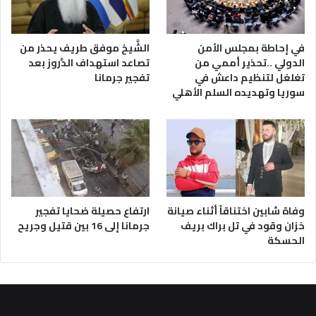
في إحاطة بمجلس الأمن
الشَّيخ موفق طريف يحذر من
الدولي ..تحذير أممي من
تصاعد استهداف الدَّروز بعد
تغلغل لتنظيم داعش في
تفجير جرمانا
سوريا وتهديده السلم الأهلي
وفاة شابين اختناقاً أثناء صيانة
ارتفاع حصيلة ضحايا تفجير
خزان وقود في تل براك بريف
جرمانا إلى 16 بين قتيل وجريح
الحسكة