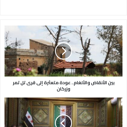
بين
الأنقاض
والألغام..
عودة
متعثرة
إلى
قرى
تل
تمر
وزركان
بين الأنقاض والألغام.. عودة متعثرة إلى قرى تل تمر
وزركان
الحسكة
تدخل
المسار
الانتخابي..
13