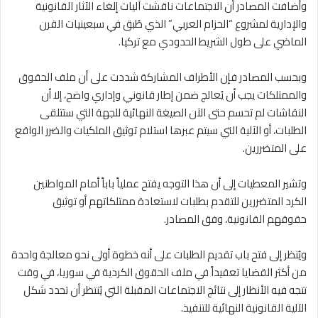
وأضافت المصادر أن الاجتماعات ناقشت آليات إلغاء الآثار القانونية
والإدارية لمشروع “الحزام العربي” الذي طُبق في سبعينيات القرن
الماضي على طول الشريط الحدودي مع تركيا.
وبحسب المصادر فإن الأطراف المشاركة شددت على أن ملف الحقوق
والممتلكات يجب أن يُعالج ضمن إطار قانوني وإداري واضح، إلا أن
النقاشات لم تحسم حتى الآن الصيغة النهائية للجهة التي ستتلقى
الطلبات، أو الآلية التي سيتم عبرها استلام توثيق الملكيات والضرر الواقع
على المتضررين.
وتشير المعطيات إلى أن هذا التوجه يفتح عملياً باباً أمام المواطنين
الكرد المتضررين للتقدم بطلبات لاستعادة ممتلكاتهم أو توثيق
حقوقهم القانونية، وفق المصادر.
ويُنظر إلى فتح باب تقديم الطلبات على أنه خطوة أولى نحو معالجة واحدة
من أكثر القضايا تعقيداً في ملف الحقوق الكردية في سوريا، في وقت
تتجه فيه الأنظار إلى نتائج الاجتماعات المقبلة التي يُنتظر أن تحدد شكل
الآلية القانونية النهائية للتنفيذ.