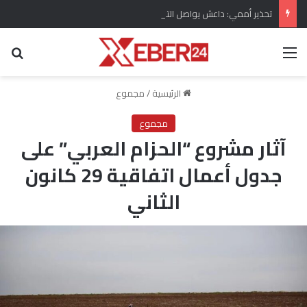
تحذير أممي: داعش يواصل التكيف في سوريا رغم تراجع قدراته المركزية
القائمة
بح
الرئيسية
/
مجموع
مجموع
آثار مشروع “الحزام العربي” على
جدول أعمال اتفاقية 29 كانون
الثاني