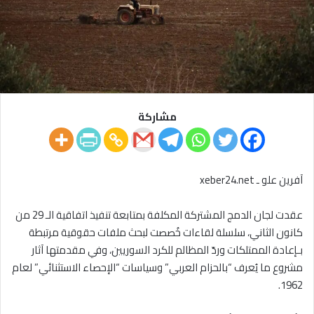
مشاركة
آفرين علو ـ xeber24.net
عقدت لجان الدمج المشتركة المكلفة بمتابعة تنفيذ اتفاقية الـ 29 من
كانون الثاني، سلسلة لقاءات خُصصت لبحث ملفات حقوقية مرتبطة
بـإعادة الممتلكات وردّ المظالم للكرد السوريين، وفي مقدمتها آثار
مشروع ما يُعرف “بالحزام العربي” وسياسات “الإحصاء الاستثنائي” لعام
1962.