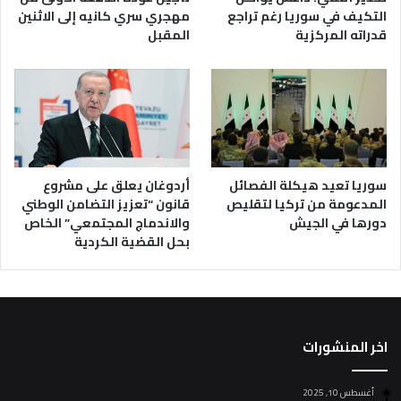
التكيف في سوريا رغم تراجع
مهجري سري كانيه إلى الاثنين
قدراته المركزية
المقبل
أردوغان يعلق على مشروع
سوريا تعيد هيكلة الفصائل
قانون “تعزيز التضامن الوطني
المدعومة من تركيا لتقليص
والاندماج المجتمعي” الخاص
دورها في الجيش
بحل القضية الكردية
اخر المنشورات
أغسطس 10, 2025