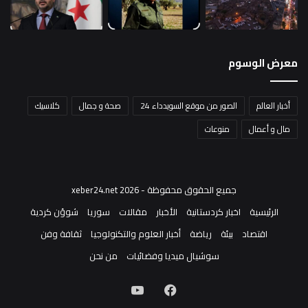
معرض الوسوم
أخبار العالم
الصور من موقع السويدداء 24
صحة و جمال
كلاسيك
مال و أعمال
منوعات
جميع الحقوق محفوظة - xeber24.net 2026
الرئيسية
اخبار كردستانية
الأخبار
مقالات
سوريا
شوؤن كردية
اقتصاد
بيئة
رياضة
أخبار العلوم والتكنولوجيا
ثقافة وفن
سوشيال ميديا وفضائيات
من نحن
فيسبوك
‫YouTube