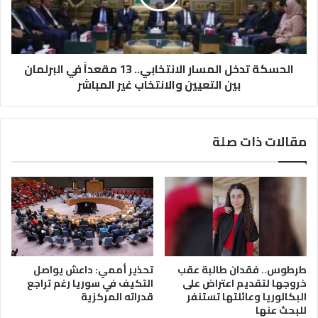
مقعداً
في
البرلمان
بين
التعيين
الحسكة تدخل المسار الانتخابي.. 13 مقعداً في البرلمان
والانتخاب
بين التعيين والانتخاب غير المباشر
غير
المباشر
مقالات ذات صلة
طرطوس.. فقدان طالبة عقب
تحذير أممي: داعش يواصل
خروجها لتقديم اعتراض على
التكيف في سوريا رغم تراجع
البكالوريا وعائلتها تستنفر
قدراته المركزية
للبحث عنها