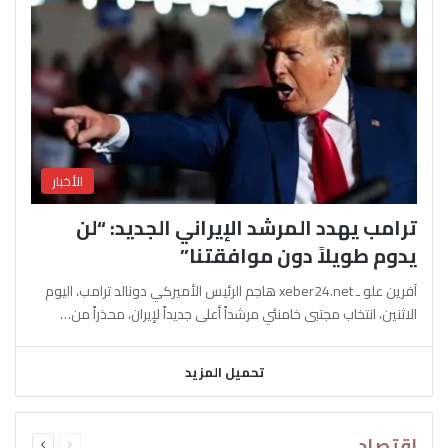
الأخبار
ترامب يهدد المرشد الإيراني الجديد: “لن
يدوم طويلاً دون موافقتنا”
آفرين علو ـ xeber24.net هاجم الرئيس الأميركي دونالد ترامب، اليوم
الاثنين، انتخاب مجتبى خامنئي مرشداً أعلى جديداً لإيران، محذراً من…
تحميل المزيد
السابقة
التالية
اقتصاد
الصفحة
الصفحة