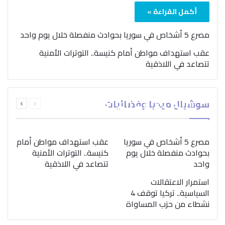
أكمل القراءة »
مصرع 5 أشخاص في سوريا بحوادث منفصلة خلال يوم واحد
عقب استهداف مواطن أمام كنيسة.. التوترات الأمنية
تتصاعد في اللاذقية
بمناسبة اليوم الدولي..
السابقة
التالية
سوشيال ميديا وفضائيات
“الصحة العالمية” تؤكد
الصفحة
الصفحة
ضرورة اتباع نهج متكامل
لمواجهة إدمان المخدرات
مصرع 5 أشخاص في سوريا
عقب استهداف مواطن أمام
بحوادث منفصلة خلال يوم
كنيسة.. التوترات الأمنية
واحد
تتصاعد في اللاذقية
استمرار الاعتقالات
السياسية.. تركيا توقف 4
نشطاء من حزب المساواة