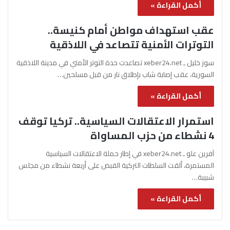
أكمل القراءة »
عقب استهداف مواطن أمام كنيسة..
التوترات الأمنية تتصاعد في اللاذقية
سوز خليل ـ xeber24.net تصاعدت حدة التوتر الأمني في مدينة اللاذقية
السورية، عقب إصابة شاب بإطلاق نار من قبل مسلحين…
أكمل القراءة »
استمرار الاعتقالات السياسية.. تركيا توقف
4 نشطاء من حزب المساواة
آفرين علو ـ xeber24.net في إطار حملة الاعتقالات السياسية
المستمرة، ألقت السلطات التركية القبض على أربعة نشطاء من مجلس
شبيبة…
أكمل القراءة »