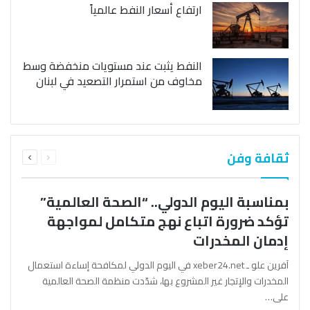
ارتفاع أسعار النفط عالمياً
النفط يثبت عند مستويات منخفضة وسط
مخاوف من استمرار التصعيد في لبنان
السابقة
التالية
ثقافة وفن
الصفحة
الصفحة
بمناسبة اليوم الدولي.. “الصحة العالمية”
تؤكد ضرورة اتباع نهج متكامل لمواجهة
إدمان المخدرات
آفرين علو ـ xeber24.net في اليوم الدولي لمكافحة إساءة استعمال
المخدرات والإتجار غير المشروع بها، شدّدت منظمة الصحة العالمية
على…