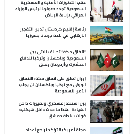
عقب التطورات الأمنية والعسكرية
السعودية تجدد دعوتها لرئيس الوزراء
العراقي بزيارة الرياض
رئاسة إقليم كردستان تدين التفجير
الارهابي في بلدة جرمانا بسوريا
“اتفاق مكة” تحالف ثلاثي بين
السعودية وباكستان وتركيا للدفاع
المشترك وأردوغان يعلق
إيران تعلق على اتفاق مكة: الاتفاق
الورقي مع تركيا وباكستان لن يجلب
الأمن للسعودية
بين استنفار عسكري وتغييرات داخل
القيادة ..هذا ما حدث داخل هيكلية
قوات سلطة دمشق
مجلة أمريكية تؤكد تراجع أعداد