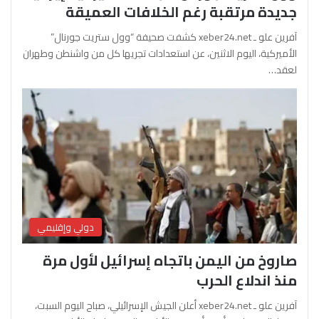
جديدة مرتقبة رغم الخلافات العميقة
آفرين علو ـ xeber24.net كشفت صحيفة “وول ستريت جورنال”
الأميركية، اليوم الاثنين، عن استعدادات تجريها كل من واشنطن وطهران
لعقد…
دولي وإقليمي
صاروخ من اليمن باتجاه إسرائيل لأول مرة
منذ اندلاع الحرب
آفرين علو ـ xeber24.net أعلن الجيش الإسرائيلي، صباح اليوم السبت،