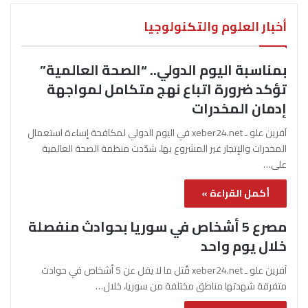
أخبار العلوم والتكنولوجيا
بمناسبة اليوم الدولي.. “الصحة العالمية”
تؤكد ضرورة اتباع نهج متكامل لمواجهة
إدمان المخدرات
آفرين علو ـ xeber24.net في اليوم الدولي لمكافحة إساءة استعمال
المخدرات والإتجار غير المشروع بها، شدّدت منظمة الصحة العالمية
على…
أكمل القراءة »
مصرع 5 أشخاص في سوريا بحوادث منفصلة
خلال يوم واحد
آفرين علو ـ xeber24.net قُتل ما لا يقل عن 5 أشخاص في حوادث
متفرقة شهدتها مناطق مختلفة من سوريا، خلال…