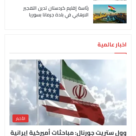
رئاسة إقليم كردستان تدين التفجير
الارهابي في بلدة جرمانا بسوريا
اخبار عالمية
الأخبار
وول ستريت جورنال: مباحثات أميركية إيرانية