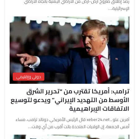
رصد إطلاق صاروخ أرض-أرض من الأراضي اليمنية باتجاه الأراضي
الإسرائيلية،…
دولي وإقليمي
ترامب: أمريكا تقترب من “تحرير الشرق
الأوسط من التهديد الإيراني” ويدعو لتوسيع
الاتفاقات الإبراهيمية
آفرين علو ـ xeber24.net قال الرئيس الأمريكي دونالد ترامب، مساء
أمس الجمعة، إن الولايات المتحدة باتت أقرب من أي وقت…