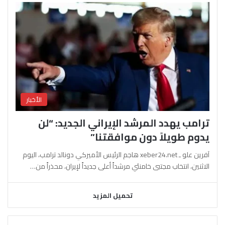
الأخبار
ترامب يهدد المرشد الإيراني الجديد: “لن
يدوم طويلاً دون موافقتنا”
آفرين علو ـ xeber24.net هاجم الرئيس الأميركي دونالد ترامب، اليوم
الاثنين، انتخاب مجتبى خامنئي مرشداً أعلى جديداً لإيران، محذراً من…
تحميل المزيد
السابقة
التالية