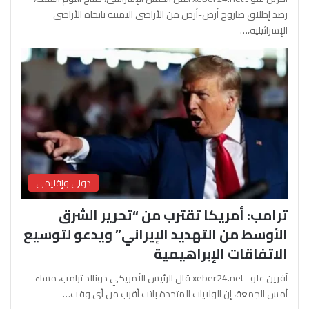
رصد إطلاق صاروخ أرض-أرض من الأراضي اليمنية باتجاه الأراضي
الإسرائيلية،…
دولي وإقليمي
ترامب: أمريكا تقترب من “تحرير الشرق
الأوسط من التهديد الإيراني” ويدعو لتوسيع
الاتفاقات الإبراهيمية
آفرين علو ـ xeber24.net قال الرئيس الأمريكي دونالد ترامب، مساء
أمس الجمعة، إن الولايات المتحدة باتت أقرب من أي وقت…