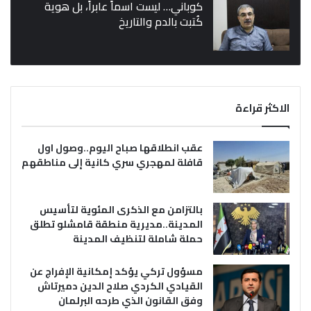
كوباني… ليست اسماً عابراً، بل هوية
كُتبت بالدم والتاريخ
الاكثر قراءة
عقب انطلاقها صباح اليوم..وصول اول
قافلة لمهجري سري كانية إلى مناطقهم
بالتزامن مع الذكرى المئوية لتأسيس
المدينة..مديرية منطقة قامشلو تطلق
حملة شاملة لتنظيف المدينة
مسؤول تركي يؤكد إمكانية الإفراج عن
القيادي الكردي صلاح الدين دميرتاش
وفق القانون الذي طرحه البرلمان