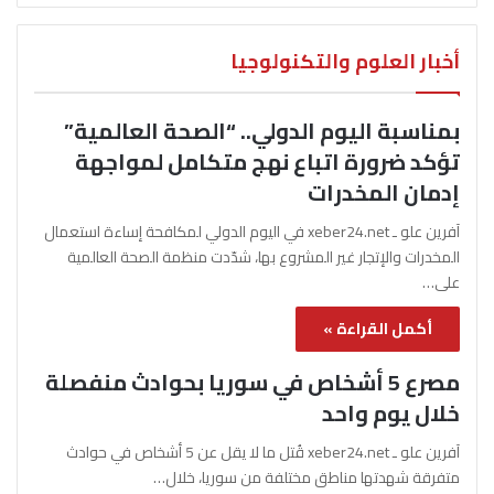
أخبار العلوم والتكنولوجيا
بمناسبة اليوم الدولي.. “الصحة العالمية”
تؤكد ضرورة اتباع نهج متكامل لمواجهة
إدمان المخدرات
آفرين علو ـ xeber24.net في اليوم الدولي لمكافحة إساءة استعمال
المخدرات والإتجار غير المشروع بها، شدّدت منظمة الصحة العالمية
على…
أكمل القراءة »
مصرع 5 أشخاص في سوريا بحوادث منفصلة
خلال يوم واحد
آفرين علو ـ xeber24.net قُتل ما لا يقل عن 5 أشخاص في حوادث
متفرقة شهدتها مناطق مختلفة من سوريا، خلال…