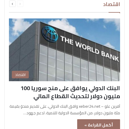
اقتصاد
الصفحة
الصفحة
اقتصاد
البنك الدولي يوافق على منح سوريا 100
مليون دولار لتحديث القطاع المالي
آفرين علو – xeber24.net وافق البنك الدولي، على تقديم منحةٍ بقيمة
مئة مليون دولار، من المؤسسة الدولية للتنمية، لدعم جهود…
أكمل القراءة »