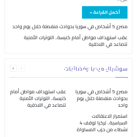
أكمل القراءة »
مصرع 5 أشخاص في سوريا بحوادث منفصلة خلال يوم واحد
عقب استهداف مواطن أمام كنيسة.. التوترات الأمنية
تتصاعد في اللاذقية
بمناسبة اليوم الدولي..
السابقة
التالية
سوشيال ميديا وفضائيات
“الصحة العالمية” تؤكد
الصفحة
الصفحة
ضرورة اتباع نهج متكامل
لمواجهة إدمان المخدرات
مصرع 5 أشخاص في سوريا
عقب استهداف مواطن أمام
بحوادث منفصلة خلال يوم
كنيسة.. التوترات الأمنية
واحد
تتصاعد في اللاذقية
استمرار الاعتقالات
السياسية.. تركيا توقف 4
نشطاء من حزب المساواة