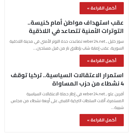
أكمل القراءة »
عقب استهداف مواطن أمام كنيسة..
التوترات الأمنية تتصاعد في اللاذقية
سوز خليل ـ xeber24.net تصاعدت حدة التوتر الأمني في مدينة اللاذقية
السورية، عقب إصابة شاب بإطلاق نار من قبل مسلحين…
أكمل القراءة »
استمرار الاعتقالات السياسية.. تركيا توقف
4 نشطاء من حزب المساواة
آفرين علو ـ xeber24.net في إطار حملة الاعتقالات السياسية
المستمرة، ألقت السلطات التركية القبض على أربعة نشطاء من مجلس
شبيبة…
أكمل القراءة »