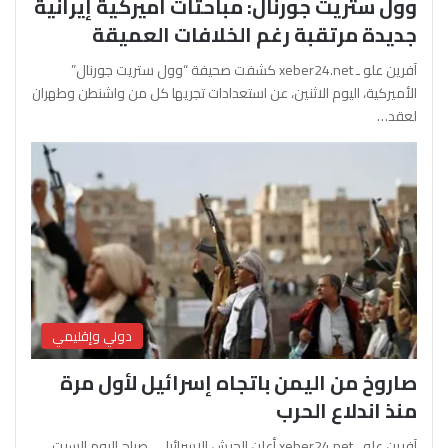
وول ستريت جورنال: مباحثات أميركية إيرانية
جديدة مرتقبة رغم الخلافات العميقة
آفرين علو ـ xeber24.net كشفت صحيفة “وول ستريت جورنال”
الأميركية، اليوم الاثنين، عن استعدادات تجريها كل من واشنطن وطهران
لعقد…
دولي وإقليمي
صاروخ من اليمن باتجاه إسرائيل لأول مرة
منذ اندلاع الحرب
آفرين علو ـ xeber24.net أعلن الجيش الإسرائيلي، صباح اليوم السبت،