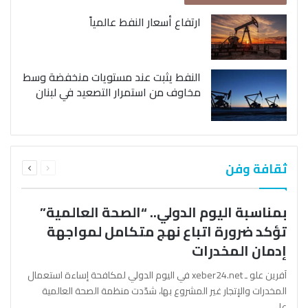
ارتفاع أسعار النفط عالمياً
النفط يثبت عند مستويات منخفضة وسط
مخاوف من استمرار التصعيد في لبنان
السابقة
التالية
ثقافة وفن
الصفحة
الصفحة
بمناسبة اليوم الدولي.. “الصحة العالمية”
تؤكد ضرورة اتباع نهج متكامل لمواجهة
إدمان المخدرات
آفرين علو ـ xeber24.net في اليوم الدولي لمكافحة إساءة استعمال
المخدرات والإتجار غير المشروع بها، شدّدت منظمة الصحة العالمية
على…