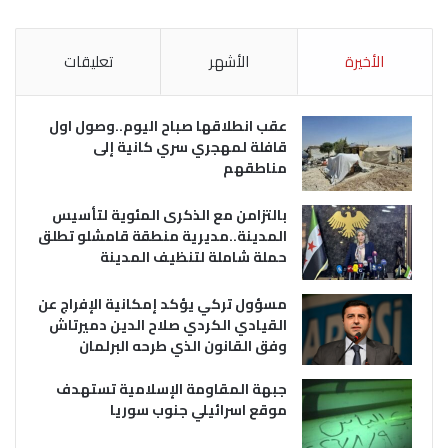
الأخيرة
الأشهر
تعليقات
عقب انطلاقها صباح اليوم..وصول اول
قافلة لمهجري سري كانية إلى
مناطقهم
بالتزامن مع الذكرى المئوية لتأسيس
المدينة..مديرية منطقة قامشلو تطلق
حملة شاملة لتنظيف المدينة
مسؤول تركي يؤكد إمكانية الإفراج عن
القيادي الكردي صلاح الدين دميرتاش
وفق القانون الذي طرحه البرلمان
جبهة المقاومة الإسلامية تستهدف
موقع اسرائيلي جنوب سوريا