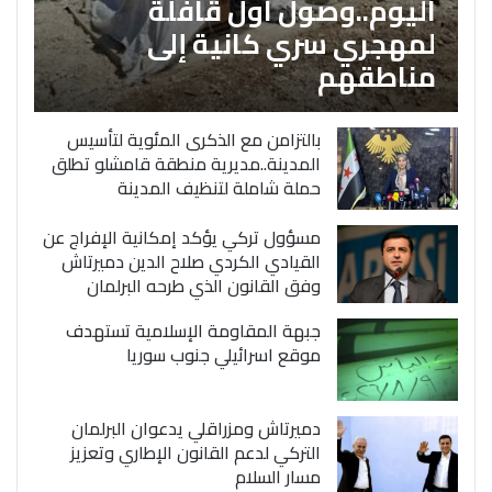
اليوم..وصول اول قافلة
لمهجري سري كانية إلى
مناطقهم
بالتزامن مع الذكرى المئوية لتأسيس
المدينة..مديرية منطقة قامشلو تطلق
حملة شاملة لتنظيف المدينة
مسؤول تركي يؤكد إمكانية الإفراج عن
القيادي الكردي صلاح الدين دميرتاش
وفق القانون الذي طرحه البرلمان
جبهة المقاومة الإسلامية تستهدف
موقع اسرائيلي جنوب سوريا
دميرتاش ومزراقلي يدعوان البرلمان
التركي لدعم القانون الإطاري وتعزيز
مسار السلام