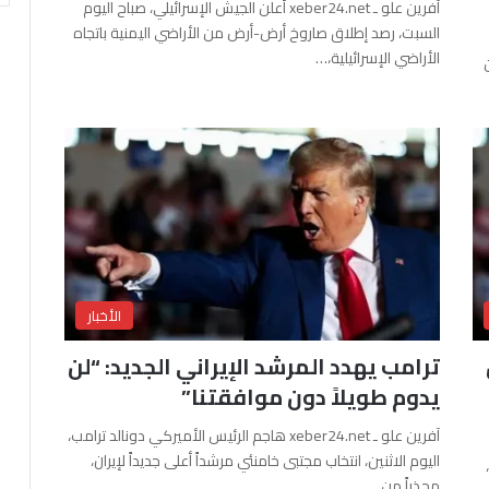
آفرين علو ـ xeber24.net أعلن الجيش الإسرائيلي، صباح اليوم
السبت، رصد إطلاق صاروخ أرض-أرض من الأراضي اليمنية باتجاه
الأراضي الإسرائيلية،…
الأخبار
ترامب يهدد المرشد الإيراني الجديد: “لن
يدوم طويلاً دون موافقتنا”
آفرين علو ـ xeber24.net هاجم الرئيس الأميركي دونالد ترامب،
اليوم الاثنين، انتخاب مجتبى خامنئي مرشداً أعلى جديداً لإيران،
محذراً من…