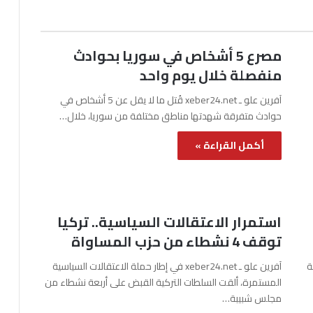
مصرع 5 أشخاص في سوريا بحوادث
منفصلة خلال يوم واحد
آفرين علو ـ xeber24.net قُتل ما لا يقل عن 5 أشخاص في
حوادث متفرقة شهدتها مناطق مختلفة من سوريا، خلال…
أكمل القراءة »
استمرار الاعتقالات السياسية.. تركيا
توقف 4 نشطاء من حزب المساواة
نة
آفرين علو ـ xeber24.net في إطار حملة الاعتقالات السياسية
المستمرة، ألقت السلطات التركية القبض على أربعة نشطاء من
مجلس شبيبة…