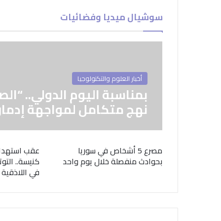
سوشيال ميديا وفضائيات
أخبار العلوم والتكنولوجيا
بمناسبة اليوم الدولي.. “الص
نهج متكامل لمواجهة إدمان
مصرع 5 أشخاص في سوريا
عقب استهدا
بحوادث منفصلة خلال يوم واحد
كنيسة.. التوت
في اللاذقية