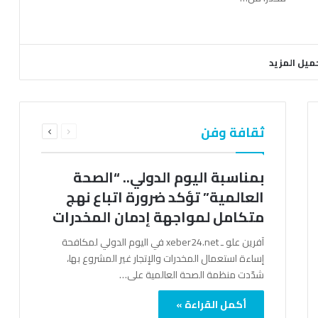
ميل المزيد
السابقة
التالية
ثقافة وفن
الصفحة
الصفحة
بمناسبة اليوم الدولي.. “الصحة
العالمية” تؤكد ضرورة اتباع نهج
متكامل لمواجهة إدمان المخدرات
آفرين علو ـ xeber24.net في اليوم الدولي لمكافحة
إساءة استعمال المخدرات والإتجار غير المشروع بها،
شدّدت منظمة الصحة العالمية على…
أكمل القراءة »