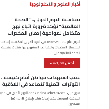
أخبار العلوم والتكنولوجيا
بمناسبة اليوم الدولي.. “الصحة
العالمية” تؤكد ضرورة اتباع نهج
متكامل لمواجهة إدمان المخدرات
آفرين علو ـ xeber24.net في اليوم الدولي لمكافحة إساءة
استعمال المخدرات والإتجار غير المشروع بها، شدّدت منظمة
الصحة العالمية على…
أكمل القراءة »
عقب استهداف مواطن أمام كنيسة..
التوترات الأمنية تتصاعد في اللاذقية
سوز خليل ـ xeber24.net تصاعدت حدة التوتر الأمني في مدي
اللاذقية السورية، عقب إصابة شاب بإطلاق نار من قبل
مسلحين…