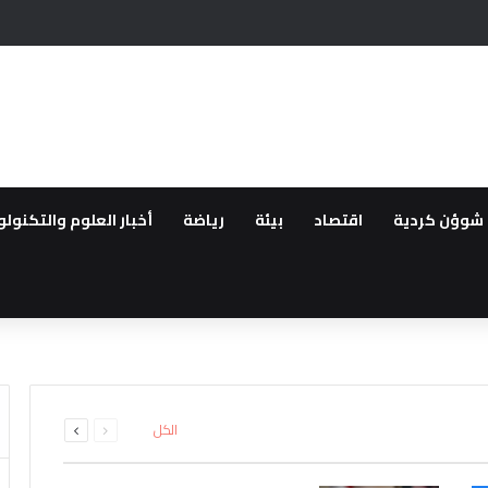
 أمام مرشح المعارضة التركية
شوؤن كردية
اقتصاد
بيئة
رياضة
أخبار العلوم والتكنولو
انية تركيا تقيد حركة السفن بالبح
فاتي حمص وبانياس بسبب الخدم
انتقالية وإصابة اثنين آخرين باس
السابقة
التالية
الكل
الصفحة
الصفحة