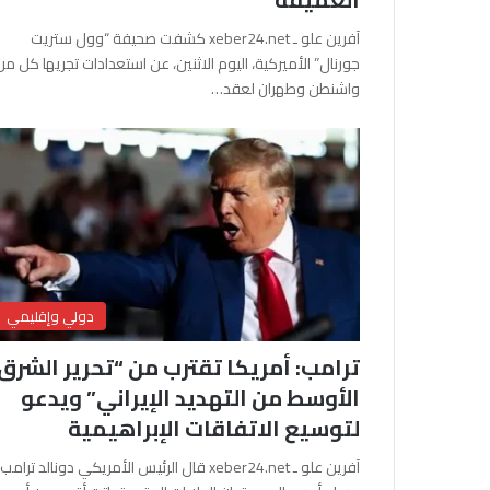
آفرين علو ـ xeber24.net كشفت صحيفة “وول ستريت
جورنال” الأميركية، اليوم الاثنين، عن استعدادات تجريها كل من
واشنطن وطهران لعقد…
دولي وإقليمي
ترامب: أمريكا تقترب من “تحرير الشرق
الأوسط من التهديد الإيراني” ويدعو
لتوسيع الاتفاقات الإبراهيمية
آفرين علو ـ xeber24.net قال الرئيس الأمريكي دونالد ترامب،