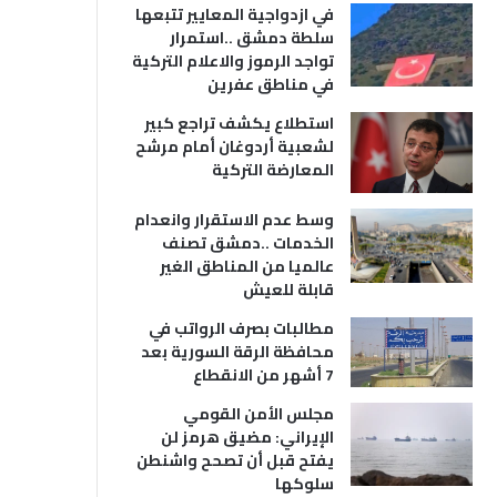
في ازدواجية المعايير تتبعها
سلطة دمشق ..استمرار
تواجد الرموز والاعلام التركية
في مناطق عفرين
استطلاع يكشف تراجع كبير
لشعبية أردوغان أمام مرشح
المعارضة التركية
وسط عدم الاستقرار وانعدام
الخدمات ..دمشق تصنف
عالميا من المناطق الغير
قابلة للعيش
مطالبات بصرف الرواتب في
محافظة الرقة السورية بعد
7 أشهر من الانقطاع
مجلس الأمن القومي
الإيراني: مضيق هرمز لن
يفتح قبل أن تصحح واشنطن
سلوكها