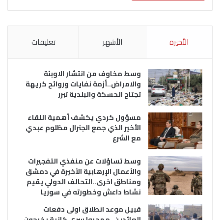
الأخيرة
الأشهر
تعليقات
وسط مخاوف من انتشار الاوبئة
والامراض..أزمة نفايات وروائح كريهة
تجتاح الحسكة والبلدية تبرر
مسؤول كردي يكشف أهمية اللقاء
الأخير الذي جمع الجنرال مظلوم عبدي
مع الشرع
وسط تساؤلات عن منفذي التفجيرات
والأعمال الإرهابية الأخيرة في دمشق
ومناطق اخرى..التحالف الدولي يقيم
نشاط داعش وخطورته في سوريا
قبيل موعد انطلاق اولى دفعات
العائدين..مهجروا سري كانية يخرجون