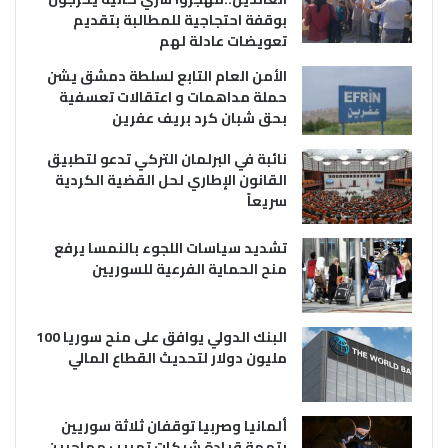
بوقفة احتجاجية للمطالبة بتقديم
تعويضات عادلة لهم
الأمن العام التابع لسلطة دمشق يشن
حملة مداهمات و اعتقالات تعسفية
بحق شبان كرد بريف عفرين
نائبة في البرلمان التركي تدعو لتطبيق
القانون الإطاري لحل القضية الكردية
سريعاً
تشديد سياسات اللجوء بالنمسا يرفع
منح الحماية الفرعية للسوريين
البنك الدولي يوافق على منح سوريا 100
مليون دولار لتحديث القطاع المالي
ألمانيا وصربيا توقفان ثلاثة سوريين
بتهمة قيادة شبكات تهريب مهاجرين