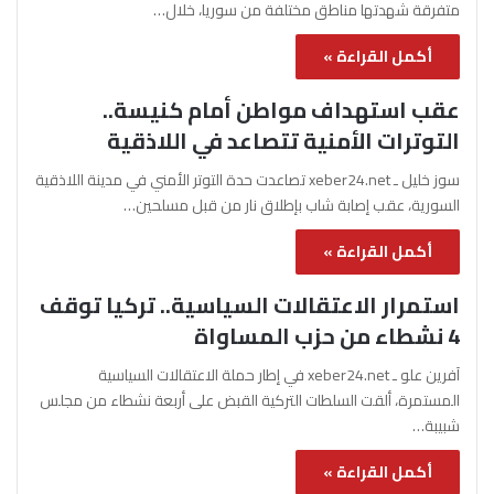
متفرقة شهدتها مناطق مختلفة من سوريا، خلال…
أكمل القراءة »
عقب استهداف مواطن أمام كنيسة..
التوترات الأمنية تتصاعد في اللاذقية
سوز خليل ـ xeber24.net تصاعدت حدة التوتر الأمني في مدينة اللاذقية
السورية، عقب إصابة شاب بإطلاق نار من قبل مسلحين…
أكمل القراءة »
استمرار الاعتقالات السياسية.. تركيا توقف
4 نشطاء من حزب المساواة
آفرين علو ـ xeber24.net في إطار حملة الاعتقالات السياسية
المستمرة، ألقت السلطات التركية القبض على أربعة نشطاء من مجلس
شبيبة…
أكمل القراءة »