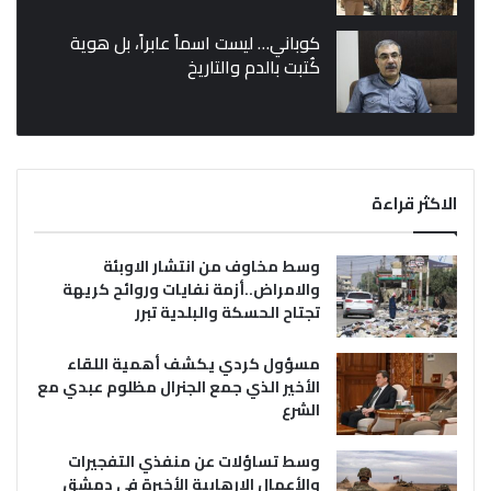
كوباني… ليست اسماً عابراً، بل هوية
كُتبت بالدم والتاريخ
الاكثر قراءة
وسط مخاوف من انتشار الاوبئة
والامراض..أزمة نفايات وروائح كريهة
تجتاح الحسكة والبلدية تبرر
مسؤول كردي يكشف أهمية اللقاء
الأخير الذي جمع الجنرال مظلوم عبدي مع
الشرع
وسط تساؤلات عن منفذي التفجيرات
والأعمال الإرهابية الأخيرة في دمشق