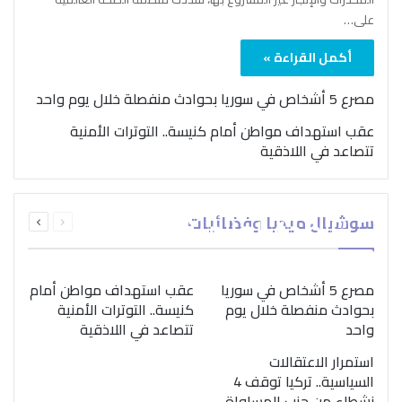
على…
أكمل القراءة »
مصرع 5 أشخاص في سوريا بحوادث منفصلة خلال يوم واحد
عقب استهداف مواطن أمام كنيسة.. التوترات الأمنية
تتصاعد في اللاذقية
بمناسبة اليوم الدولي..
السابقة
التالية
سوشيال ميديا وفضائيات
“الصحة العالمية” تؤكد
الصفحة
الصفحة
ضرورة اتباع نهج متكامل
لمواجهة إدمان المخدرات
مصرع 5 أشخاص في سوريا
عقب استهداف مواطن أمام
بحوادث منفصلة خلال يوم
كنيسة.. التوترات الأمنية
واحد
تتصاعد في اللاذقية
استمرار الاعتقالات
السياسية.. تركيا توقف 4
نشطاء من حزب المساواة