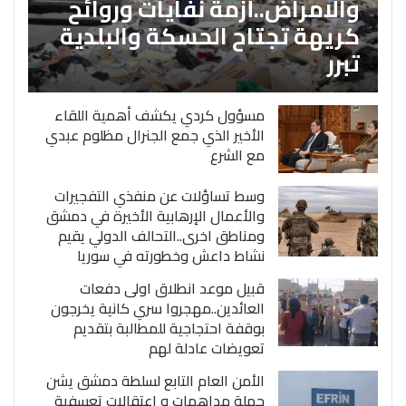
والامراض..أزمة نفايات وروائح
كريهة تجتاح الحسكة والبلدية
تبرر
مسؤول كردي يكشف أهمية اللقاء
الأخير الذي جمع الجنرال مظلوم عبدي
مع الشرع
وسط تساؤلات عن منفذي التفجيرات
والأعمال الإرهابية الأخيرة في دمشق
ومناطق اخرى..التحالف الدولي يقيم
نشاط داعش وخطورته في سوريا
قبيل موعد انطلاق اولى دفعات
العائدين..مهجروا سري كانية يخرجون
بوقفة احتجاجية للمطالبة بتقديم
تعويضات عادلة لهم
الأمن العام التابع لسلطة دمشق يشن
حملة مداهمات و اعتقالات تعسفية