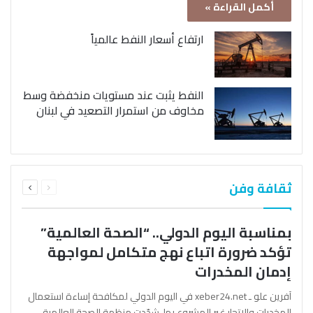
أكمل القراءة »
ارتفاع أسعار النفط عالمياً
النفط يثبت عند مستويات منخفضة وسط
مخاوف من استمرار التصعيد في لبنان
السابقة
التالية
ثقافة وفن
الصفحة
الصفحة
بمناسبة اليوم الدولي.. “الصحة العالمية”
تؤكد ضرورة اتباع نهج متكامل لمواجهة
إدمان المخدرات
آفرين علو ـ xeber24.net في اليوم الدولي لمكافحة إساءة استعمال
المخدرات والإتجار غير المشروع بها، شدّدت منظمة الصحة العالمية