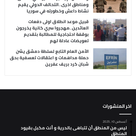
ومناطق اخرى..التحالف الدولي يقيم
نشاط داعش وخطورته في سوريا
قبيل موعد انطلاق اولى دفعات
العائدين..مهجروا سري كانية يخرجون
بوقفة احتجاجية للمطالبة بتقديم
تعويضات عادلة لهم
الأمن العام التابع لسلطة دمشق يشن
حملة مداهمات و اعتقالات تعسفية بحق
شبان كرد بريف عفرين
اخر المنشورات
أغسطس 10, 2025
ليس من المنطق أن تتباهى بالحرية و أنت مكبل بقيود
المنطق