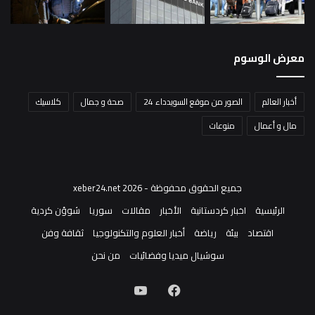
معرض الوسوم
أخبار العالم
الصور من موقع السويدداء 24
صحة و جمال
كلاسيك
مال و أعمال
منوعات
جميع الحقوق محفوظة - xeber24.net 2026
الرئيسية
اخبار كردستانية
الأخبار
مقالات
سوريا
شوؤن كردية
اقتصاد
بيئة
رياضة
أخبار العلوم والتكنولوجيا
ثقافة وفن
سوشيال ميديا وفضائيات
من نحن
فيسبوك
‫YouTube