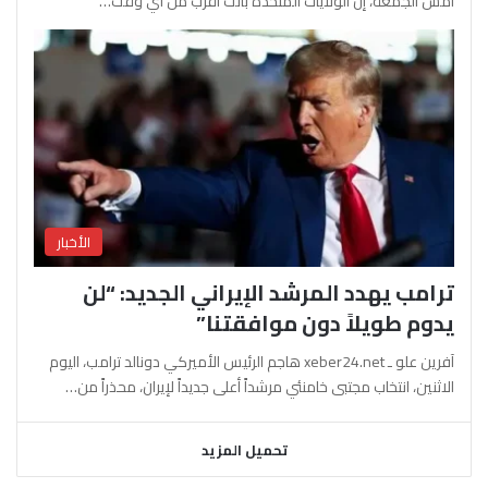
أمس الجمعة، إن الولايات المتحدة باتت أقرب من أي وقت…
الأخبار
ترامب يهدد المرشد الإيراني الجديد: “لن
يدوم طويلاً دون موافقتنا”
آفرين علو ـ xeber24.net هاجم الرئيس الأميركي دونالد ترامب، اليوم
الاثنين، انتخاب مجتبى خامنئي مرشداً أعلى جديداً لإيران، محذراً من…
تحميل المزيد