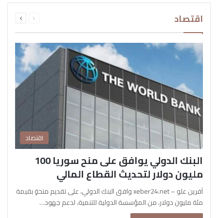
السابقة
التالية
اقتصاد
الصفحة
الصفحة
اقتصاد
البنك الدولي يوافق على منح سوريا 100
مليون دولار لتحديث القطاع المالي
آفرين علو – xeber24.net وافق البنك الدولي، على تقديم منحةٍ بقيمة
مئة مليون دولار، من المؤسسة الدولية للتنمية، لدعم جهود…