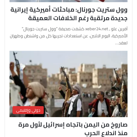
وول ستريت جورنال: مباحثات أميركية إيرانية
جديدة مرتقبة رغم الخلافات العميقة
آفرين علو ـ xeber24.net كشفت صحيفة “وول ستريت جورنال”
الأميركية، اليوم الاثنين، عن استعدادات تجريها كل من واشنطن وطهران
لعقد…
دولي وإقليمي
صاروخ من اليمن باتجاه إسرائيل لأول مرة
منذ اندلاع الحرب