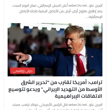
آفرين علو ـ xeber24.net أعلن الجيش الإسرائيلي، صباح اليوم السبت،
رصد إطلاق صاروخ أرض-أرض من الأراضي اليمنية باتجاه الأراضي
الإسرائيلية،…
دولي وإقليمي
ترامب: أمريكا تقترب من “تحرير الشرق
الأوسط من التهديد الإيراني” ويدعو لتوسيع
الاتفاقات الإبراهيمية
آفرين علو ـ xeber24.net قال الرئيس الأمريكي دونالد ترامب، مساء