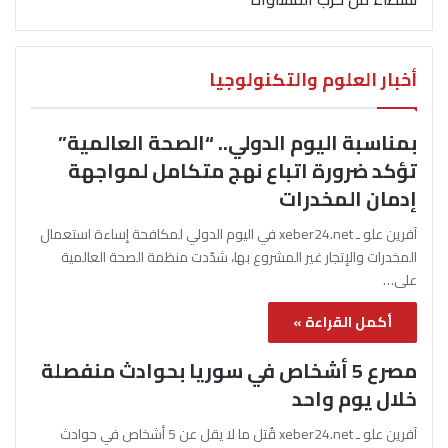
أخبار العلوم والتكنولوجيا
بمناسبة اليوم الدولي.. “الصحة العالمية”
تؤكد ضرورة اتباع نهج متكامل لمواجهة
إدمان المخدرات
آفرين علو ـ xeber24.net في اليوم الدولي لمكافحة إساءة استعمال
المخدرات والإتجار غير المشروع بها، شدّدت منظمة الصحة العالمية
على…
أكمل القراءة »
مصرع 5 أشخاص في سوريا بحوادث منفصلة
خلال يوم واحد
آفرين علو ـ xeber24.net قُتل ما لا يقل عن 5 أشخاص في حوادث