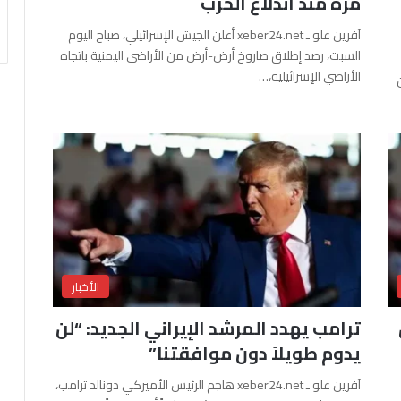
مرة منذ اندلاع الحرب
آفرين علو ـ xeber24.net أعلن الجيش الإسرائيلي، صباح اليوم
السبت، رصد إطلاق صاروخ أرض-أرض من الأراضي اليمنية باتجاه
الأراضي الإسرائيلية،…
الأخبار
ترامب يهدد المرشد الإيراني الجديد: “لن
يدوم طويلاً دون موافقتنا”
آفرين علو ـ xeber24.net هاجم الرئيس الأميركي دونالد ترامب،