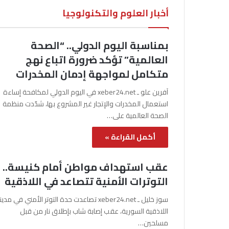
أخبار العلوم والتكنولوجيا
بمناسبة اليوم الدولي.. “الصحة
العالمية” تؤكد ضرورة اتباع نهج
متكامل لمواجهة إدمان المخدرات
آفرين علو ـ xeber24.net في اليوم الدولي لمكافحة إساءة
استعمال المخدرات والإتجار غير المشروع بها، شدّدت منظمة
الصحة العالمية على…
أكمل القراءة »
عقب استهداف مواطن أمام كنيسة..
التوترات الأمنية تتصاعد في اللاذقية
سوز خليل ـ xeber24.net تصاعدت حدة التوتر الأمني في مدي
اللاذقية السورية، عقب إصابة شاب بإطلاق نار من قبل
مسلحين…