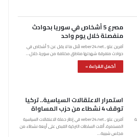
مصرع 5 أشخاص في سوريا بحوادث
منفصلة خلال يوم واحد
آفرين علو ـ xeber24.net قُتل ما لا يقل عن 5 أشخاص في
حوادث متفرقة شهدتها مناطق مختلفة من سوريا، خلال…
أكمل القراءة »
استمرار الاعتقالات السياسية.. تركيا
توقف 4 نشطاء من حزب المساواة
نة
آفرين علو ـ xeber24.net في إطار حملة الاعتقالات السياسية
المستمرة، ألقت السلطات التركية القبض على أربعة نشطاء من
مجلس شبيبة…