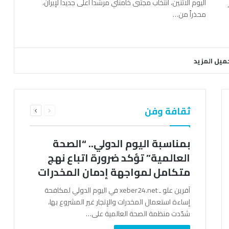
اليوم الاثنين، انتخاب مجتبى خامنئي مرشداً أعلى جديداً لإيران،
محذراً من…
ميل المزيد
السابقة
التالية
ثقافة وفن
الصفحة
الصفحة
بمناسبة اليوم الدولي.. “الصحة
العالمية” تؤكد ضرورة اتباع نهج
متكامل لمواجهة إدمان المخدرات
آفرين علو ـ xeber24.net في اليوم الدولي لمكافحة
إساءة استعمال المخدرات والإتجار غير المشروع بها،
شدّدت منظمة الصحة العالمية على…