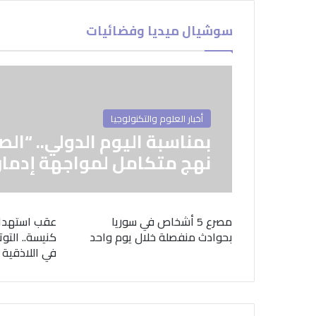
سوشيال ميديا وفضائيات
أخبار العلوم والتكنولوجيا
بمناسبة اليوم الدولي.. “الص
نهج متكامل لمواجهة إدمان
مصرع 5 أشخاص في سوريا
عقب استهدا
بحوادث منفصلة خلال يوم واحد
كنيسة.. التوت
في اللاذقية