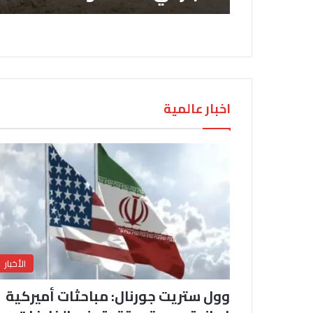
اخبار عالمية
الأخبار
وول ستريت جورنال: مباحثات أميركية