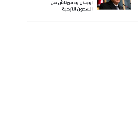
اوجلان ودميرتاش من
السجون التركية