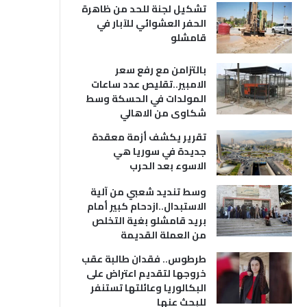
تشكيل لجنة للحد من ظاهرة
الحفر العشوائي للآبار في
قامشلو
بالتزامن مع رفع سعر
الامبير..تقليص عدد ساعات
المولدات في الحسكة وسط
شكاوى من الاهالي
تقرير يكشف أزمة معقدة
جديدة في سوريا هي
الاسوء بعد الحرب
وسط تنديد شعبي من آلية
الاستبدال..ازدحام كبير أمام
بريد قامشلو بغية التخلص
من العملة القديمة
طرطوس.. فقدان طالبة عقب
خروجها لتقديم اعتراض على
البكالوريا وعائلتها تستنفر
للبحث عنها