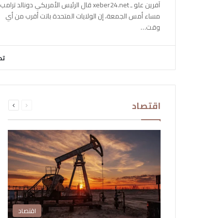
آفرين علو ـ xeber24.net قال الرئيس الأمريكي دونالد ترامب،
مساء أمس الجمعة، إن الولايات المتحدة باتت أقرب من أي
وقت…
تح
السابقة
التالية
اقتصاد
الصفحة
الصفحة
اقتصاد