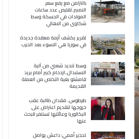
بالتزامن مع رفع سعر
الامبير..تقليص عدد ساعات
المولدات في الحسكة وسط
شكاوى من الاهالي
تقرير يكشف أزمة معقدة جديدة
في سوريا هي الاسوء بعد الحرب
وسط تنديد شعبي من آلية
الاستبدال..ازدحام كبير أمام بريد
قامشلو بغية التخلص من العملة
القديمة
طرطوس.. فقدان طالبة عقب
خروجها لتقديم اعتراض على
البكالوريا وعائلتها تستنفر للبحث
عنها
تحذير أممي: داعش يواصل