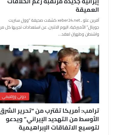
إيرانية جديدة مرتقبة رغم الخلافات
العميقة
آفرين علو ـ xeber24.net كشفت صحيفة “وول ستريت
جورنال” الأميركية، اليوم الاثنين، عن استعدادات تجريها كل من
واشنطن وطهران لعقد…
دولي وإقليمي
ترامب: أمريكا تقترب من “تحرير الشرق
الأوسط من التهديد الإيراني” ويدعو
لتوسيع الاتفاقات الإبراهيمية