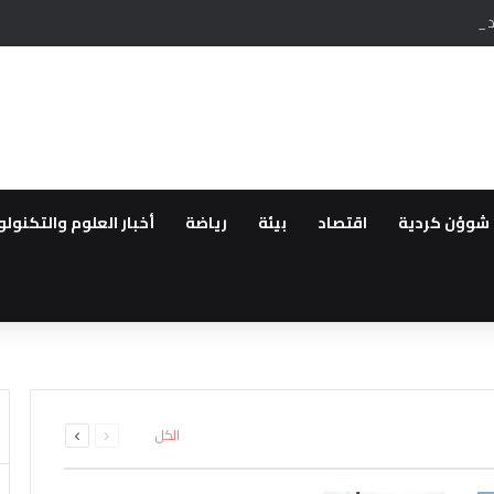
ص عدد ساعات المولدات في الحسكة وسط شكاوى من الاهالي
شوؤن كردية
اقتصاد
بيئة
رياضة
أخبار العلوم والتكنولو
قانون “تعزيز التضامن الوطني وا
اق سراح الزعيمين الكرديين اوجل
ة
ى من مهجري سري كانيه إلى الاثني
التكيف في سوريا رغم تراجع قدرا
ئل المدعومة من تركيا لتقليص دو
السابقة
التالية
الكل
الصفحة
الصفحة