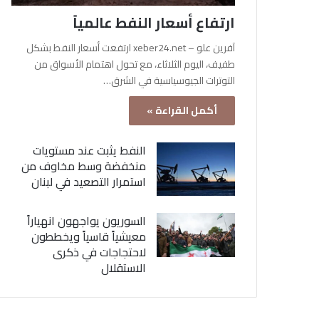
ارتفاع أسعار النفط عالمياً
آفرين علو – xeber24.net ارتفعت أسعار النفط بشكل
طفيف، اليوم الثلاثاء، مع تحول اهتمام الأسواق من
التوترات الجيوسياسية في الشرق…
أكمل القراءة »
النفط يثبت عند مستويات
منخفضة وسط مخاوف من
استمرار التصعيد في لبنان
السوريون يواجهون انهياراً
معيشياً قاسياً ويخططون
لاحتجاجات في ذكرى
الاستقلال