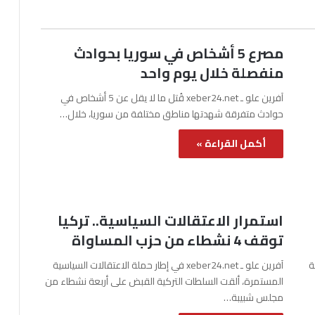
مصرع 5 أشخاص في سوريا بحوادث
منفصلة خلال يوم واحد
آفرين علو ـ xeber24.net قُتل ما لا يقل عن 5 أشخاص في
حوادث متفرقة شهدتها مناطق مختلفة من سوريا، خلال…
أكمل القراءة »
استمرار الاعتقالات السياسية.. تركيا
توقف 4 نشطاء من حزب المساواة
نة
آفرين علو ـ xeber24.net في إطار حملة الاعتقالات السياسية
المستمرة، ألقت السلطات التركية القبض على أربعة نشطاء من
مجلس شبيبة…