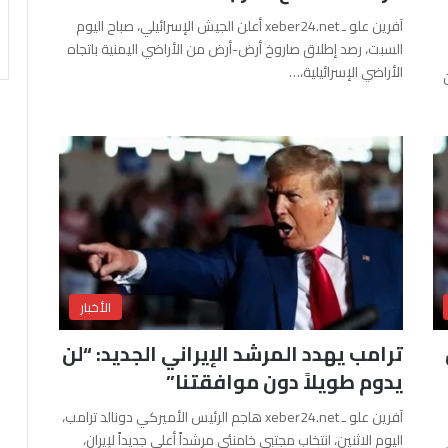
آفرين علو ـ xeber24.net أعلن الجيش الإسرائيلي، صباح اليوم
السبت، رصد إطلاق صاروخ أرض-أرض من الأراضي اليمنية باتجاه
الأراضي الإسرائيلية،…
الأخبار
ترامب يهدد المرشد الإيراني الجديد: “لن
يدوم طويلاً دون موافقتنا”
آفرين علو ـ xeber24.net هاجم الرئيس الأميركي دونالد ترامب،
اليوم الاثنين، انتخاب مجتبى خامنئي مرشداً أعلى جديداً لإيران،