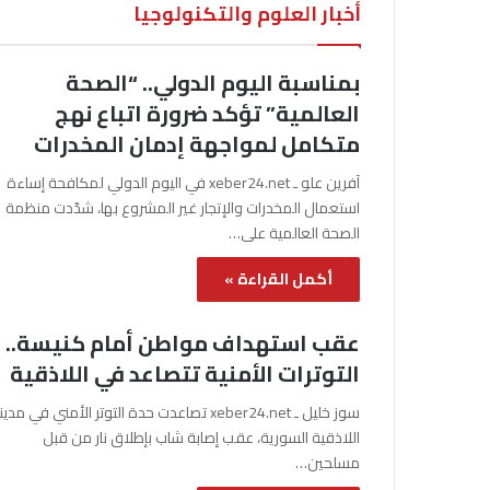
أخبار العلوم والتكنولوجيا
بمناسبة اليوم الدولي.. “الصحة
العالمية” تؤكد ضرورة اتباع نهج
متكامل لمواجهة إدمان المخدرات
آفرين علو ـ xeber24.net في اليوم الدولي لمكافحة إساءة
استعمال المخدرات والإتجار غير المشروع بها، شدّدت منظمة
الصحة العالمية على…
أكمل القراءة »
عقب استهداف مواطن أمام كنيسة..
التوترات الأمنية تتصاعد في اللاذقية
سوز خليل ـ xeber24.net تصاعدت حدة التوتر الأمني في مدي
اللاذقية السورية، عقب إصابة شاب بإطلاق نار من قبل
مسلحين…