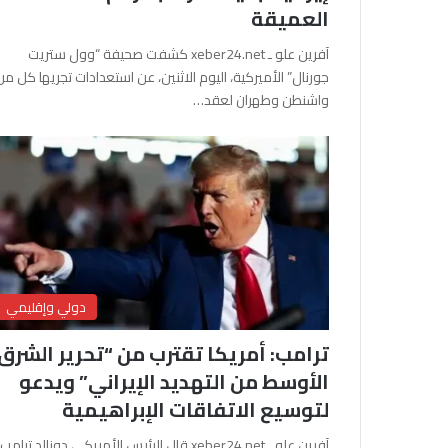
العميقة
آفرين علو ـ xeber24.net كشفت صحيفة “وول ستريت
جورنال” الأميركية، اليوم الاثنين، عن استعدادات تجريها كل من
واشنطن وطهران لعقد…
دولي وإقليمي
ترامب: أمريكا تقترب من “تحرير الشرق
الأوسط من التهديد الإيراني” ويدعو
لتوسيع الاتفاقات الإبراهيمية
آفرين علو ـ xeber24.net قال الرئيس الأمريكي دونالد ترامب،