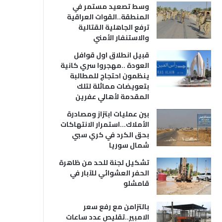
وسط تصعيد مستمر في
المنطقة..القوات العراقية
ترفع الجاهلية القتالية
والاستنفار الأمني
قبيل انطلاق اول قوافل
العودة ..مهجروا سري كانية
ينظمون احتجاج للمطالبة
بتعويضات مماثلة لتلك
المقدمة لأهالي عفرين
بين عمليات ابتزاز ومصادرة
الأملاك…استمرار الانتهاكات
بحق الكرد في كري سبي
شمال سوريا
تشكيل لجنة للحد من ظاهرة
الحفر العشوائي للآبار في
قامشلو
بالتزامن مع رفع سعر
الامبير..تقليص عدد ساعات