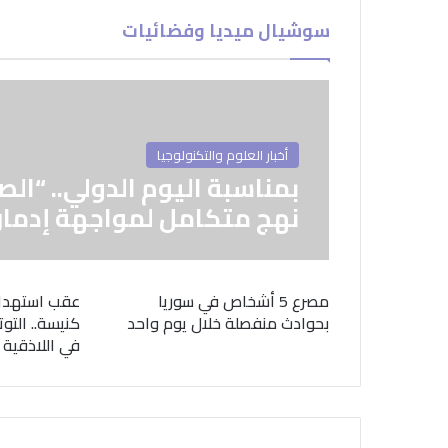
سوشيال ميديا وفضائيات
أخبار العلوم والتكنولوجيا
بمناسبة اليوم الدولي.. “الص
نهج متكامل لمواجهة إدمان
مصرع 5 أشخاص في سوريا
عقب استهدا
بحوادث منفصلة خلال يوم واحد
كنيسة.. التوت
في اللاذقية