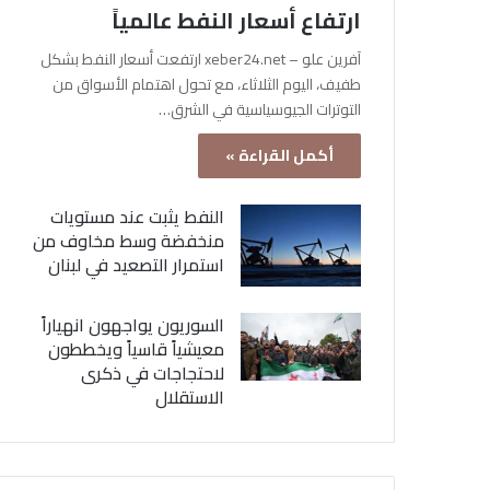
ارتفاع أسعار النفط عالمياً
آفرين علو – xeber24.net ارتفعت أسعار النفط بشكل
طفيف، اليوم الثلاثاء، مع تحول اهتمام الأسواق من
التوترات الجيوسياسية في الشرق…
أكمل القراءة »
النفط يثبت عند مستويات
منخفضة وسط مخاوف من
استمرار التصعيد في لبنان
السوريون يواجهون انهياراً
معيشياً قاسياً ويخططون
لاحتجاجات في ذكرى
الاستقلال