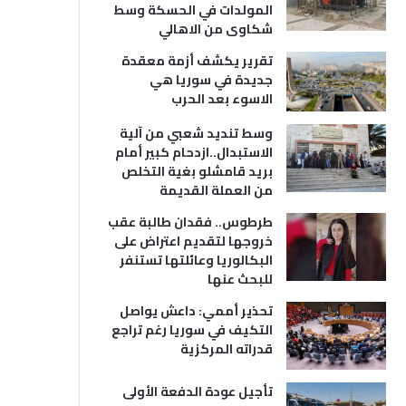
المولدات في الحسكة وسط
شكاوى من الاهالي
تقرير يكشف أزمة معقدة
جديدة في سوريا هي
الاسوء بعد الحرب
وسط تنديد شعبي من آلية
الاستبدال..ازدحام كبير أمام
بريد قامشلو بغية التخلص
من العملة القديمة
طرطوس.. فقدان طالبة عقب
خروجها لتقديم اعتراض على
البكالوريا وعائلتها تستنفر
للبحث عنها
تحذير أممي: داعش يواصل
التكيف في سوريا رغم تراجع
قدراته المركزية
تأجيل عودة الدفعة الأولى