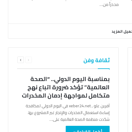
محذراً من…
ميل المزيد
السابقة
التالية
ثقافة وفن
الصفحة
الصفحة
بمناسبة اليوم الدولي.. “الصحة
العالمية” تؤكد ضرورة اتباع نهج
متكامل لمواجهة إدمان المخدرات
آفرين علو ـ xeber24.net في اليوم الدولي لمكافحة
إساءة استعمال المخدرات والإتجار غير المشروع بها،
شدّدت منظمة الصحة العالمية على…
أكمل القراءة »