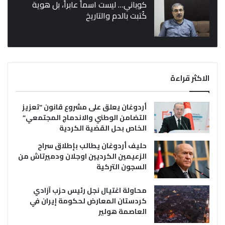
كوباني… ليست اسماً عابراً، بل هوية
كُتبت بالدم والتاريخ
الاكثر قراءة
أردوغان يعلق على مشروع قانون “تعزيز
التضامن الوطني والاندماج المجتمعي”
الخاص بحل القضية الكردية
حليف أردوغان يطالب بإطلاق سراح
الزعيمين الكرديين اوجلان ودميرتاش من
السجون التركية
محاولة اغتيال نجل رئيس حزب آزادي
كردستان المعارض لحكومة إيران في
العاصمة هولير