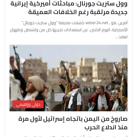
وول ستريت جورنال: مباحثات أميركية إيرانية
جديدة مرتقبة رغم الخلافات العميقة
آفرين علو ـ xeber24.net كشفت صحيفة “وول ستريت جورنال”
الأميركية، اليوم الاثنين، عن استعدادات تجريها كل من واشنطن وطهران
لعقد…
دولي وإقليمي
صاروخ من اليمن باتجاه إسرائيل لأول مرة
منذ اندلاع الحرب