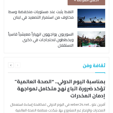
أكمل القراءة »
النفط يثبت عند مستويات منخفضة وسط
مخاوف من استمرار التصعيد في لبنان
السوريون يواجهون انهياراً معيشياً قاسياً
ويخططون لاحتجاجات في ذكرى
الاستقلال
السابقة
التالية
ثقافة وفن
الصفحة
الصفحة
بمناسبة اليوم الدولي.. “الصحة العالمية”
تؤكد ضرورة اتباع نهج متكامل لمواجهة
إدمان المخدرات
آفرين علو ـ xeber24.net في اليوم الدولي لمكافحة إساءة استعمال
المخدرات والإتجار غير المشروع بها، شدّدت منظمة الصحة العالمية