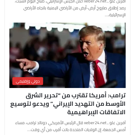
آفرين علو ـ xeber24.net أعلن الجيش الإسرائيلي، صباح اليوم السبت،
رصد إطلاق صاروخ أرض-أرض من الأراضي اليمنية باتجاه الأراضي
الإسرائيلية،…
دولي وإقليمي
ترامب: أمريكا تقترب من “تحرير الشرق
الأوسط من التهديد الإيراني” ويدعو لتوسيع
الاتفاقات الإبراهيمية
آفرين علو ـ xeber24.net قال الرئيس الأمريكي دونالد ترامب، مساء
أمس الجمعة، إن الولايات المتحدة باتت أقرب من أي وقت…