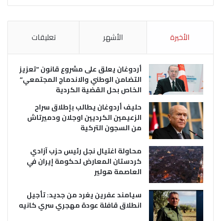
الأخيرة
الأشهر
تعليقات
أردوغان يعلق على مشروع قانون “تعزيز
التضامن الوطني والاندماج المجتمعي”
الخاص بحل القضية الكردية
حليف أردوغان يطالب بإطلاق سراح
الزعيمين الكرديين اوجلان ودميرتاش
من السجون التركية
محاولة اغتيال نجل رئيس حزب آزادي
كردستان المعارض لحكومة إيران في
العاصمة هولير
سيامند عفرين يغرد من جديد: تأجيل
انطلاق قافلة عودة مهجري سري كانيه