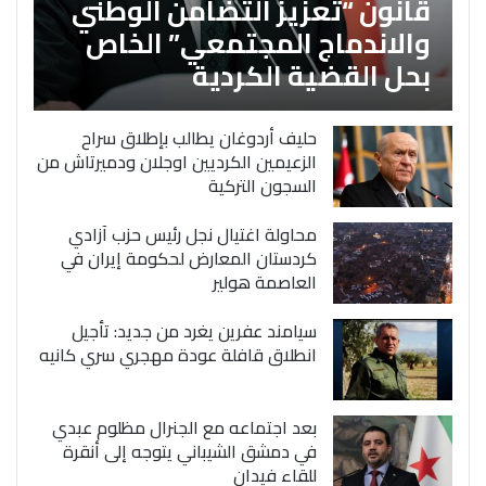
قانون “تعزيز التضامن الوطني
والاندماج المجتمعي” الخاص
بحل القضية الكردية
حليف أردوغان يطالب بإطلاق سراح
الزعيمين الكرديين اوجلان ودميرتاش من
السجون التركية
محاولة اغتيال نجل رئيس حزب آزادي
كردستان المعارض لحكومة إيران في
العاصمة هولير
سيامند عفرين يغرد من جديد: تأجيل
انطلاق قافلة عودة مهجري سري كانيه
بعد اجتماعه مع الجنرال مظلوم عبدي
في دمشق الشيباني يتوجه إلى أنقرة
للقاء فيدان