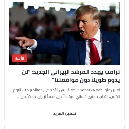
الأخبار
ترامب يهدد المرشد الإيراني الجديد: “لن
يدوم طويلاً دون موافقتنا”
آفرين علو ـ xeber24.net هاجم الرئيس الأميركي دونالد ترامب، اليوم
الاثنين، انتخاب مجتبى خامنئي مرشداً أعلى جديداً لإيران، محذراً من…
تحميل المزيد
السابقة
التالية