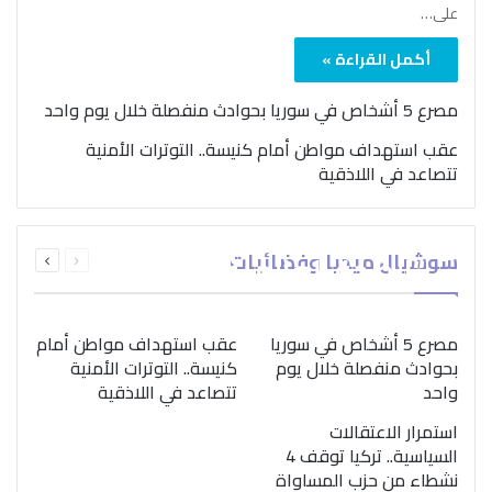
على…
أكمل القراءة »
مصرع 5 أشخاص في سوريا بحوادث منفصلة خلال يوم واحد
عقب استهداف مواطن أمام كنيسة.. التوترات الأمنية
تتصاعد في اللاذقية
بمناسبة اليوم الدولي..
السابقة
التالية
سوشيال ميديا وفضائيات
“الصحة العالمية” تؤكد
الصفحة
الصفحة
ضرورة اتباع نهج متكامل
لمواجهة إدمان المخدرات
مصرع 5 أشخاص في سوريا
عقب استهداف مواطن أمام
بحوادث منفصلة خلال يوم
كنيسة.. التوترات الأمنية
واحد
تتصاعد في اللاذقية
استمرار الاعتقالات
السياسية.. تركيا توقف 4
نشطاء من حزب المساواة