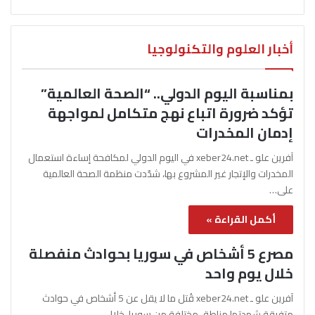
أخبار العلوم والتكنولوجيا
بمناسبة اليوم الدولي.. “الصحة العالمية”
تؤكد ضرورة اتباع نهج متكامل لمواجهة
إدمان المخدرات
آفرين علو ـ xeber24.net في اليوم الدولي لمكافحة إساءة استعمال
المخدرات والإتجار غير المشروع بها، شدّدت منظمة الصحة العالمية
على…
أكمل القراءة »
مصرع 5 أشخاص في سوريا بحوادث منفصلة
خلال يوم واحد
آفرين علو ـ xeber24.net قُتل ما لا يقل عن 5 أشخاص في حوادث
متفرقة شهدتها مناطق مختلفة من سوريا، خلال…