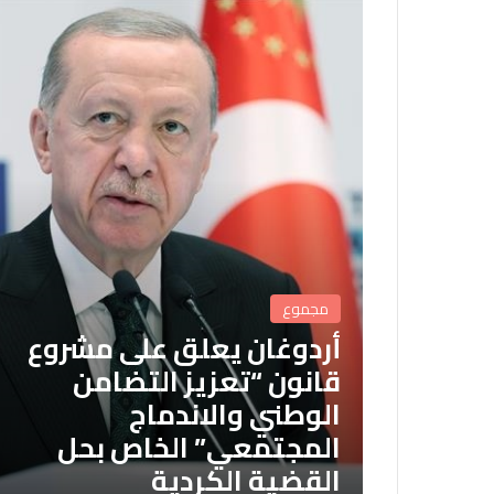
مجموع
أردوغان يعلق على مشروع
قانون “تعزيز التضامن
الوطني والاندماج
المجتمعي” الخاص بحل
القضية الكردية