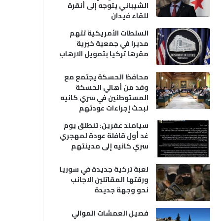
الشيباني يتوجه إلى أنقرة
للقاء فيدان
السلطات الأمريكية تتهم
مديرا في جمعية خيرية
مقرها تركيا بتمويل الارهاب
محافظ الحسكة يجتمع مع
وفد من أهالي الحسكة
المستوطنين في سري كانيه
لبحث إجراءات عودتهم
سيامند عفرين: تنطلق يوم
غد أول قافلة عودة لمهجري
سري كانيه إلى مدينتهم
لعبة تركية جديدة في سوريا
ورقتها المقاتلين الاجانب
نحو وجهة جديدة
فصيل العمشات الموالي