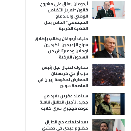
أردوغان يعلق على مشروع
قانون “تعزيز التضامن
الوطني والاندماج
المجتمعي” الخاص بحل
القضية الكردية
حليف أردوغان يطالب بإطلاق
سراح الزعيمين الكرديين
اوجلان ودميرتاش من
السجون التركية
محاولة اغتيال نجل رئيس
حزب آزادي كردستان
المعارض لحكومة إيران في
العاصمة هولير
سيامند عفرين يغرد من
جديد: تأجيل انطلاق قافلة
عودة مهجري سري كانيه
بعد اجتماعه مع الجنرال
مظلوم عبدي في دمشق