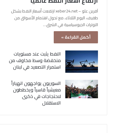
ارتفاع أسعار النفط عالمياً
آفرين علو – xeber24.net ارتفعت أسعار النفط بشكل
طفيف، اليوم الثلاثاء، مع تحول اهتمام الأسواق من
التوترات الجيوسياسية في الشرق…
أكمل القراءة »
النفط يثبت عند مستويات
منخفضة وسط مخاوف من
استمرار التصعيد في لبنان
السوريون يواجهون انهياراً
معيشياً قاسياً ويخططون
لاحتجاجات في ذكرى
الاستقلال