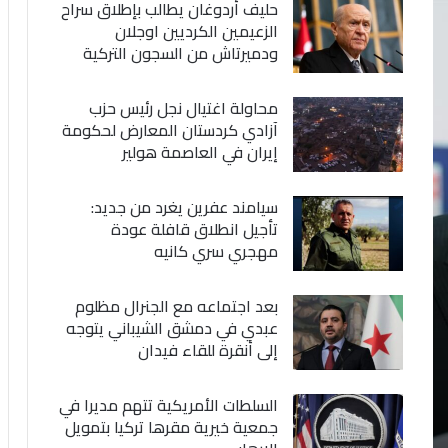
حليف أردوغان يطالب بإطلاق سراح
الزعيمين الكرديين اوجلان
ودميرتاش من السجون التركية
محاولة اغتيال نجل رئيس حزب
آزادي كردستان المعارض لحكومة
إيران في العاصمة هولير
سيامند عفرين يغرد من جديد:
تأجيل انطلاق قافلة عودة
مهجري سري كانيه
بعد اجتماعه مع الجنرال مظلوم
عبدي في دمشق الشيباني يتوجه
إلى أنقرة للقاء فيدان
السلطات الأمريكية تتهم مديرا في
جمعية خيرية مقرها تركيا بتمويل