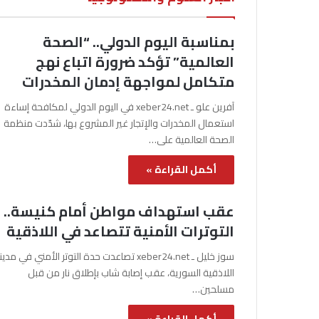
بمناسبة اليوم الدولي.. “الصحة
العالمية” تؤكد ضرورة اتباع نهج
متكامل لمواجهة إدمان المخدرات
آفرين علو ـ xeber24.net في اليوم الدولي لمكافحة إساءة
استعمال المخدرات والإتجار غير المشروع بها، شدّدت منظمة
الصحة العالمية على…
أكمل القراءة »
عقب استهداف مواطن أمام كنيسة..
التوترات الأمنية تتصاعد في اللاذقية
سوز خليل ـ xeber24.net تصاعدت حدة التوتر الأمني في مدي
اللاذقية السورية، عقب إصابة شاب بإطلاق نار من قبل
مسلحين…
أكمل القراءة »