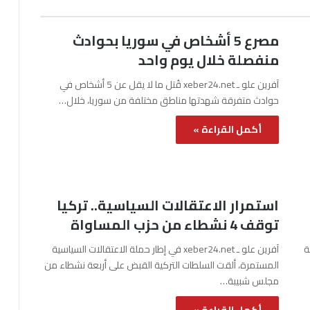
مصرع 5 أشخاص في سوريا بحوادث
منفصلة خلال يوم واحد
آفرين علو ـ xeber24.net قُتل ما لا يقل عن 5 أشخاص في
حوادث متفرقة شهدتها مناطق مختلفة من سوريا، خلال…
أكمل القراءة »
استمرار الاعتقالات السياسية.. تركيا
توقف 4 نشطاء من حزب المساواة
نة
آفرين علو ـ xeber24.net في إطار حملة الاعتقالات السياسية
المستمرة، ألقت السلطات التركية القبض على أربعة نشطاء من
مجلس شبيبة…
أكمل القراءة »