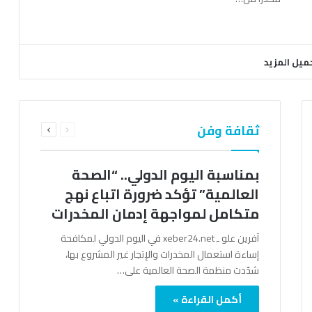
ميل المزيد
السابقة
التالية
ثقافة وفن
الصفحة
الصفحة
بمناسبة اليوم الدولي.. “الصحة
العالمية” تؤكد ضرورة اتباع نهج
متكامل لمواجهة إدمان المخدرات
آفرين علو ـ xeber24.net في اليوم الدولي لمكافحة
إساءة استعمال المخدرات والإتجار غير المشروع بها،
شدّدت منظمة الصحة العالمية على…
أكمل القراءة »