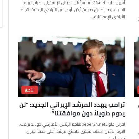
آفرين علو ـ xeber24.net أعلن الجيش الإسرائيلي، صباح اليوم
السبت، رصد إطلاق صاروخ أرض-أرض من الأراضي اليمنية باتجاه
الأراضي الإسرائيلية،…
الأخبار
ترامب يهدد المرشد الإيراني الجديد: “لن
يدوم طويلاً دون موافقتنا”
آفرين علو ـ xeber24.net هاجم الرئيس الأميركي دونالد ترامب،
اليوم الاثنين، انتخاب مجتبى خامنئي مرشداً أعلى جديداً لإيران،
محذراً من…