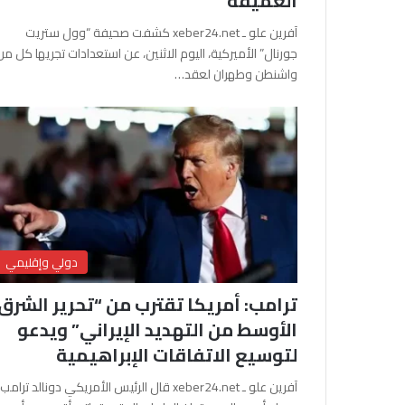
العميقة
آفرين علو ـ xeber24.net كشفت صحيفة “وول ستريت
جورنال” الأميركية، اليوم الاثنين، عن استعدادات تجريها كل من
واشنطن وطهران لعقد…
دولي وإقليمي
ترامب: أمريكا تقترب من “تحرير الشرق
الأوسط من التهديد الإيراني” ويدعو
لتوسيع الاتفاقات الإبراهيمية
آفرين علو ـ xeber24.net قال الرئيس الأمريكي دونالد ترامب،