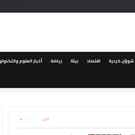
يمين الكرديين اوجلان ودميرتاش من السجون التركية
شوؤن كردية
اقتصاد
بيئة
رياضة
أخبار العلوم والتكنولو
 وفد من أهالي الحسكة المستوط
ركيا يخلي نقاط عسكرية تابعة له
ا ورقتها المقاتلين الاجانب نحو 
مديرا في جمعية خيرية مقرها تركي
م غد أول قافلة عودة لمهجري سري
السابقة
التالية
الكل
الصفحة
الصفحة