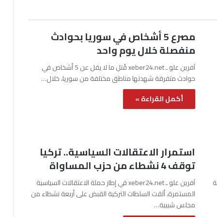
مصرع 5 أشخاص في سوريا بحوادث
منفصلة خلال يوم واحد
آفرين علو ـ xeber24.net قُتل ما لا يقل عن 5 أشخاص في
حوادث متفرقة شهدتها مناطق مختلفة من سوريا، خلال…
أكمل القراءة »
استمرار الاعتقالات السياسية.. تركيا
توقف 4 نشطاء من حزب المساواة
نة
آفرين علو ـ xeber24.net في إطار حملة الاعتقالات السياسية
المستمرة، ألقت السلطات التركية القبض على أربعة نشطاء من
مجلس شبيبة…