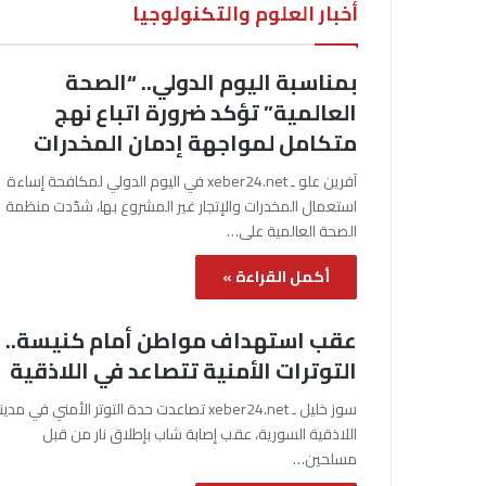
أخبار العلوم والتكنولوجيا
بمناسبة اليوم الدولي.. “الصحة
العالمية” تؤكد ضرورة اتباع نهج
متكامل لمواجهة إدمان المخدرات
آفرين علو ـ xeber24.net في اليوم الدولي لمكافحة إساءة
استعمال المخدرات والإتجار غير المشروع بها، شدّدت منظمة
الصحة العالمية على…
أكمل القراءة »
عقب استهداف مواطن أمام كنيسة..
التوترات الأمنية تتصاعد في اللاذقية
سوز خليل ـ xeber24.net تصاعدت حدة التوتر الأمني في مدي
اللاذقية السورية، عقب إصابة شاب بإطلاق نار من قبل
مسلحين…