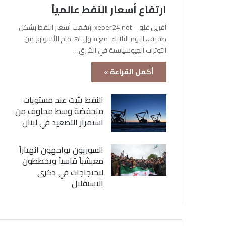
ارتفاع أسعار النفط عالمياً
آفرين علو – xeber24.net ارتفعت أسعار النفط بشكل
طفيف، اليوم الثلاثاء، مع تحول اهتمام الأسواق من
التوترات الجيوسياسية في الشرق…
أكمل القراءة »
النفط يثبت عند مستويات
منخفضة وسط مخاوف من
استمرار التصعيد في لبنان
السوريون يواجهون انهياراً
معيشياً قاسياً ويخططون
لاحتجاجات في ذكرى
الاستقلال