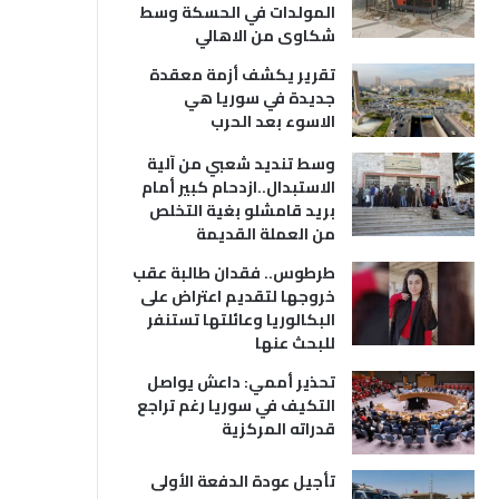
المولدات في الحسكة وسط
شكاوى من الاهالي
تقرير يكشف أزمة معقدة
جديدة في سوريا هي
الاسوء بعد الحرب
وسط تنديد شعبي من آلية
الاستبدال..ازدحام كبير أمام
بريد قامشلو بغية التخلص
من العملة القديمة
طرطوس.. فقدان طالبة عقب
خروجها لتقديم اعتراض على
البكالوريا وعائلتها تستنفر
للبحث عنها
تحذير أممي: داعش يواصل
التكيف في سوريا رغم تراجع
قدراته المركزية
تأجيل عودة الدفعة الأولى