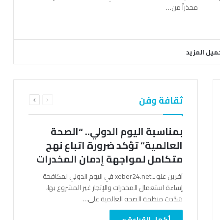
محذراً من…
ميل المزيد
السابقة
التالية
ثقافة وفن
الصفحة
الصفحة
بمناسبة اليوم الدولي.. “الصحة
العالمية” تؤكد ضرورة اتباع نهج
متكامل لمواجهة إدمان المخدرات
آفرين علو ـ xeber24.net في اليوم الدولي لمكافحة
إساءة استعمال المخدرات والإتجار غير المشروع بها،
شدّدت منظمة الصحة العالمية على…
أكمل القراءة »