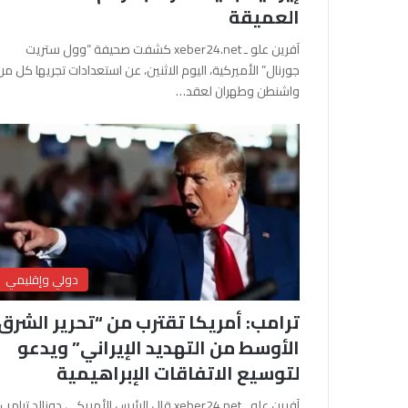
العميقة
آفرين علو ـ xeber24.net كشفت صحيفة “وول ستريت
جورنال” الأميركية، اليوم الاثنين، عن استعدادات تجريها كل من
واشنطن وطهران لعقد…
دولي وإقليمي
ترامب: أمريكا تقترب من “تحرير الشرق
الأوسط من التهديد الإيراني” ويدعو
لتوسيع الاتفاقات الإبراهيمية
آفرين علو ـ xeber24.net قال الرئيس الأمريكي دونالد ترامب،