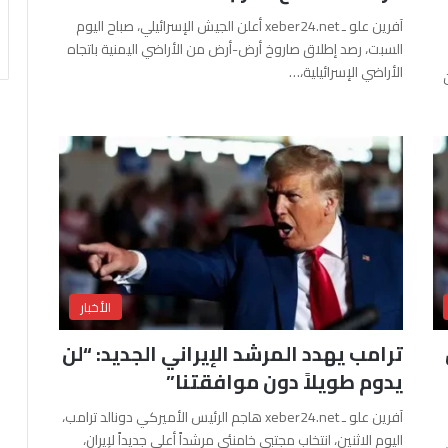
آفرين علو ـ xeber24.net أعلن الجيش الإسرائيلي، صباح اليوم
السبت، رصد إطلاق صاروخ أرض-أرض من الأراضي اليمنية باتجاه
الأراضي الإسرائيلية،…
الأخبار
ترامب يهدد المرشد الإيراني الجديد: “لن
يدوم طويلاً دون موافقتنا”
آفرين علو ـ xeber24.net هاجم الرئيس الأميركي دونالد ترامب،
اليوم الاثنين، انتخاب مجتبى خامنئي مرشداً أعلى جديداً لإيران،