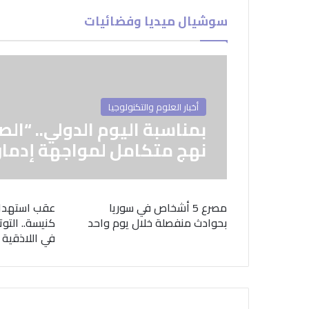
سوشيال ميديا وفضائيات
أخبار العلوم والتكنولوجيا
بمناسبة اليوم الدولي.. “الص
نهج متكامل لمواجهة إدمان
مصرع 5 أشخاص في سوريا
عقب استهدا
بحوادث منفصلة خلال يوم واحد
كنيسة.. التوت
في اللاذقية