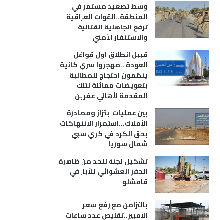
وسط تصعيد مستمر في
المنطقة..القوات العراقية
ترفع الجاهلية القتالية
والاستنفار الأمني
قبيل انطلاق اول قوافل
العودة ..مهجروا سري كانية
ينظمون احتجاج للمطالبة
بتعويضات مماثلة لتلك
المقدمة لأهالي عفرين
بين عمليات ابتزاز ومصادرة
الأملاك…استمرار الانتهاكات
بحق الكرد في كري سبي
شمال سوريا
تشكيل لجنة للحد من ظاهرة
الحفر العشوائي للآبار في
قامشلو
بالتزامن مع رفع سعر
الامبير..تقليص عدد ساعات