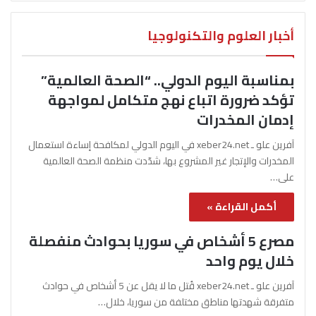
أخبار العلوم والتكنولوجيا
بمناسبة اليوم الدولي.. “الصحة العالمية”
تؤكد ضرورة اتباع نهج متكامل لمواجهة
إدمان المخدرات
آفرين علو ـ xeber24.net في اليوم الدولي لمكافحة إساءة استعمال
المخدرات والإتجار غير المشروع بها، شدّدت منظمة الصحة العالمية
على…
أكمل القراءة »
مصرع 5 أشخاص في سوريا بحوادث منفصلة
خلال يوم واحد
آفرين علو ـ xeber24.net قُتل ما لا يقل عن 5 أشخاص في حوادث
متفرقة شهدتها مناطق مختلفة من سوريا، خلال…