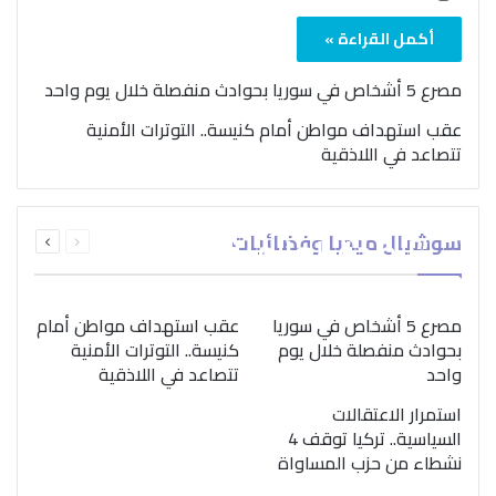
أكمل القراءة »
مصرع 5 أشخاص في سوريا بحوادث منفصلة خلال يوم واحد
عقب استهداف مواطن أمام كنيسة.. التوترات الأمنية
تتصاعد في اللاذقية
بمناسبة اليوم الدولي..
السابقة
التالية
سوشيال ميديا وفضائيات
“الصحة العالمية” تؤكد
الصفحة
الصفحة
ضرورة اتباع نهج متكامل
لمواجهة إدمان المخدرات
مصرع 5 أشخاص في سوريا
عقب استهداف مواطن أمام
بحوادث منفصلة خلال يوم
كنيسة.. التوترات الأمنية
واحد
تتصاعد في اللاذقية
استمرار الاعتقالات
السياسية.. تركيا توقف 4
نشطاء من حزب المساواة