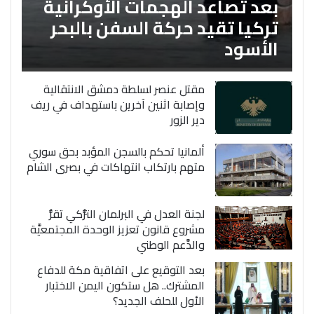
بعد تصاعد الهجمات الأوكرانية
تركيا تقيد حركة السفن بالبحر
الأسود
مقتل عنصر لسلطة دمشق الانتقالية
وإصابة اثنين آخرين باستهداف في ريف
دير الزور
ألمانيا تحكم بالسجن المؤبد بحق سوري
متهم بارتكاب انتهاكات في بصرى الشام
لجنة العدل في البرلمان التُّركي تقرُّ
مشروع قانون تعزيز الوحدة المجتمعيَّة
والدَّعم الوطني
بعد التوقيع على اتفاقية مكة للدفاع
المشترك.. هل ستكون اليمن الاختبار
الأول للحلف الجديد؟