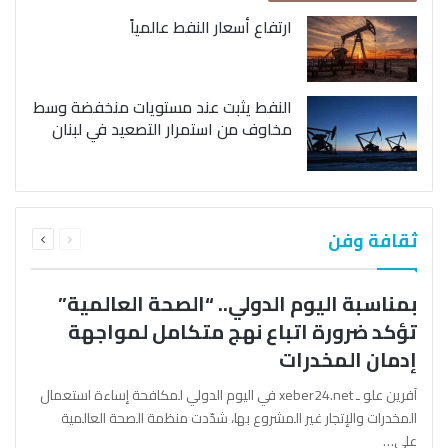
ارتفاع أسعار النفط عالمياً
النفط يثبت عند مستويات منخفضة وسط
مخاوف من استمرار التصعيد في لبنان
السابقة
التالية
ثقافة وفن
الصفحة
الصفحة
بمناسبة اليوم الدولي.. “الصحة العالمية”
تؤكد ضرورة اتباع نهج متكامل لمواجهة
إدمان المخدرات
آفرين علو ـ xeber24.net في اليوم الدولي لمكافحة إساءة استعمال
المخدرات والإتجار غير المشروع بها، شدّدت منظمة الصحة العالمية
على…