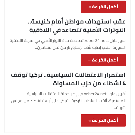
أكمل القراءة »
عقب استهداف مواطن أمام كنيسة..
التوترات الأمنية تتصاعد في اللاذقية
سوز خليل ـ xeber24.net تصاعدت حدة التوتر الأمني في مدينة اللاذقية
السورية، عقب إصابة شاب بإطلاق نار من قبل مسلحين…
أكمل القراءة »
استمرار الاعتقالات السياسية.. تركيا توقف
4 نشطاء من حزب المساواة
آفرين علو ـ xeber24.net في إطار حملة الاعتقالات السياسية
المستمرة، ألقت السلطات التركية القبض على أربعة نشطاء من مجلس
شبيبة…
أكمل القراءة »