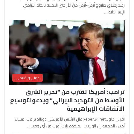
رصد إطلاق صاروخ أرض-أرض من الأراضي اليمنية باتجاه الأراضي
الإسرائيلية،…
دولي وإقليمي
ترامب: أمريكا تقترب من “تحرير الشرق
الأوسط من التهديد الإيراني” ويدعو لتوسيع
الاتفاقات الإبراهيمية
آفرين علو ـ xeber24.net قال الرئيس الأمريكي دونالد ترامب، مساء
أمس الجمعة، إن الولايات المتحدة باتت أقرب من أي وقت…