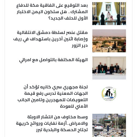
بعد التوقيع على اتفاقية مكة للدفاع
المشترك.. هل ستكون اليمن الاختبار
الأول للحلف الجديد؟
مقتل عنصر لسلطة دمشق الانتقالية
وإصابة اثنين آخرين باستهداف في ريف
دير الزور
الهيئة المكلفة بالتواصل مع امرالي
لجنة مجهري سري كانيه تؤكد أن
الجهات المعنية تدرس رفع قيمة
التعويضات للمهجرين وتامين الجانب
الأمني للعودة
وسط مخاوف من انتشار الاوبئة
والامراض..أزمة نفايات وروائح كريهة
تجتاح الحسكة والبلدية تبرر