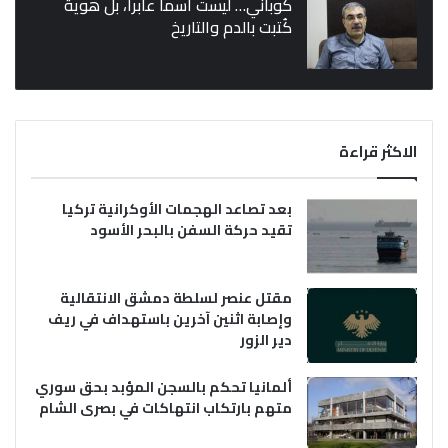
كوباني… ليست اسماً عابراً، بل هوية
كُتبت بالدم والتاريخ
الاكثر قراءة
بعد تصاعد الهجمات الأوكرانية تركيا
تقيد حركة السفن بالبحر الأسود
مقتل عنصر لسلطة دمشق الانتقالية
وإصابة اثنين آخرين باستهداف في ريف
دير الزور
ألمانيا تحكم بالسجن المؤبد بحق سوري
متهم بارتكاب انتهاكات في بصرى الشام