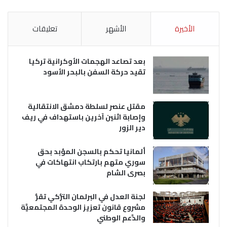
الأخيرة
الأشهر
تعليقات
بعد تصاعد الهجمات الأوكرانية تركيا
تقيد حركة السفن بالبحر الأسود
مقتل عنصر لسلطة دمشق الانتقالية
وإصابة اثنين آخرين باستهداف في ريف
دير الزور
ألمانيا تحكم بالسجن المؤبد بحق
سوري متهم بارتكاب انتهاكات في
بصرى الشام
لجنة العدل في البرلمان التُّركي تقرُّ
مشروع قانون تعزيز الوحدة المجتمعيَّة
والدَّعم الوطني