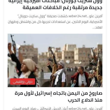
وول ستريت جورنال: مباحثات أميركية إيرانية
جديدة مرتقبة رغم الخلافات العميقة
آفرين علو ـ xeber24.net كشفت صحيفة “وول ستريت جورنال”
الأميركية، اليوم الاثنين، عن استعدادات تجريها كل من واشنطن وطهران
لعقد…
دولي وإقليمي
صاروخ من اليمن باتجاه إسرائيل لأول مرة
منذ اندلاع الحرب
آفرين علو ـ xeber24.net أعلن الجيش الإسرائيلي، صباح اليوم السبت،