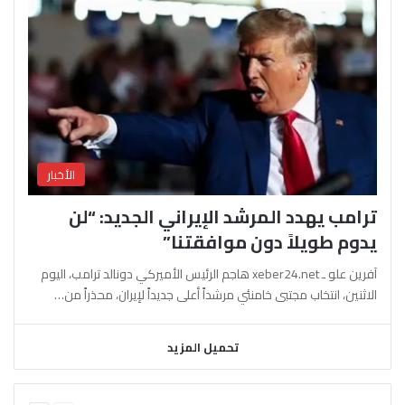
الأخبار
ترامب يهدد المرشد الإيراني الجديد: “لن
يدوم طويلاً دون موافقتنا”
آفرين علو ـ xeber24.net هاجم الرئيس الأميركي دونالد ترامب، اليوم
الاثنين، انتخاب مجتبى خامنئي مرشداً أعلى جديداً لإيران، محذراً من…
تحميل المزيد
السابقة
التالية