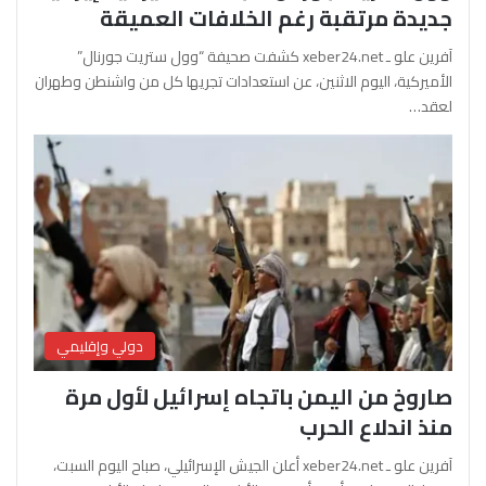
جديدة مرتقبة رغم الخلافات العميقة
آفرين علو ـ xeber24.net كشفت صحيفة “وول ستريت جورنال”
الأميركية، اليوم الاثنين، عن استعدادات تجريها كل من واشنطن وطهران
لعقد…
دولي وإقليمي
صاروخ من اليمن باتجاه إسرائيل لأول مرة
منذ اندلاع الحرب
آفرين علو ـ xeber24.net أعلن الجيش الإسرائيلي، صباح اليوم السبت،