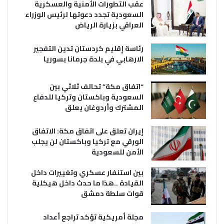
عقب التطورات الأمنية والعسكرية
السعودية تجدد دعوتها لرئيس الوزراء
العراقي بزيارة الرياض
رئاسة إقليم كردستان تدين التفجير
الارهابي في بلدة جرمانا بسوريا
“اتفاق مكة” تحالف ثلاثي بين
السعودية وباكستان وتركيا للدفاع
المشترك وأردوغان يعلق
إيران تعلق على اتفاق مكة: الاتفاق
الورقي مع تركيا وباكستان لن يجلب
الأمن للسعودية
بين استنفار عسكري وتغييرات داخل
القيادة ..هذا ما حدث داخل هيكلية
قوات سلطة دمشق
مجلة أمريكية تؤكد تراجع أعداد