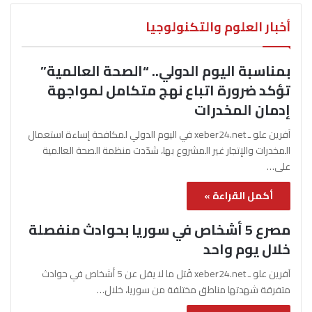
أخبار العلوم والتكنولوجيا
بمناسبة اليوم الدولي.. “الصحة العالمية”
تؤكد ضرورة اتباع نهج متكامل لمواجهة
إدمان المخدرات
آفرين علو ـ xeber24.net في اليوم الدولي لمكافحة إساءة استعمال
المخدرات والإتجار غير المشروع بها، شدّدت منظمة الصحة العالمية
على…
أكمل القراءة »
مصرع 5 أشخاص في سوريا بحوادث منفصلة
خلال يوم واحد
آفرين علو ـ xeber24.net قُتل ما لا يقل عن 5 أشخاص في حوادث
متفرقة شهدتها مناطق مختلفة من سوريا، خلال…