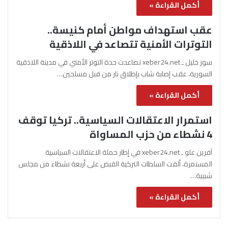
أكمل القراءة »
عقب استهداف مواطن أمام كنيسة..
التوترات الأمنية تتصاعد في اللاذقية
سوز خليل ـ xeber24.net تصاعدت حدة التوتر الأمني في مدينة اللاذقية
السورية، عقب إصابة شاب بإطلاق نار من قبل مسلحين…
أكمل القراءة »
استمرار الاعتقالات السياسية.. تركيا توقف
4 نشطاء من حزب المساواة
آفرين علو ـ xeber24.net في إطار حملة الاعتقالات السياسية
المستمرة، ألقت السلطات التركية القبض على أربعة نشطاء من مجلس
شبيبة…
أكمل القراءة »