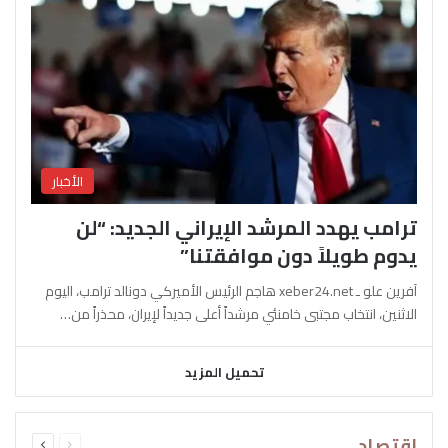
الأخبار
ترامب يهدد المرشد الإيراني الجديد: “لن
يدوم طويلاً دون موافقتنا”
آفرين علو ـ xeber24.net هاجم الرئيس الأميركي دونالد ترامب، اليوم
الاثنين، انتخاب مجتبى خامنئي مرشداً أعلى جديداً لإيران، محذراً من…
تحميل المزيد
السابقة
التالية
اقتصاد
الصفحة
الصفحة