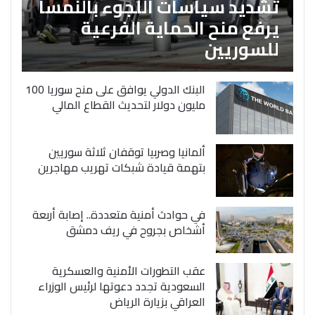
تشديد سياسات اللجوء بالنمسا
يرفع منح الحماية الفرعية
للسوريين
البنك الدولي يوافق على منح سوريا 100
مليون دولار لتحديث القطاع المالي
ألمانيا وصربيا توقفان ثلاثة سوريين
بتهمة قيادة شبكات تهريب مهاجرين
في حوادث أمنية متعددة.. إصابة أربعة
أشخاص بجروح في ريف دمشق
عقب التطورات الأمنية والعسكرية
السعودية تجدد دعوتها لرئيس الوزراء
العراقي بزيارة الرياض