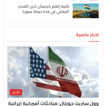
رئاسة إقليم كردستان تدين التفجير
الارهابي في بلدة جرمانا بسوريا
اخبار عالمية
الأخبار
وول ستريت جورنال: مباحثات أميركية إيرانية