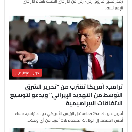
رصد إطلاق صاروخ أرض-أرض من الأراضي اليمنية باتجاه الأراضي
الإسرائيلية،…
دولي وإقليمي
ترامب: أمريكا تقترب من “تحرير الشرق
الأوسط من التهديد الإيراني” ويدعو لتوسيع
الاتفاقات الإبراهيمية
آفرين علو ـ xeber24.net قال الرئيس الأمريكي دونالد ترامب، مساء
أمس الجمعة، إن الولايات المتحدة باتت أقرب من أي وقت…