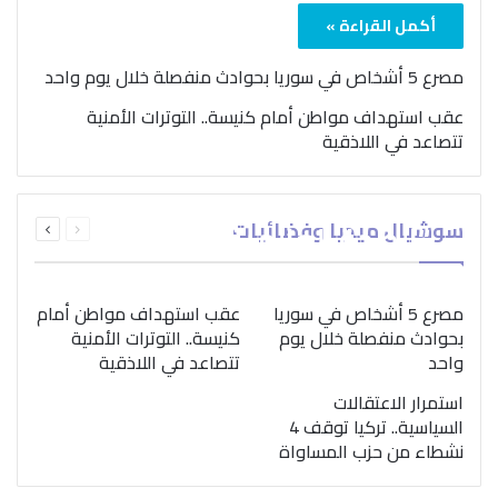
أكمل القراءة »
مصرع 5 أشخاص في سوريا بحوادث منفصلة خلال يوم واحد
عقب استهداف مواطن أمام كنيسة.. التوترات الأمنية
تتصاعد في اللاذقية
بمناسبة اليوم الدولي..
السابقة
التالية
سوشيال ميديا وفضائيات
“الصحة العالمية” تؤكد
الصفحة
الصفحة
ضرورة اتباع نهج متكامل
لمواجهة إدمان المخدرات
مصرع 5 أشخاص في سوريا
عقب استهداف مواطن أمام
بحوادث منفصلة خلال يوم
كنيسة.. التوترات الأمنية
واحد
تتصاعد في اللاذقية
استمرار الاعتقالات
السياسية.. تركيا توقف 4
نشطاء من حزب المساواة