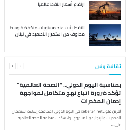
ارتفاع أسعار النفط عالمياً
النفط يثبت عند مستويات منخفضة وسط
مخاوف من استمرار التصعيد في لبنان
السابقة
التالية
ثقافة وفن
الصفحة
الصفحة
بمناسبة اليوم الدولي.. “الصحة العالمية”
تؤكد ضرورة اتباع نهج متكامل لمواجهة
إدمان المخدرات
آفرين علو ـ xeber24.net في اليوم الدولي لمكافحة إساءة استعمال
المخدرات والإتجار غير المشروع بها، شدّدت منظمة الصحة العالمية
على…