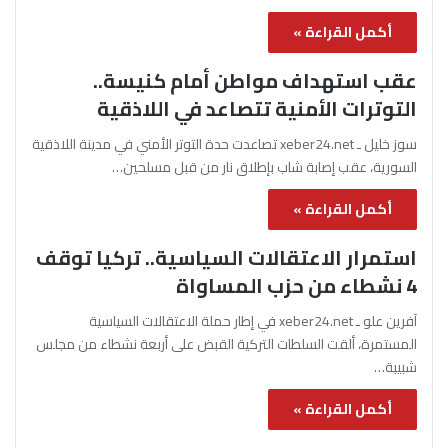
أكمل القراءة »
عقب استهداف مواطن أمام كنيسة..
التوترات الأمنية تتصاعد في اللاذقية
سوز خليل ـ xeber24.net تصاعدت حدة التوتر الأمني في مدينة اللاذقية
السورية، عقب إصابة شاب بإطلاق نار من قبل مسلحين…
أكمل القراءة »
استمرار الاعتقالات السياسية.. تركيا توقف
4 نشطاء من حزب المساواة
آفرين علو ـ xeber24.net في إطار حملة الاعتقالات السياسية
المستمرة، ألقت السلطات التركية القبض على أربعة نشطاء من مجلس
شبيبة…
أكمل القراءة »