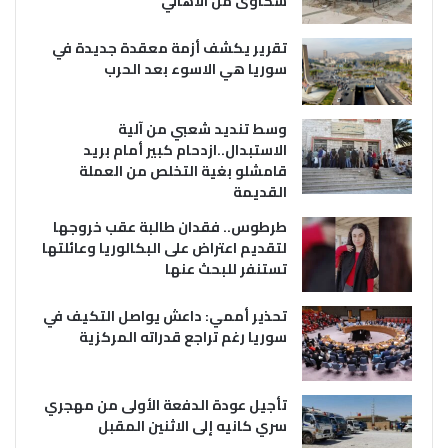
شكاوى من الاهالي
تقرير يكشف أزمة معقدة جديدة في
سوريا هي الاسوء بعد الحرب
وسط تنديد شعبي من آلية
الاستبدال..ازدحام كبير أمام بريد
قامشلو بغية التخلص من العملة
القديمة
طرطوس.. فقدان طالبة عقب خروجها
لتقديم اعتراض على البكالوريا وعائلتها
تستنفر للبحث عنها
تحذير أممي: داعش يواصل التكيف في
سوريا رغم تراجع قدراته المركزية
تأجيل عودة الدفعة الأولى من مهجري
سري كانيه إلى الاثنين المقبل