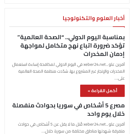
أخبار العلوم والتكنولوجيا
بمناسبة اليوم الدولي.. “الصحة العالمية”
تؤكد ضرورة اتباع نهج متكامل لمواجهة
إدمان المخدرات
آفرين علو ـ xeber24.net في اليوم الدولي لمكافحة إساءة استعمال
المخدرات والإتجار غير المشروع بها، شدّدت منظمة الصحة العالمية
على…
أكمل القراءة »
مصرع 5 أشخاص في سوريا بحوادث منفصلة
خلال يوم واحد
آفرين علو ـ xeber24.net قُتل ما لا يقل عن 5 أشخاص في حوادث
متفرقة شهدتها مناطق مختلفة من سوريا، خلال…