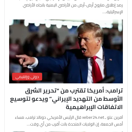
رصد إطلاق صاروخ أرض-أرض من الأراضي اليمنية باتجاه الأراضي
الإسرائيلية،…
دولي وإقليمي
ترامب: أمريكا تقترب من “تحرير الشرق
الأوسط من التهديد الإيراني” ويدعو لتوسيع
الاتفاقات الإبراهيمية
آفرين علو ـ xeber24.net قال الرئيس الأمريكي دونالد ترامب، مساء
أمس الجمعة، إن الولايات المتحدة باتت أقرب من أي وقت…