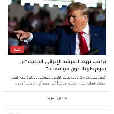
الأخبار
ترامب يهدد المرشد الإيراني الجديد: “لن
يدوم طويلاً دون موافقتنا”
آفرين علو ـ xeber24.net هاجم الرئيس الأميركي دونالد ترامب، اليوم
الاثنين، انتخاب مجتبى خامنئي مرشداً أعلى جديداً لإيران، محذراً من…
تحميل المزيد
السابقة
التالية