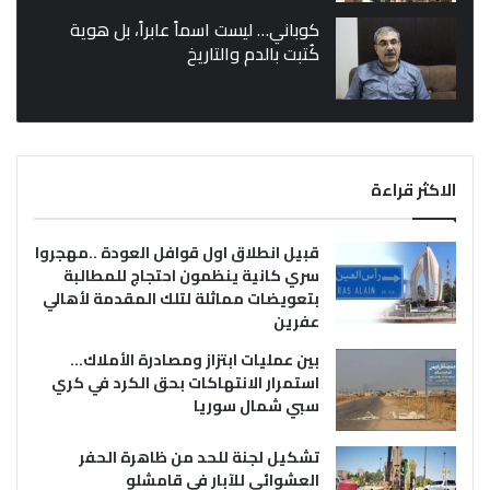
كوباني… ليست اسماً عابراً، بل هوية
كُتبت بالدم والتاريخ
الاكثر قراءة
قبيل انطلاق اول قوافل العودة ..مهجروا
سري كانية ينظمون احتجاج للمطالبة
بتعويضات مماثلة لتلك المقدمة لأهالي
عفرين
بين عمليات ابتزاز ومصادرة الأملاك…
استمرار الانتهاكات بحق الكرد في كري
سبي شمال سوريا
تشكيل لجنة للحد من ظاهرة الحفر
العشوائي للآبار في قامشلو