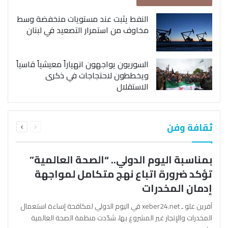
النفط يثبت عند مستويات منخفضة وسط
مخاوف من استمرار التصعيد في لبنان
السوريون يواجهون انهياراً معيشياً قاسياً
ويخططون لاحتجاجات في ذكرى
الاستقلال
السابقة
التالية
ثقافة وفن
الصفحة
الصفحة
بمناسبة اليوم الدولي.. “الصحة العالمية”
تؤكد ضرورة اتباع نهج متكامل لمواجهة
إدمان المخدرات
آفرين علو ـ xeber24.net في اليوم الدولي لمكافحة إساءة استعمال
المخدرات والإتجار غير المشروع بها، شدّدت منظمة الصحة العالمية