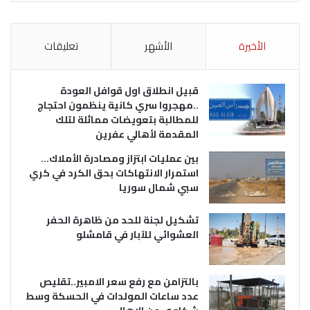
الأخيرة
الأشهر
تعليقات
قبيل انطلاق اول قوافل العودة
..مهجروا سري كانية ينظمون احتجاج
للمطالبة بتعويضات مماثلة لتلك
المقدمة لأهالي عفرين
بين عمليات ابتزاز ومصادرة الأملاك…
استمرار الانتهاكات بحق الكرد في كري
سبي شمال سوريا
تشكيل لجنة للحد من ظاهرة الحفر
العشوائي للآبار في قامشلو
بالتزامن مع رفع سعر الامبير..تقليص
عدد ساعات المولدات في الحسكة وسط