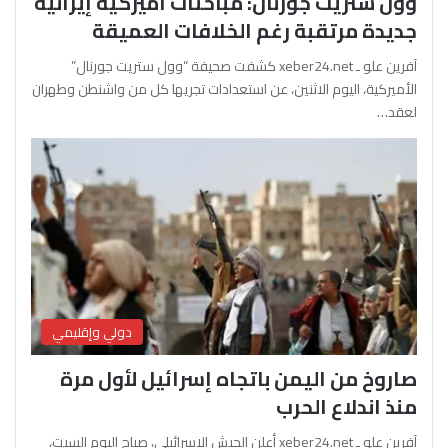
وول ستريت جورنال: مباحثات أميركية إيرانية
جديدة مرتقبة رغم الخلافات العميقة
آفرين علو ـ xeber24.net كشفت صحيفة “وول ستريت جورنال”
الأميركية، اليوم الاثنين، عن استعدادات تجريها كل من واشنطن وطهران
لعقد…
دولي وإقليمي
صاروخ من اليمن باتجاه إسرائيل لأول مرة
منذ اندلاع الحرب
آفرين علو ـ xeber24.net أعلن الجيش الإسرائيلي، صباح اليوم السبت،