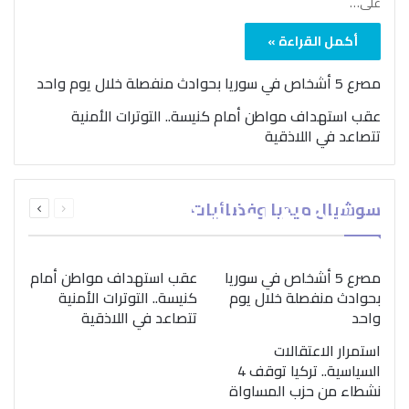
على…
أكمل القراءة »
مصرع 5 أشخاص في سوريا بحوادث منفصلة خلال يوم واحد
عقب استهداف مواطن أمام كنيسة.. التوترات الأمنية
تتصاعد في اللاذقية
بمناسبة اليوم الدولي..
السابقة
التالية
سوشيال ميديا وفضائيات
“الصحة العالمية” تؤكد
الصفحة
الصفحة
ضرورة اتباع نهج متكامل
لمواجهة إدمان المخدرات
مصرع 5 أشخاص في سوريا
عقب استهداف مواطن أمام
بحوادث منفصلة خلال يوم
كنيسة.. التوترات الأمنية
واحد
تتصاعد في اللاذقية
استمرار الاعتقالات
السياسية.. تركيا توقف 4
نشطاء من حزب المساواة