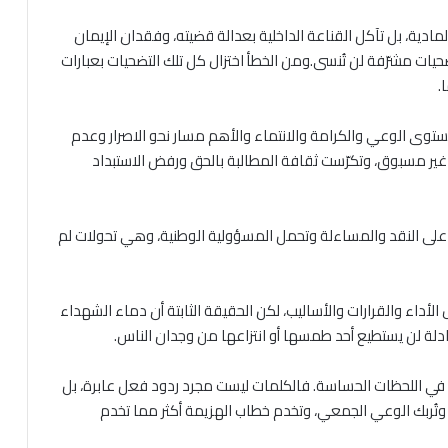
دية، بل تآكل القناعة الداخلية بعدالة قضيته، وفقدان الإيمان
ات مشرّفة لن تُنسى.ومن الخطأ اختزال كل تلك التضحيات بعبارات
.
 الوعي والكرامة والانتماء والأهم مسار نحو الاصرار وعدم
ير مسبوق، وتكرّست ثقافة المطالبة بالحق ورفض الاستبداد
لى النقد والمساءلة وتحمل المسؤولية الوطنية، وهي تحولات لم
أداء والقرارات والأساليب، لكن الحقيقة الثابتة أن دماء الشهداء
دلة لن يستطيع أحد طمسها أو انتزاعها من وجدان الناس.
اصة في اللحظات الحساسة. فالكلمات ليست مجرد ردود فعل عابرة، بل
ُربك الوعي الجمعي، وتخدم خطاب الهزيمة أكثر مما تخدم