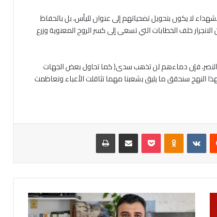
شهداء لا يكون بتحويل تضحياتهم إلى عنوان لليأس، بل بالحفاظ
نجرار خلف الخطابات التي تسعى إلى كسر الروح المعنوية وزرع
بة النصر، فإن دماءهم لن تذهب سدى( كما تحاول بعض الجهات
بهذا النهج سنحقق ما يليق بشعبنا مهما تثاقلت الأعباء وتعاظمت
يست
Odnoklassniki
‫Pocket
مشاركة عبر البريد
طباعة
بعد
لقائه