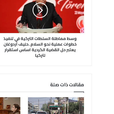
السلطات
التركية
في
تنفيذ
خطوات
عملية
نحو
السلام..حليف
وسط مماطلة السلطات التركية في تنفيذ
أردوغان
خطوات عملية نحو السلام..حليف أردوغان
يعتبر
يعتبر حل القضية الكردية اساس استقرار
حل
لتركيا
القضية
الكردية
اساس
استقرار
لتركيا
مقالات ذات صلة