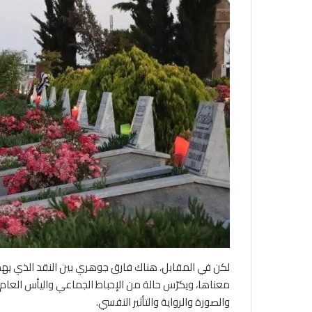
لكن في المقابل، هناك فارق جوهري بين النقد الذي يهدف
معناها، ويكرّس حالة من الإحباط الجماعي واليأس العام.الحر
والصورة والرواية والتأثير النفسي.