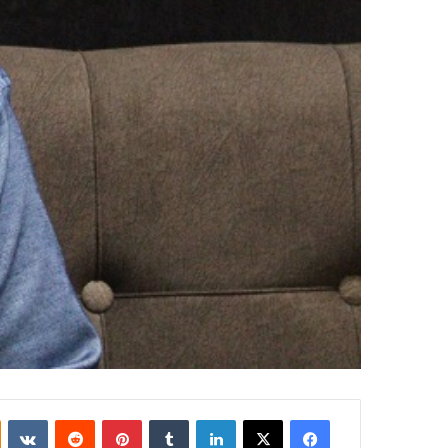
فيسبوك
‫X
لينكدإن
بينتيريست