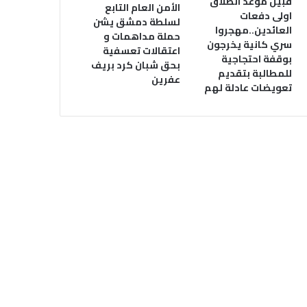
قبيل موعد انطلاق
الأمن العام التابع
اولى دفعات
لسلطة دمشق يشن
العائدين..مهجروا
حملة مداهمات و
سري كانية يخرجون
اعتقالات تعسفية
بوقفة احتجاجية
بحق شبان كرد بريف
للمطالبة بتقديم
عفرين
تعويضات عادلة لهم