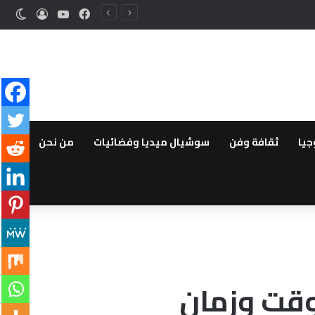
فيسبوك
‫YouTube
تسجيل ا
الوض
جيا
ثقافة وفن
سوشيال ميديا وفضائيات
من نحن
وقت وزمان