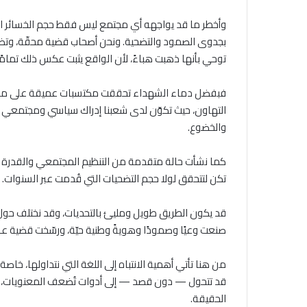
وأخطر ما قد يواجهه أي مجتمع ليس فقط حجم الخسائر الما
بجدوى الصمود والتضحية. ونحن أصحاب قضية محقّة، وتضحي
توحي بأنها ذهبت هباءً، لأن الواقع يثبت عكس ذلك تمامًا
فبفضل دماء الشهداء تحققت مكتسبات عميقة على مستوى
التهاون، حيث تكوّن لدى شعبنا إدراك سياسي ومجتمعي غ
والخضوع.
كما نشأت حالة متقدمة من التنظيم المجتمعي والقدرة ع
تكن لتتحقق لولا حجم التضحيات التي قُدمت عبر السنوات.
قد يكون الطريق طويل ومليئ بالتحديات، وقد نختلف حول ال
صنعت وعيًا وصمودًا وهويةً وطنية حيّة، ورسّخت قضية عا
من هنا تأتي أهمية الانتباه إلى اللغة التي نتداولها، خ
قد تتحول — دون قصد — إلى أدوات تُضعف المعنويات، وت
الحقيقة.