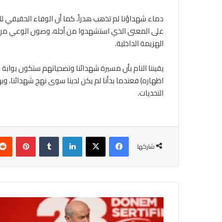
دماء شهداؤنا لم تذهب هدراً، كما أن الوفاء الحقيقي لل
على المعنى الذي استشهدوا من أجله، وصون الوعي من الا
الهزيمة الداخلية.
يقيننا التام بأن مسيرة شهدائنا وتضحياتهم ستكون بوا
اظهاره) فعندما بدأنا لم يكن لدينا سوى نهج شهدائنا، و
التحديات.
فيسبوك
‫X
لينكدإن
بينتير
شاركها
وسط
مماطلة