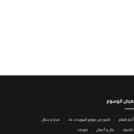
عرض الوسوم
أخبار العالم
الصور من موقع السويدداء 24
صحة و جمال
كلاسيك
مال و أعمال
منوعات