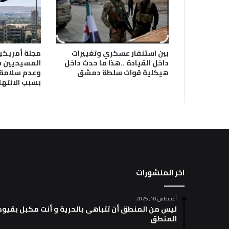
بين استنفار عسكري وتغييرات
مجلة أمريكية
داخل القيادة ..هذا ما حدث داخل
المسيحيين 
هيكلية قوات سلطة دمشق
وعدم سلامة 
بسبب الانتها
اخر المنشورات
أغسطس 10, 2025
ليس من المنطق أن تتباهى بالحرية و أنت مكبل بقيود
المنطق