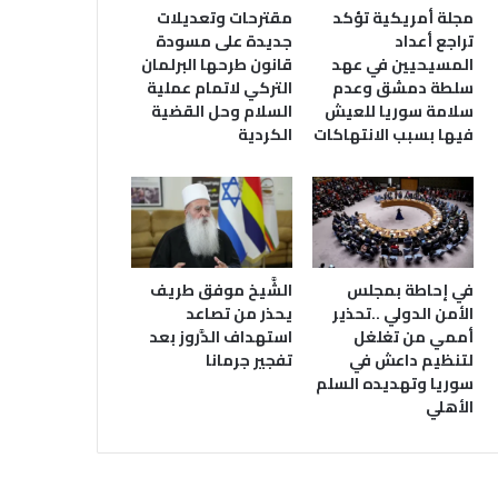
مجلة أمريكية تؤكد
مقترحات وتعديلات
تراجع أعداد
جديدة على مسودة
المسيحيين في عهد
قانون طرحها البرلمان
سلطة دمشق وعدم
التركي لاتمام عملية
سلامة سوريا للعيش
السلام وحل القضية
فيها بسبب الانتهاكات
الكردية
في إحاطة بمجلس
الشَّيخ موفق طريف
الأمن الدولي ..تحذير
يحذر من تصاعد
أممي من تغلغل
استهداف الدَّروز بعد
لتنظيم داعش في
تفجير جرمانا
سوريا وتهديده السلم
الأهلي