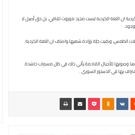
كردية ان اللغة الكردية ليست مجرد موروث ثقافي، بل حق أصيل لا
وجود.
ات الطمس، وبقيت حيّة بإرادة شعبها.واضاف ان اللغة الكردية
رها وصونها للأجيال القادمة.يأتي ذلك في ظل مسيرات حاشدة
تراف بها في الدستور السوري .
يست
Odnoklassniki
‫Pocket
مشاركة عبر البريد
طباعة