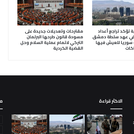
 تؤكد تراجع أعداد
مقترحات وتعديلات جديدة على
في عهد سلطة دمشق
مسودة قانون طرحها البرلمان
سوريا للعيش فيها
التركي لاتمام عملية السلام وحل
كات
القضية الكردية
الاكثر قراءة
م