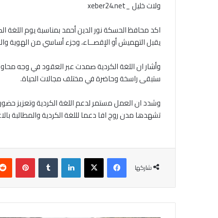
ولات خليل _xeber24.net
اكد محافظ الحسكة نور الدين أحمد بمناسبة يوم اللغة ال
يقبل التهميش أو الإقصــاء، وجزء أساسي من الهوية وال
وأشار ان اللغة الكردية صمدت عبر العقود في وجه محاول
ستبقى راسخة وحاضرة في مختلف مجالات الحياة.
وشدد ان العمل مستمر لدعم اللغة الكردية وتعزيز حضو
تشهدها مدن روج افا دعما لللغة الكردية والمطالبة بالاع
فيسبوك
‫X
لينكدإن
بينتير
شاركها