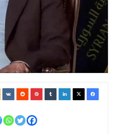
فيسبوك
‫X
لينكدإن
بينتيريست