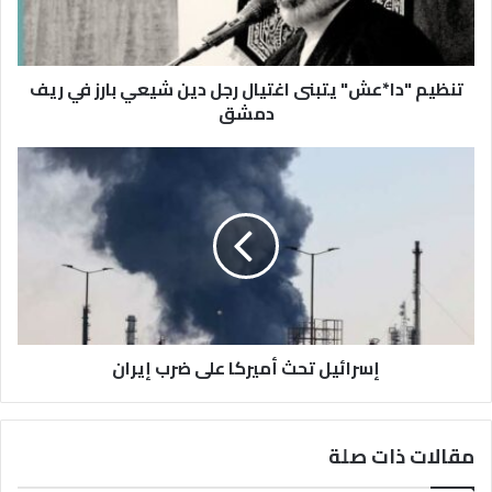
شيعي
بارز
في
ريف
تنظيم "دا*عش" يتبنى اغتيال رجل دين شيعي بارز في ريف
دمشق
دمشق
إسرائيل
تحث
أميركا
على
ضرب
إيران
إسرائيل تحث أميركا على ضرب إيران
مقالات ذات صلة