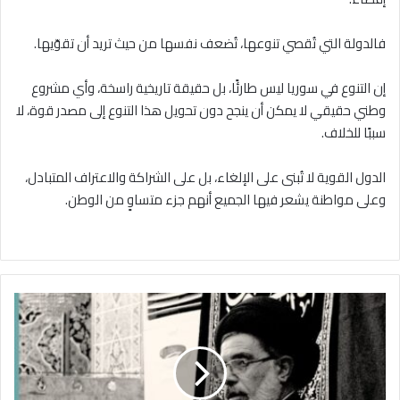
فالدولة التي تُقصي تنوعها، تُضعف نفسها من حيث تريد أن تقوّيها.
إن التنوع في سوريا ليس طارئًا، بل حقيقة تاريخية راسخة، وأي مشروع
وطني حقيقي لا يمكن أن ينجح دون تحويل هذا التنوع إلى مصدر قوة، لا
سببًا للخلاف.
الدول القوية لا تُبنى على الإلغاء، بل على الشراكة والاعتراف المتبادل،
وعلى مواطنة يشعر فيها الجميع أنهم جزء متساوٍ من الوطن.
تنظيم
"دا*عش"
يتبنى
اغتيال
رجل
دين