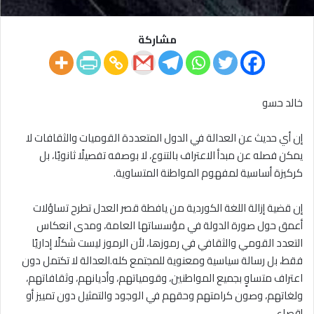
مشاركة
خالد حسو
إن أي حديث عن العدالة في الدول المتعددة القوميات والثقافات لا
يمكن فصله عن مبدأ الاعتراف بالتنوع، لا بوصفه تفصيلًا ثانويًا، بل
كركيزة أساسية لمفهوم المواطنة المتساوية.
إن قضية إزالة اللغة الكوردية من يافطة قصر العدل تطرح تساؤلات
أعمق حول صورة الدولة في مؤسساتها العامة، ومدى انعكاس
التعدد القومي والثقافي في رموزها، لأن الرموز ليست شكلًا إداريًا
فقط، بل رسالة سياسية ومعنوية للمجتمع كله.العدالة لا تكتمل دون
اعتراف متساوٍ بجميع المواطنين، وقومياتهم، وأديانهم، وثقافاتهم،
ولغاتهم، وصون كرامتهم وحقهم في الوجود والتمثيل دون تمييز أو
إقصاء.