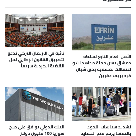
نائبة في البرلمان التركي تدعو
الأمن العام التابع لسلطة
لتطبيق القانون الإطاري لحل
دمشق يشن حملة مداهمات و
القضية الكردية سريعاً
اعتقالات تعسفية بحق شبان
كرد بريف عفرين
تشديد سياسات اللجوء
البنك الدولي يوافق على منح
بالنمسا يرفع منح الحماية
سوريا 100 مليون دولار