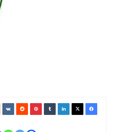
فيسبوك
‫X
لينكدإن
بينتيريست