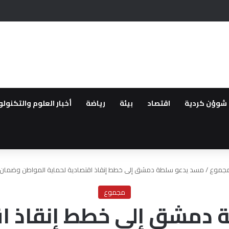
عمال الإرهابية الأخيرة في دمشق ومناطق اخرى..التحالف الدولي يقيم نشاط داعش
شوؤن كردية
اقتصاد
بيئة
رياضة
أخبار العلوم والتكنولو
جموع
/
مسد يدعو سلطة دمشق إلى خطط إنقاذ اقتصادية لحماية المواطن وضمان أ
مجموع
دمشق إلى خطط إنقاذ اق