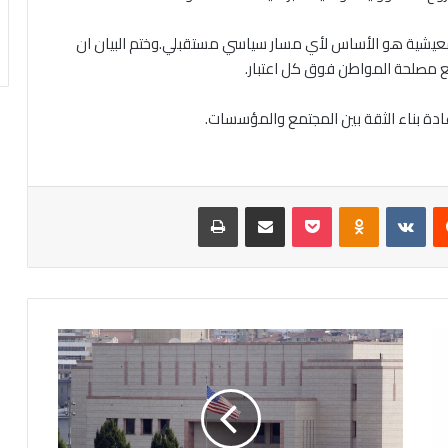
لمعيشية هو الأساس لأي مسار سياسي مستقبلي.وختم البيان ان
ضع مصلحة المواطن فوق كل اعتبار.
ادة بناء الثقة بين المجتمع والمؤسسات.
يست
Odnoklassniki
‫Pocket
مشاركة عبر البريد
طباعة
مسؤول
امريكي
رفيع
المستوى
يؤكد
دعمه