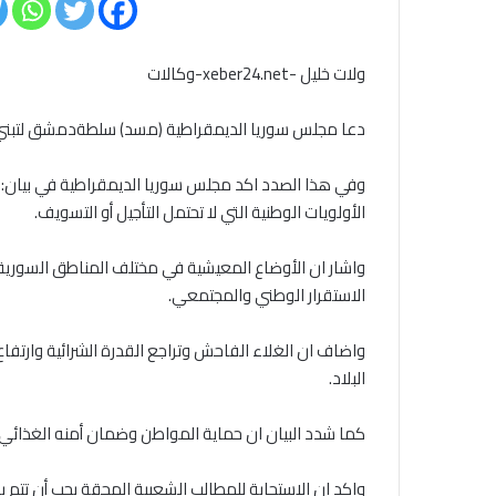
ولات خليل -xeber24.net-وكالات
دعا مجلس سوريا الديمقراطية (مسد) سلطةدمشق لتبني خ
وفي هذا الصدد اكد مجلس سوريا الديمقراطية في بيان
الأولويات الوطنية التي لا تحتمل التأجيل أو التسويف.
واشار ان الأوضاع المعيشية في مختلف المناطق السورية أ
الاستقرار الوطني والمجتمعي.
واضاف ان الغلاء الفاحش وتراجع القدرة الشرائية وارتفا
البلاد.
كما شدد البيان ان حماية المواطن وضمان أمنه الغذائي
واكد ان الاستجابة للمطالب الشعبية المحقة يجب أن تتم 