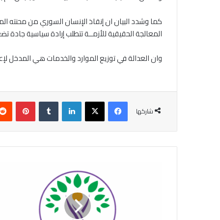
كما وشدد البيان ان إنقاذ الإنسان السوري من محنته ا
المعالجة الحقيقية للأزمــة تتطلب إرادة سياسية جادة ت
وان العدالة في توزيع الموارد والخدمات هي المدخل لإع
فيسبوك
‫X
لينكدإن
بينتير
شاركها
حزب
المساواة
وديمقراطية
الشعوب
تكشف
العامل