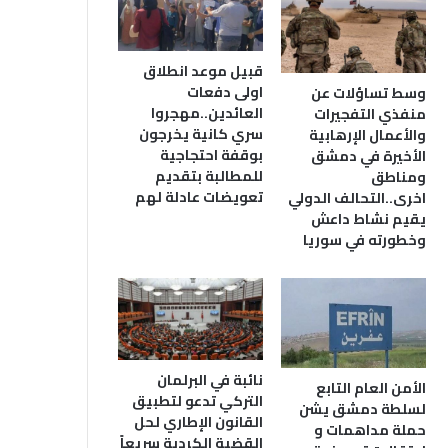
قبيل موعد انطلاق
اولى دفعات
وسط تساؤلات عن
العائدين..مهجروا
منفذي التفجيرات
سري كانية يخرجون
والأعمال الإرهابية
بوقفة احتجاجية
الأخيرة في دمشق
للمطالبة بتقديم
ومناطق
تعويضات عادلة لهم
اخرى..التحالف الدولي
يقيم نشاط داعش
وخطورته في سوريا
نائبة في البرلمان
الأمن العام التابع
التركي تدعو لتطبيق
لسلطة دمشق يشن
القانون الإطاري لحل
حملة مداهمات و
القضية الكردية سريعاً