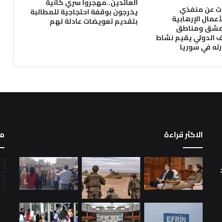
العائدين..مهجروا سري كانية
ت عن منفذي
يخرجون بوقفة احتجاجية للمطالبة
أعمال الإرهابية
بتقديم تعويضات عادلة لهم
دمشق ومناطق
ف الدولي يقيم نشاط
ه في سوريا
الاكثر قراءة
م