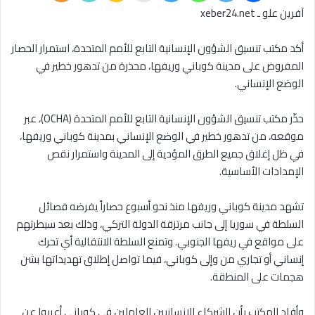
آفرين علو ـ xeber24.net
أكد مكتب تنسيق الشؤون الإنسانية التابع للأمم المتحدة، استمرار الحصار
المفروض على مدينة كوباني وريفها، محذرة من تدهور خطير في
الوضع الإنساني.
حذّر مكتب تنسيق الشؤون الإنسانية التابع للأمم المتحدة (OCHA)، عبر
موقعه، من تدهور خطير في الوضع الإنساني بمدينة كوباني وريفها،
في ظل إغلاق جميع الطرق المؤدية إلى المدينة واستمرار نقص
الإمدادات الأساسية.
تشهد مدينة كوباني وريفها منذ نحو أسبوع حصاراً يفرضه فصائل
السلطة في سوريا إلى جانب مرتزقة الدولة التركي، وذلك بعد سيطرتهم
على مواقع في ريفها الجنوبي. وتمنع السلطة الانتقالية أي تحرك
إنساني أو تجاري من وإلى كوباني، فيما تواصل إطلاق تهديداتها بشن
هجمات على المنطقة.
وأفاد المكتب بأن الشركاء الإنسانيين العاملين في كوباني أعربوا عن