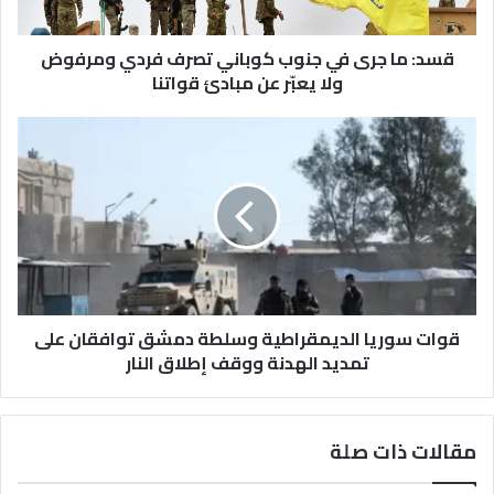
فردي
ومرفوض
ولا
قسد: ما جرى في جنوب كوباني تصرف فردي ومرفوض
يعبّر
ولا يعبّر عن مبادئ قواتنا
عن
مبادئ
قوات
قواتنا
سوريا
الديمقراطية
وسلطة
دمشق
توافقان
على
تمديد
الهدنة
ووقف
قوات سوريا الديمقراطية وسلطة دمشق توافقان على
إطلاق
تمديد الهدنة ووقف إطلاق النار
النار
مقالات ذات صلة