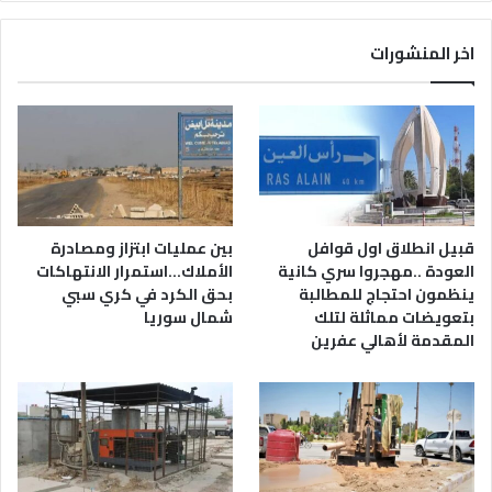
اخر المنشورات
قبيل انطلاق اول قوافل
بين عمليات ابتزاز ومصادرة
العودة ..مهجروا سري كانية
الأملاك…استمرار الانتهاكات
ينظمون احتجاج للمطالبة
بحق الكرد في كري سبي
بتعويضات مماثلة لتلك
شمال سوريا
المقدمة لأهالي عفرين