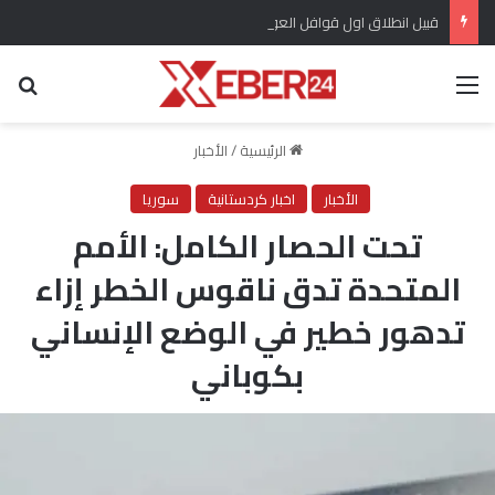
قبيل انطلاق اول قوافل العودة ..مهجروا سري كانية ينظمون احتجاج للمطالبة بتعويضات مماثلة لتلك المقدمة لأهالي عفرين
القائمة
بح
الرئيسية
/
الأخبار
الأخبار
اخبار كردستانية
سوريا
تحت الحصار الكامل: الأمم
المتحدة تدق ناقوس الخطر إزاء
تدهور خطير في الوضع الإنساني
بكوباني