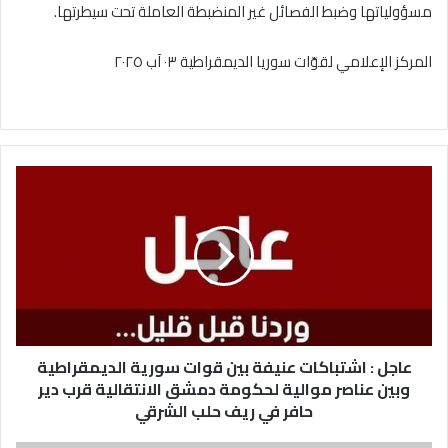
مسؤولياتها وضبط الفصائل غير المنضبطة العاملة تحت سيطرتها.
المركز الإعلامي لقوّات سوريا الديمقراطية ٠٣ آب ٢٠٢٥
عاجل
:
اشتباكات
عنيفة
بين
قوات
سورية
الديمقراطية
وبين
عناصر
عاجل : اشتباكات عنيفة بين قوات سورية الديمقراطية
موالية
وبين عناصر موالية لحكومة دمشق الانتقالية قرب دير
لحكومة
حافر في ريف حلب الشرقي
دمشق
الانتقالية