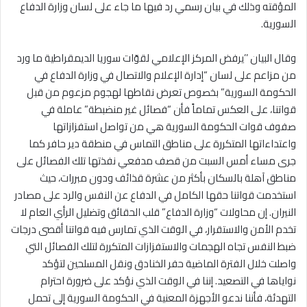
المؤقته وذلك في بيان رسمي رد فيها ما جاء على لسان وزارة الدفاع
السورية.
وقال البيان ’’يرفض المركز الإعلامي لقوّات سوريا الديمقراطية ما ورد
من مزاعم على لسان “إدارة الإعلام والاتصال في وزارة الدفاع في
الحكومة السورية” بخصوص تعرض نقاطها لهجوم مزعوم من قبل
قواتنا، على العكس تماماً فأن “فصائل غير منضبطة” عاملة في
صفوف قوات الحكومة السورية هي من تواصل استفزازاتها
واعتداءاتها المتكررة على مناطق التماس في منطقة دير حافر كما
جرى مساء أمس السبت من قصف مدفعي نفذتها تلك الفصائل على
مناطق آهلة بالسكان بأكثر من عشرة قذائف ودون مبررات، حيث
استخدمت قواتنا حقها الكامل في الدفاع عن النفس والرد على مصادر
النيران. إن محاولات “وزارة الدفاع” قلب الحقائق وتضليل الرأي العام لا
تخدم الأمن والاستقرار، في الوقت الذي تمارس فيه قواتنا أقصى درجات
ضبط النفس تجاه الهجمات والاستفزازات المتكررة لتلك الفصائل التي
واصلت خلال الفترة الماضية حفر الخنادق ونقل المسلحين لتؤكد
نواياها في التصعيد. إننا في الوقت الذي نؤكد على ضرورة احترام
التهدئة، فأننا ندعو الأجهزة المعنية في الحكومة السورية إلى تحمل