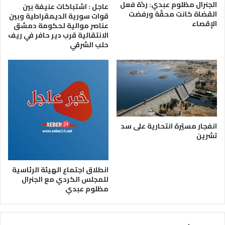
الجنرال مظلوم عبدي: ردّة فعل
عاجل : اشتباكات عنيفة بين
القضاة كانت محقّة ورفضت
قوات سورية الديمقراطية وبين
الإقصاء
عناصر موالية لحكومة دمشق
الانتقالية قرب دير حافر في ريف
حلب الشرقي
انفجار مسيّرة انتحارية على سد
تشرين
انطلاق اجتماع الهيئة الرئاسية
للمجلس الكردي مع الجنرال
مظلوم عبدي