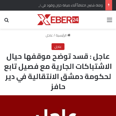
وفاة شابين اختناقاً أثناء صيانة خزان وقود في تل براك بريف الحسكة
القائمة
بح
الرئيسية
/
عاجل
عاجل
عاجل : قسد توضح موقفها حيال
الاشتباكات الجارية مع فصيل تابع
لحكومة دمشق الانتقالية في دير
حافز