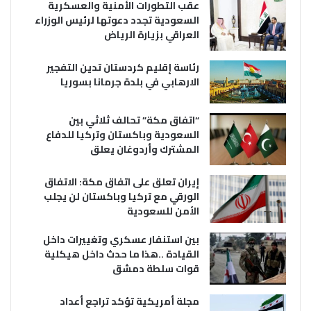
عقب التطورات الأمنية والعسكرية
السعودية تجدد دعوتها لرئيس الوزراء
العراقي بزيارة الرياض
رئاسة إقليم كردستان تدين التفجير
الارهابي في بلدة جرمانا بسوريا
“اتفاق مكة” تحالف ثلاثي بين
السعودية وباكستان وتركيا للدفاع
المشترك وأردوغان يعلق
إيران تعلق على اتفاق مكة: الاتفاق
الورقي مع تركيا وباكستان لن يجلب
الأمن للسعودية
بين استنفار عسكري وتغييرات داخل
القيادة ..هذا ما حدث داخل هيكلية
قوات سلطة دمشق
مجلة أمريكية تؤكد تراجع أعداد