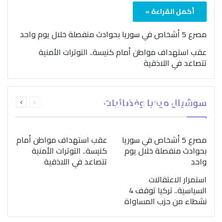
أكمل القراءة »
مصرع 5 أشخاص في سوريا بحوادث منفصلة خلال يوم واحد
عقب استهداف مواطن أمام كنيسة.. التوترات الأمنية
تتصاعد في اللاذقية
بمناسبة اليوم الدولي..
السابقة
التالية
سوشيال ميديا وفضائيات
“الصحة العالمية” تؤكد
الصفحة
الصفحة
ضرورة اتباع نهج متكامل
لمواجهة إدمان المخدرات
مصرع 5 أشخاص في سوريا
عقب استهداف مواطن أمام
بحوادث منفصلة خلال يوم
كنيسة.. التوترات الأمنية
واحد
تتصاعد في اللاذقية
استمرار الاعتقالات
السياسية.. تركيا توقف 4
نشطاء من حزب المساواة