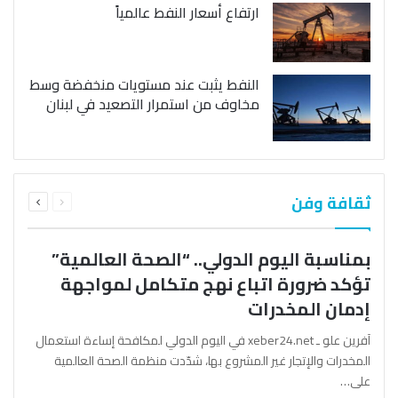
ارتفاع أسعار النفط عالمياً
النفط يثبت عند مستويات منخفضة وسط
مخاوف من استمرار التصعيد في لبنان
السابقة
التالية
ثقافة وفن
الصفحة
الصفحة
بمناسبة اليوم الدولي.. “الصحة العالمية”
تؤكد ضرورة اتباع نهج متكامل لمواجهة
إدمان المخدرات
آفرين علو ـ xeber24.net في اليوم الدولي لمكافحة إساءة استعمال
المخدرات والإتجار غير المشروع بها، شدّدت منظمة الصحة العالمية
على…