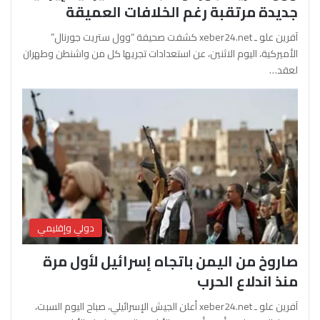
جديدة مرتقبة رغم الخلافات العميقة
آفرين علو ـ xeber24.net كشفت صحيفة “وول ستريت جورنال”
الأميركية، اليوم الاثنين، عن استعدادات تجريها كل من واشنطن وطهران
لعقد…
دولي وإقليمي
صاروخ من اليمن باتجاه إسرائيل لأول مرة
منذ اندلاع الحرب
آفرين علو ـ xeber24.net أعلن الجيش الإسرائيلي، صباح اليوم السبت،