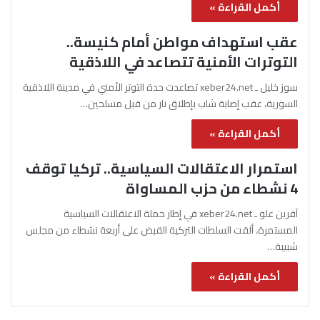
أكمل القراءة »
عقب استهداف مواطن أمام كنيسة..
التوترات الأمنية تتصاعد في اللاذقية
سوز خليل ـ xeber24.net تصاعدت حدة التوتر الأمني في مدينة اللاذقية
السورية، عقب إصابة شاب بإطلاق نار من قبل مسلحين…
أكمل القراءة »
استمرار الاعتقالات السياسية.. تركيا توقف
4 نشطاء من حزب المساواة
آفرين علو ـ xeber24.net في إطار حملة الاعتقالات السياسية
المستمرة، ألقت السلطات التركية القبض على أربعة نشطاء من مجلس
شبيبة…
أكمل القراءة »