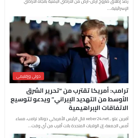
رصد إطلاق صاروخ أرض-أرض من الأراضي اليمنية باتجاه الأراضي
الإسرائيلية،…
دولي وإقليمي
ترامب: أمريكا تقترب من “تحرير الشرق
الأوسط من التهديد الإيراني” ويدعو لتوسيع
الاتفاقات الإبراهيمية
آفرين علو ـ xeber24.net قال الرئيس الأمريكي دونالد ترامب، مساء
أمس الجمعة، إن الولايات المتحدة باتت أقرب من أي وقت…