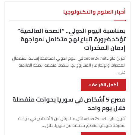
أخبار العلوم والتكنولوجيا
بمناسبة اليوم الدولي.. “الصحة العالمية”
تؤكد ضرورة اتباع نهج متكامل لمواجهة
إدمان المخدرات
آفرين علو ـ xeber24.net في اليوم الدولي لمكافحة إساءة استعمال
المخدرات والإتجار غير المشروع بها، شدّدت منظمة الصحة العالمية
على…
أكمل القراءة »
مصرع 5 أشخاص في سوريا بحوادث منفصلة
خلال يوم واحد
آفرين علو ـ xeber24.net قُتل ما لا يقل عن 5 أشخاص في حوادث
متفرقة شهدتها مناطق مختلفة من سوريا، خلال…