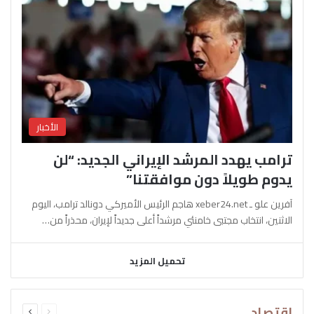
الأخبار
ترامب يهدد المرشد الإيراني الجديد: “لن
يدوم طويلاً دون موافقتنا”
آفرين علو ـ xeber24.net هاجم الرئيس الأميركي دونالد ترامب، اليوم
الاثنين، انتخاب مجتبى خامنئي مرشداً أعلى جديداً لإيران، محذراً من…
تحميل المزيد
السابقة
التالية
اقتصاد
الصفحة
الصفحة