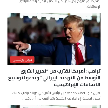
رصد إطلاق صاروخ أرض-أرض من الأراضي اليمنية باتجاه الأراضي
الإسرائيلية،…
دولي وإقليمي
ترامب: أمريكا تقترب من “تحرير الشرق
الأوسط من التهديد الإيراني” ويدعو لتوسيع
الاتفاقات الإبراهيمية
آفرين علو ـ xeber24.net قال الرئيس الأمريكي دونالد ترامب، مساء
أمس الجمعة، إن الولايات المتحدة باتت أقرب من أي وقت…