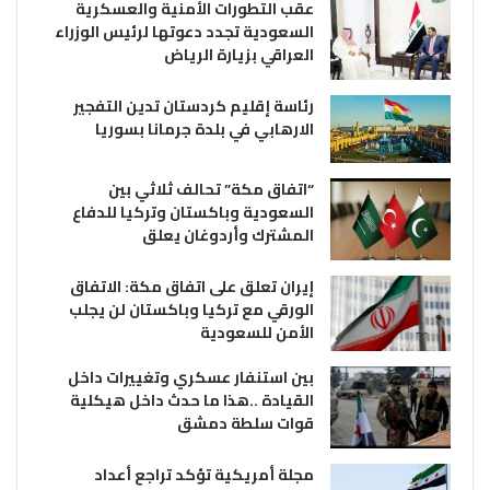
عقب التطورات الأمنية والعسكرية
السعودية تجدد دعوتها لرئيس الوزراء
العراقي بزيارة الرياض
رئاسة إقليم كردستان تدين التفجير
الارهابي في بلدة جرمانا بسوريا
“اتفاق مكة” تحالف ثلاثي بين
السعودية وباكستان وتركيا للدفاع
المشترك وأردوغان يعلق
إيران تعلق على اتفاق مكة: الاتفاق
الورقي مع تركيا وباكستان لن يجلب
الأمن للسعودية
بين استنفار عسكري وتغييرات داخل
القيادة ..هذا ما حدث داخل هيكلية
قوات سلطة دمشق
مجلة أمريكية تؤكد تراجع أعداد