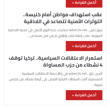
أكمل القراءة »
عقب استهداف مواطن أمام كنيسة..
التوترات الأمنية تتصاعد في اللاذقية
سوز خليل ـ xeber24.net تصاعدت حدة التوتر الأمني في مدينة اللاذقية
السورية، عقب إصابة شاب بإطلاق نار من قبل مسلحين…
أكمل القراءة »
استمرار الاعتقالات السياسية.. تركيا توقف
4 نشطاء من حزب المساواة
آفرين علو ـ xeber24.net في إطار حملة الاعتقالات السياسية
المستمرة، ألقت السلطات التركية القبض على أربعة نشطاء من مجلس
شبيبة…
أكمل القراءة »