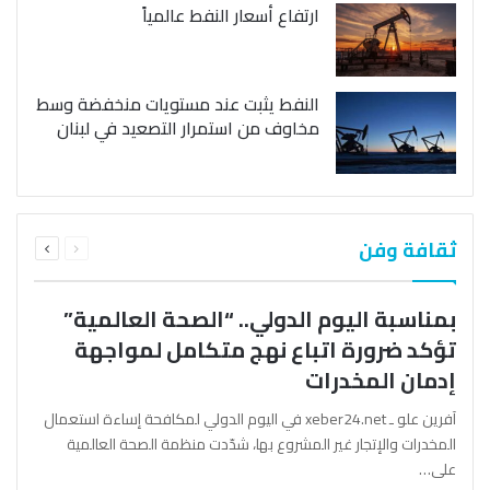
ارتفاع أسعار النفط عالمياً
النفط يثبت عند مستويات منخفضة وسط
مخاوف من استمرار التصعيد في لبنان
السابقة
التالية
ثقافة وفن
الصفحة
الصفحة
بمناسبة اليوم الدولي.. “الصحة العالمية”
تؤكد ضرورة اتباع نهج متكامل لمواجهة
إدمان المخدرات
آفرين علو ـ xeber24.net في اليوم الدولي لمكافحة إساءة استعمال
المخدرات والإتجار غير المشروع بها، شدّدت منظمة الصحة العالمية
على…