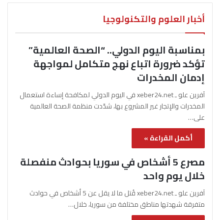
أخبار العلوم والتكنولوجيا
بمناسبة اليوم الدولي.. “الصحة العالمية”
تؤكد ضرورة اتباع نهج متكامل لمواجهة
إدمان المخدرات
آفرين علو ـ xeber24.net في اليوم الدولي لمكافحة إساءة استعمال
المخدرات والإتجار غير المشروع بها، شدّدت منظمة الصحة العالمية
على…
أكمل القراءة »
مصرع 5 أشخاص في سوريا بحوادث منفصلة
خلال يوم واحد
آفرين علو ـ xeber24.net قُتل ما لا يقل عن 5 أشخاص في حوادث
متفرقة شهدتها مناطق مختلفة من سوريا، خلال…