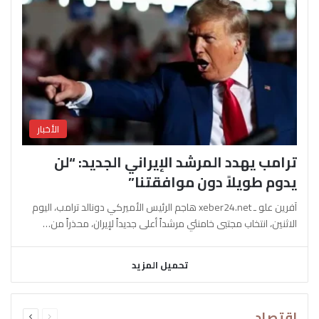
الأخبار
ترامب يهدد المرشد الإيراني الجديد: “لن
يدوم طويلاً دون موافقتنا”
آفرين علو ـ xeber24.net هاجم الرئيس الأميركي دونالد ترامب، اليوم
الاثنين، انتخاب مجتبى خامنئي مرشداً أعلى جديداً لإيران، محذراً من…
تحميل المزيد
السابقة
التالية
اقتصاد
الصفحة
الصفحة