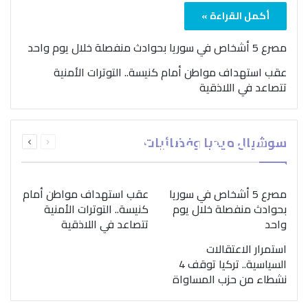
أكمل القراءة »
مصرع 5 أشخاص في سوريا بحوادث منفصلة خلال يوم واحد
عقب استهداف مواطن أمام كنيسة.. التوترات الأمنية
تتصاعد في اللاذقية
بمناسبة اليوم الدولي..
السابقة
التالية
سوشيال ميديا وفضائيات
“الصحة العالمية” تؤكد
الصفحة
الصفحة
ضرورة اتباع نهج متكامل
لمواجهة إدمان المخدرات
مصرع 5 أشخاص في سوريا
عقب استهداف مواطن أمام
بحوادث منفصلة خلال يوم
كنيسة.. التوترات الأمنية
واحد
تتصاعد في اللاذقية
استمرار الاعتقالات
السياسية.. تركيا توقف 4
نشطاء من حزب المساواة