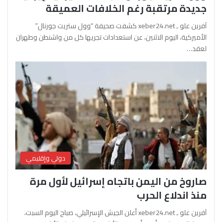
جديدة مرتقبة رغم الخلافات العميقة
آفرين علو ـ xeber24.net كشفت صحيفة “وول ستريت جورنال”
الأميركية، اليوم الاثنين، عن استعدادات تجريها كل من واشنطن وطهران
لعقد…
دولي وإقليمي
صاروخ من اليمن باتجاه إسرائيل لأول مرة
منذ اندلاع الحرب
آفرين علو ـ xeber24.net أعلن الجيش الإسرائيلي، صباح اليوم السبت،