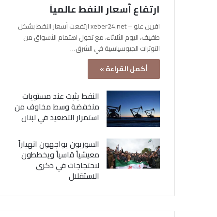
ارتفاع أسعار النفط عالمياً
آفرين علو – xeber24.net ارتفعت أسعار النفط بشكل
طفيف، اليوم الثلاثاء، مع تحول اهتمام الأسواق من
التوترات الجيوسياسية في الشرق…
أكمل القراءة »
النفط يثبت عند مستويات
منخفضة وسط مخاوف من
استمرار التصعيد في لبنان
السوريون يواجهون انهياراً
معيشياً قاسياً ويخططون
لاحتجاجات في ذكرى
الاستقلال