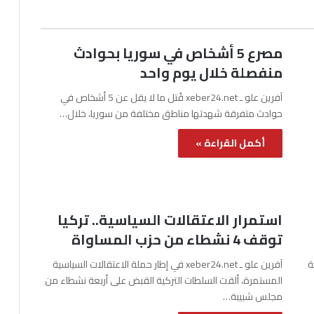
مصرع 5 أشخاص في سوريا بحوادث
منفصلة خلال يوم واحد
آفرين علو ـ xeber24.net قُتل ما لا يقل عن 5 أشخاص في
حوادث متفرقة شهدتها مناطق مختلفة من سوريا، خلال…
أكمل القراءة »
استمرار الاعتقالات السياسية.. تركيا
توقف 4 نشطاء من حزب المساواة
نة
آفرين علو ـ xeber24.net في إطار حملة الاعتقالات السياسية
المستمرة، ألقت السلطات التركية القبض على أربعة نشطاء من
مجلس شبيبة…