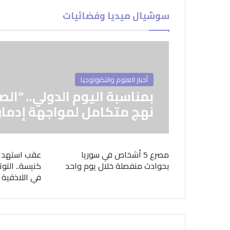
سوشيال ميديا وفضائيات
أخبار العلوم والتكنولوجيا
بمناسبة اليوم الدولي.. “الص
نهج متكامل لمواجهة إدمان
مصرع 5 أشخاص في سوريا
عقب استهدا
بحوادث منفصلة خلال يوم واحد
كنيسة.. التوت
في اللاذقية