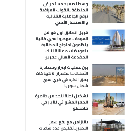
وسط تصعيد مستمر في
المنطقة..القوات العراقية
ترفع الجاهلية القتالية
والاستنفار الأمني
قبيل انطلاق اول قوافل
العودة ..مهجروا سري كانية
ينظمون احتجاج للمطالبة
بتعويضات مماثلة لتلك
المقدمة لأهالي عفرين
بين عمليات ابتزاز ومصادرة
الأملاك…استمرار الانتهاكات
بحق الكرد في كري سبي
شمال سوريا
تشكيل لجنة للحد من ظاهرة
الحفر العشوائي للآبار في
قامشلو
بالتزامن مع رفع سعر
الامبير..تقليص عدد ساعات