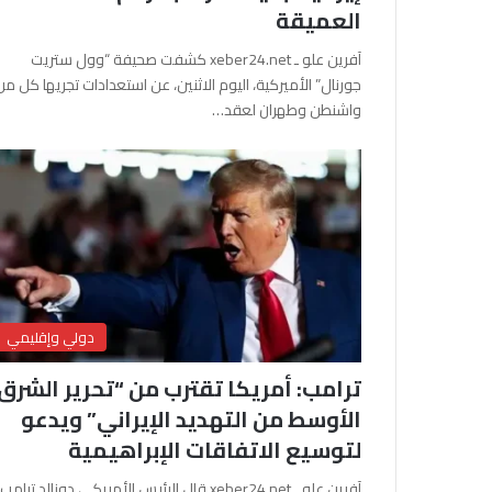
العميقة
آفرين علو ـ xeber24.net كشفت صحيفة “وول ستريت
جورنال” الأميركية، اليوم الاثنين، عن استعدادات تجريها كل من
واشنطن وطهران لعقد…
دولي وإقليمي
ترامب: أمريكا تقترب من “تحرير الشرق
الأوسط من التهديد الإيراني” ويدعو
لتوسيع الاتفاقات الإبراهيمية
آفرين علو ـ xeber24.net قال الرئيس الأمريكي دونالد ترامب،