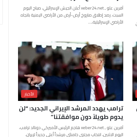
آفرين علو ـ xeber24.net أعلن الجيش الإسرائيلي، صباح اليوم
السبت، رصد إطلاق صاروخ أرض-أرض من الأراضي اليمنية باتجاه
الأراضي الإسرائيلية،…
الأخبار
ترامب يهدد المرشد الإيراني الجديد: “لن
يدوم طويلاً دون موافقتنا”
آفرين علو ـ xeber24.net هاجم الرئيس الأميركي دونالد ترامب،
اليوم الاثنين، انتخاب مجتبى خامنئي مرشداً أعلى جديداً لإيران،