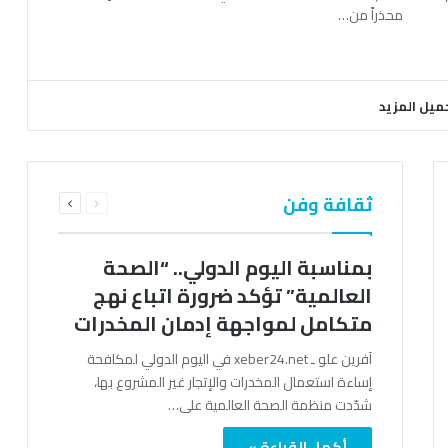
محذراً من…
ميل المزيد
السابقة
التالية
ثقافة وفن
الصفحة
الصفحة
بمناسبة اليوم الدولي.. “الصحة
العالمية” تؤكد ضرورة اتباع نهج
متكامل لمواجهة إدمان المخدرات
آفرين علو ـ xeber24.net في اليوم الدولي لمكافحة
إساءة استعمال المخدرات والإتجار غير المشروع بها،
شدّدت منظمة الصحة العالمية على…
أكمل القراءة »