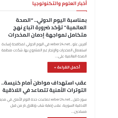
أخبار العلوم والتكنولوجيا
بمناسبة اليوم الدولي.. “الصحة
العالمية” تؤكد ضرورة اتباع نهج
متكامل لمواجهة إدمان المخدرات
آفرين علو ـ xeber24.net في اليوم الدولي لمكافحة إساءة
استعمال المخدرات والإتجار غير المشروع بها، شدّدت منظمة
الصحة العالمية على…
أكمل القراءة »
عقب استهداف مواطن أمام كنيسة..
التوترات الأمنية تتصاعد في اللاذقية
سوز خليل ـ xeber24.net تصاعدت حدة التوتر الأمني في مدي
اللاذقية السورية، عقب إصابة شاب بإطلاق نار من قبل
مسلحين…