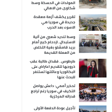
المولدات في الحسكة وسط
شكاوى من الاهالي
تقرير يكشف أزمة معقدة
جديدة في سوريا هي
الاسوء بعد الحرب
وسط تنديد شعبي من آلية
الاستبدال..ازدحام كبير أمام
بريد قامشلو بغية التخلص
من العملة القديمة
طرطوس.. فقدان طالبة عقب
خروجها لتقديم اعتراض على
البكالوريا وعائلتها تستنفر
للبحث عنها
تحذير أممي: داعش يواصل
التكيف في سوريا رغم تراجع
قدراته المركزية
تأجيل عودة الدفعة الأولى