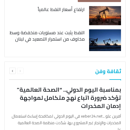
ارتفاع أسعار النفط عالمياً
النفط يثبت عند مستويات منخفضة وسط
مخاوف من استمرار التصعيد في لبنان
السابقة
التالية
ثقافة وفن
الصفحة
الصفحة
بمناسبة اليوم الدولي.. “الصحة العالمية”
تؤكد ضرورة اتباع نهج متكامل لمواجهة
إدمان المخدرات
آفرين علو ـ xeber24.net في اليوم الدولي لمكافحة إساءة استعمال
المخدرات والإتجار غير المشروع بها، شدّدت منظمة الصحة العالمية
على…