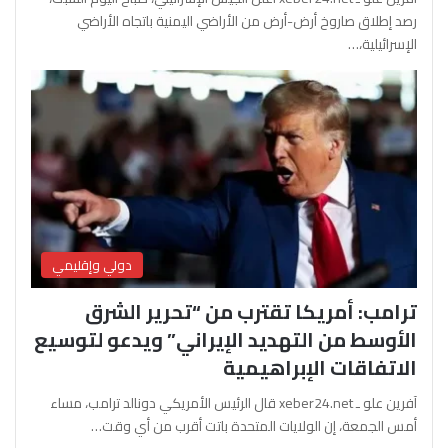
رصد إطلاق صاروخ أرض-أرض من الأراضي اليمنية باتجاه الأراضي
الإسرائيلية،…
دولي وإقليمي
ترامب: أمريكا تقترب من “تحرير الشرق
الأوسط من التهديد الإيراني” ويدعو لتوسيع
الاتفاقات الإبراهيمية
آفرين علو ـ xeber24.net قال الرئيس الأمريكي دونالد ترامب، مساء
أمس الجمعة، إن الولايات المتحدة باتت أقرب من أي وقت…