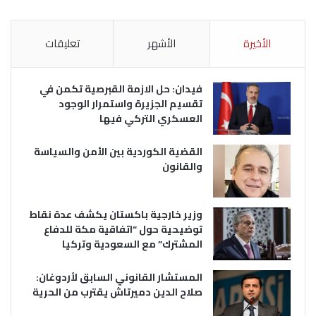
الأخيرة
الأشهر
تعليقات
فيدان: حل الازمة القبرصية تكمن في
تقسيم الجزيرة واستمرار الوجود
العسكري التركي فيها
القضية الكوردية بين الأمن والسياسة
والقانون
وزير خارجية باكستان يكشف عدة نقاط
توضيحية حول “اتفاقية مكة للدفاع
المشترك” مع السعودية وتركيا
المستشار القانوني السابق لأردوغان:
صلاح الدين دميرتاش يقترب من الحرية