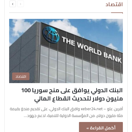
اقتصاد
الصفحة
الصفحة
اقتصاد
البنك الدولي يوافق على منح سوريا 100
مليون دولار لتحديث القطاع المالي
آفرين علو – xeber24.net وافق البنك الدولي، على تقديم منحةٍ بقيمة
مئة مليون دولار، من المؤسسة الدولية للتنمية، لدعم جهود…
أكمل القراءة »