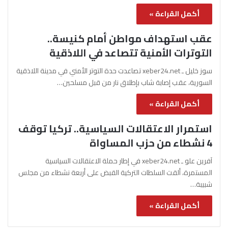
أكمل القراءة »
عقب استهداف مواطن أمام كنيسة..
التوترات الأمنية تتصاعد في اللاذقية
سوز خليل ـ xeber24.net تصاعدت حدة التوتر الأمني في مدينة اللاذقية
السورية، عقب إصابة شاب بإطلاق نار من قبل مسلحين…
أكمل القراءة »
استمرار الاعتقالات السياسية.. تركيا توقف
4 نشطاء من حزب المساواة
آفرين علو ـ xeber24.net في إطار حملة الاعتقالات السياسية
المستمرة، ألقت السلطات التركية القبض على أربعة نشطاء من مجلس
شبيبة…
أكمل القراءة »