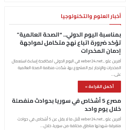
أخبار العلوم والتكنولوجيا
بمناسبة اليوم الدولي.. “الصحة العالمية”
تؤكد ضرورة اتباع نهج متكامل لمواجهة
إدمان المخدرات
آفرين علو ـ xeber24.net في اليوم الدولي لمكافحة إساءة استعمال
المخدرات والإتجار غير المشروع بها، شدّدت منظمة الصحة العالمية
على…
أكمل القراءة »
مصرع 5 أشخاص في سوريا بحوادث منفصلة
خلال يوم واحد
آفرين علو ـ xeber24.net قُتل ما لا يقل عن 5 أشخاص في حوادث
متفرقة شهدتها مناطق مختلفة من سوريا، خلال…