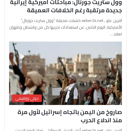
وول ستريت جورنال: مباحثات أميركية إيرانية
جديدة مرتقبة رغم الخلافات العميقة
آفرين علو ـ xeber24.net كشفت صحيفة “وول ستريت جورنال”
الأميركية، اليوم الاثنين، عن استعدادات تجريها كل من واشنطن وطهران
لعقد…
دولي وإقليمي
صاروخ من اليمن باتجاه إسرائيل لأول مرة
منذ اندلاع الحرب
آفرين علو ـ xeber24.net أعلن الجيش الإسرائيلي، صباح اليوم السبت،