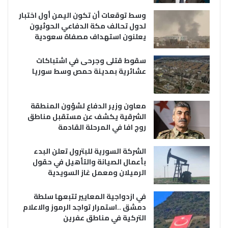
وسط توقعات أن تكون اليمن أول اختبار
لدول تحالف مكة الدفاعي الحوثيون
يعلنون استهداف مصفاة سعودية
سقوط قتلى وجرحى في اشتباكات
عشائرية بمدينة حمص وسط سوريا
معاون وزير الدفاع لشؤون المنطقة
الشرقية يكشف عن مستقبل مناطق
روج افا في المرحلة القادمة
الشركة السورية للبترول تعلن البدء
بأعمال الصيانة والتأهيل في حقول
الرميلان ومعمل غاز السويدية
في ازدواجية المعايير تتبعها سلطة
دمشق ..استمرار تواجد الرموز والاعلام
التركية في مناطق عفرين