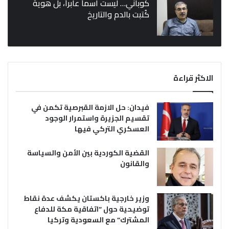
كوباني… ليست اسماً عابراً، بل هوية
كُتبت بالدم والتاريخ
الاكثر قراءة
فيدان: حل الازمة القبرصية تكمن في
تقسيم الجزيرة واستمرار الوجود
العسكري التركي فيها
القضية الكوردية بين الأمن والسياسة
والقانون
وزير خارجية باكستان يكشف عدة نقاط
توضيحية حول “اتفاقية مكة للدفاع
المشترك” مع السعودية وتركيا