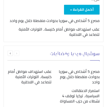
أكمل القراءة »
مصرع 5 أشخاص في سوريا بحوادث منفصلة خلال يوم واحد
عقب استهداف مواطن أمام كنيسة.. التوترات الأمنية
تتصاعد في اللاذقية
بمناسبة اليوم الدولي..
السابقة
التالية
سوشيال ميديا وفضائيات
“الصحة العالمية” تؤكد
الصفحة
الصفحة
ضرورة اتباع نهج متكامل
لمواجهة إدمان المخدرات
مصرع 5 أشخاص في سوريا
عقب استهداف مواطن أمام
بحوادث منفصلة خلال يوم
كنيسة.. التوترات الأمنية
واحد
تتصاعد في اللاذقية
استمرار الاعتقالات
السياسية.. تركيا توقف 4
نشطاء من حزب المساواة