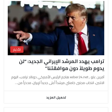
الأخبار
ترامب يهدد المرشد الإيراني الجديد: “لن
يدوم طويلاً دون موافقتنا”
آفرين علو ـ xeber24.net هاجم الرئيس الأميركي دونالد ترامب، اليوم
الاثنين، انتخاب مجتبى خامنئي مرشداً أعلى جديداً لإيران، محذراً من…
تحميل المزيد
السابقة
التالية