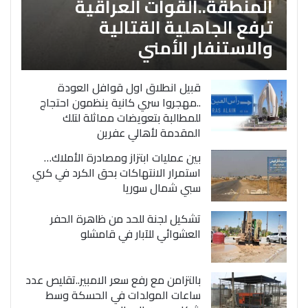
المنطقة..القوات العراقية
ترفع الجاهلية القتالية
والاستنفار الأمني
قبيل انطلاق اول قوافل العودة
..مهجروا سري كانية ينظمون احتجاج
للمطالبة بتعويضات مماثلة لتلك
المقدمة لأهالي عفرين
بين عمليات ابتزاز ومصادرة الأملاك…
استمرار الانتهاكات بحق الكرد في كري
سبي شمال سوريا
تشكيل لجنة للحد من ظاهرة الحفر
العشوائي للآبار في قامشلو
بالتزامن مع رفع سعر الامبير..تقليص عدد
ساعات المولدات في الحسكة وسط