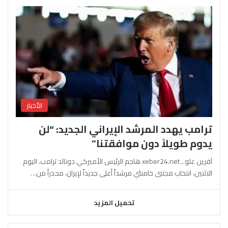
الأخبار
ترامب يهدد المرشد الإيراني الجديد: “لن
يدوم طويلاً دون موافقتنا”
آفرين علو ـ xeber24.net هاجم الرئيس الأميركي دونالد ترامب، اليوم
الاثنين، انتخاب مجتبى خامنئي مرشداً أعلى جديداً لإيران، محذراً من…
تحميل المزيد