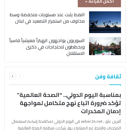
أكمل القراءة »
النفط يثبت عند مستويات منخفضة وسط
مخاوف من استمرار التصعيد في لبنان
السوريون يواجهون انهياراً معيشياً قاسياً
ويخططون لاحتجاجات في ذكرى
الاستقلال
السابقة
التالية
ثقافة وفن
الصفحة
الصفحة
بمناسبة اليوم الدولي.. “الصحة العالمية”
تؤكد ضرورة اتباع نهج متكامل لمواجهة
إدمان المخدرات
آفرين علو ـ xeber24.net في اليوم الدولي لمكافحة إساءة استعمال
المخدرات والإتجار غير المشروع بها، شدّدت منظمة الصحة العالمية