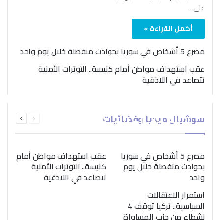
على…
أكمل القراءة »
مصرع 5 أشخاص في سوريا بحوادث منفصلة خلال يوم واحد
عقب استهداف مواطن أمام كنيسة.. التوترات الأمنية
تتصاعد في اللاذقية
بمناسبة اليوم الدولي..
السابقة
التالية
سوشيال ميديا وفضائيات
“الصحة العالمية” تؤكد
الصفحة
الصفحة
ضرورة اتباع نهج متكامل
لمواجهة إدمان المخدرات
مصرع 5 أشخاص في سوريا
عقب استهداف مواطن أمام
بحوادث منفصلة خلال يوم
كنيسة.. التوترات الأمنية
واحد
تتصاعد في اللاذقية
استمرار الاعتقالات
السياسية.. تركيا توقف 4
نشطاء من حزب المساواة