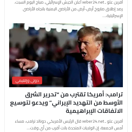
آفرين علو ـ xeber24.net أعلن الجيش الإسرائيلي، صباح اليوم السبت،
رصد إطلاق صاروخ أرض-أرض من الأراضي اليمنية باتجاه الأراضي
الإسرائيلية،…
دولي وإقليمي
ترامب: أمريكا تقترب من “تحرير الشرق
الأوسط من التهديد الإيراني” ويدعو لتوسيع
الاتفاقات الإبراهيمية
آفرين علو ـ xeber24.net قال الرئيس الأمريكي دونالد ترامب، مساء
أمس الجمعة، إن الولايات المتحدة باتت أقرب من أي وقت…