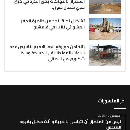
استمرار الانتهاكات بحق الكرد في كري
سبي شمال سوريا
تشكيل لجنة للحد من ظاهرة الحفر
العشوائي للآبار في قامشلو
بالتزامن مع رفع سعر الامبير..تقليص عدد
ساعات المولدات في الحسكة وسط
شكاوى من الاهالي
اخر المنشورات
أغسطس 10, 2025
ليس من المنطق أن تتباهى بالحرية و أنت مكبل بقيود
المنطق