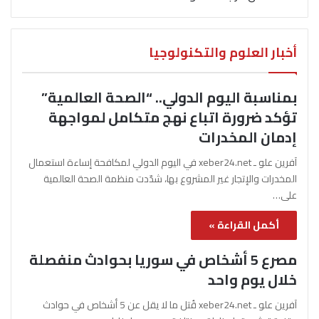
أخبار العلوم والتكنولوجيا
بمناسبة اليوم الدولي.. “الصحة العالمية”
تؤكد ضرورة اتباع نهج متكامل لمواجهة
إدمان المخدرات
آفرين علو ـ xeber24.net في اليوم الدولي لمكافحة إساءة استعمال
المخدرات والإتجار غير المشروع بها، شدّدت منظمة الصحة العالمية
على…
أكمل القراءة »
مصرع 5 أشخاص في سوريا بحوادث منفصلة
خلال يوم واحد
آفرين علو ـ xeber24.net قُتل ما لا يقل عن 5 أشخاص في حوادث