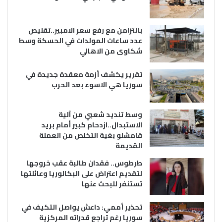
بالتزامن مع رفع سعر الامبير..تقليص
عدد ساعات المولدات في الحسكة وسط
شكاوى من الاهالي
تقرير يكشف أزمة معقدة جديدة في
سوريا هي الاسوء بعد الحرب
وسط تنديد شعبي من آلية
الاستبدال..ازدحام كبير أمام بريد
قامشلو بغية التخلص من العملة
القديمة
طرطوس.. فقدان طالبة عقب خروجها
لتقديم اعتراض على البكالوريا وعائلتها
تستنفر للبحث عنها
تحذير أممي: داعش يواصل التكيف في
سوريا رغم تراجع قدراته المركزية