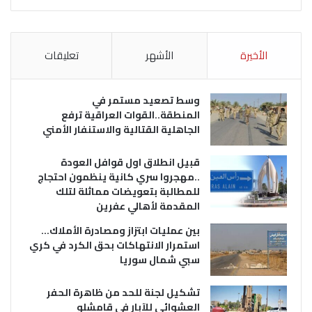
الأخيرة
الأشهر
تعليقات
وسط تصعيد مستمر في
المنطقة..القوات العراقية ترفع
الجاهلية القتالية والاستنفار الأمني
قبيل انطلاق اول قوافل العودة
..مهجروا سري كانية ينظمون احتجاج
للمطالبة بتعويضات مماثلة لتلك
المقدمة لأهالي عفرين
بين عمليات ابتزاز ومصادرة الأملاك…
استمرار الانتهاكات بحق الكرد في كري
سبي شمال سوريا
تشكيل لجنة للحد من ظاهرة الحفر
العشوائي للآبار في قامشلو