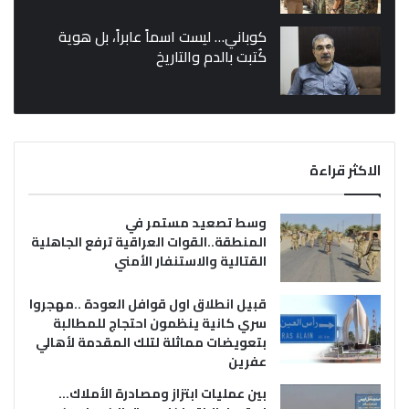
كوباني… ليست اسماً عابراً، بل هوية
كُتبت بالدم والتاريخ
الاكثر قراءة
وسط تصعيد مستمر في
المنطقة..القوات العراقية ترفع الجاهلية
القتالية والاستنفار الأمني
قبيل انطلاق اول قوافل العودة ..مهجروا
سري كانية ينظمون احتجاج للمطالبة
بتعويضات مماثلة لتلك المقدمة لأهالي
عفرين
بين عمليات ابتزاز ومصادرة الأملاك…