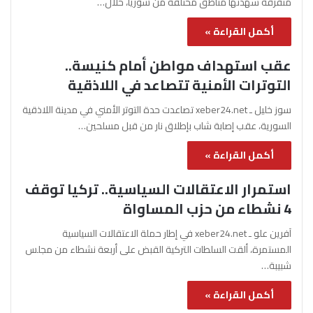
متفرقة شهدتها مناطق مختلفة من سوريا، خلال…
أكمل القراءة »
عقب استهداف مواطن أمام كنيسة..
التوترات الأمنية تتصاعد في اللاذقية
سوز خليل ـ xeber24.net تصاعدت حدة التوتر الأمني في مدينة اللاذقية
السورية، عقب إصابة شاب بإطلاق نار من قبل مسلحين…
أكمل القراءة »
استمرار الاعتقالات السياسية.. تركيا توقف
4 نشطاء من حزب المساواة
آفرين علو ـ xeber24.net في إطار حملة الاعتقالات السياسية
المستمرة، ألقت السلطات التركية القبض على أربعة نشطاء من مجلس
شبيبة…
أكمل القراءة »