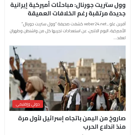
وول ستريت جورنال: مباحثات أميركية إيرانية
جديدة مرتقبة رغم الخلافات العميقة
آفرين علو ـ xeber24.net كشفت صحيفة “وول ستريت جورنال”
الأميركية، اليوم الاثنين، عن استعدادات تجريها كل من واشنطن وطهران
لعقد…
دولي وإقليمي
صاروخ من اليمن باتجاه إسرائيل لأول مرة
منذ اندلاع الحرب