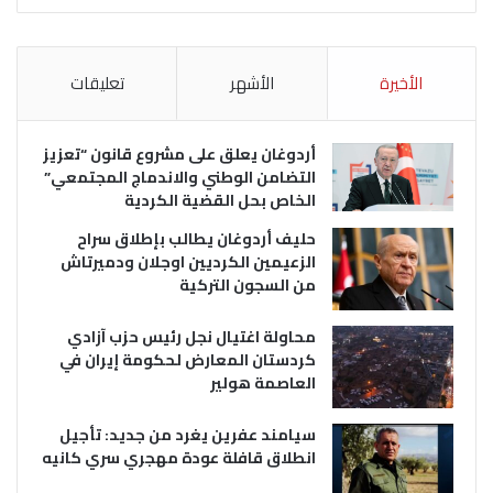
الأخيرة
الأشهر
تعليقات
أردوغان يعلق على مشروع قانون “تعزيز
التضامن الوطني والاندماج المجتمعي”
الخاص بحل القضية الكردية
حليف أردوغان يطالب بإطلاق سراح
الزعيمين الكرديين اوجلان ودميرتاش
من السجون التركية
محاولة اغتيال نجل رئيس حزب آزادي
كردستان المعارض لحكومة إيران في
العاصمة هولير
سيامند عفرين يغرد من جديد: تأجيل
انطلاق قافلة عودة مهجري سري كانيه