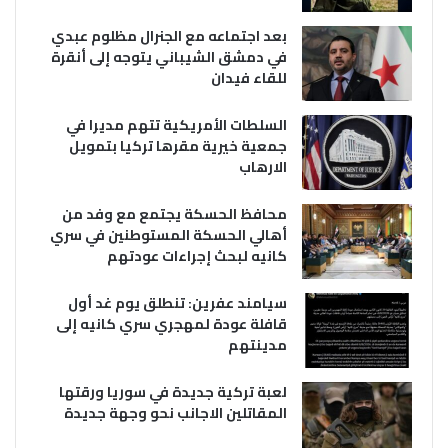
بعد اجتماعه مع الجنرال مظلوم عبدي
في دمشق الشيباني يتوجه إلى أنقرة
للقاء فيدان
السلطات الأمريكية تتهم مديرا في
جمعية خيرية مقرها تركيا بتمويل
الارهاب
محافظ الحسكة يجتمع مع وفد من
أهالي الحسكة المستوطنين في سري
كانيه لبحث إجراءات عودتهم
سيامند عفرين: تنطلق يوم غد أول
قافلة عودة لمهجري سري كانيه إلى
مدينتهم
لعبة تركية جديدة في سوريا ورقتها
المقاتلين الاجانب نحو وجهة جديدة