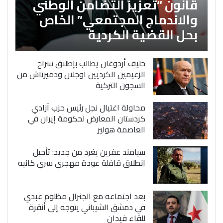
قانون “تعزيز التضامن الوطني
والاندماج المجتمعي” الخاص
بحل القضية الكردية
حليف أردوغان يطالب بإطلاق سراح
الزعيمين الكرديين اوجلان ودميرتاش من
السجون التركية
محاولة اغتيال نجل رئيس حزب آزادي
كردستان المعارض لحكومة إيران في
العاصمة هولير
سيامند عفرين يغرد من جديد: تأجيل
انطلاق قافلة عودة مهجري سري كانيه
بعد اجتماعه مع الجنرال مظلوم عبدي
في دمشق الشيباني يتوجه إلى أنقرة
للقاء فيدان