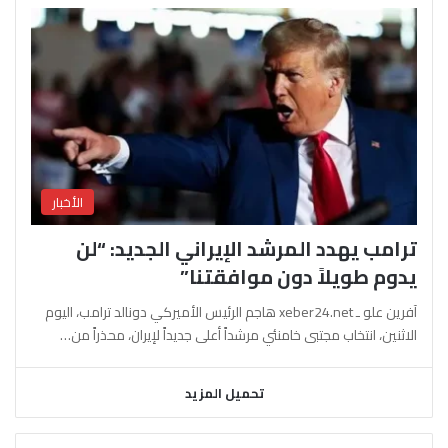
الأخبار
ترامب يهدد المرشد الإيراني الجديد: “لن
يدوم طويلاً دون موافقتنا”
آفرين علو ـ xeber24.net هاجم الرئيس الأميركي دونالد ترامب، اليوم
الاثنين، انتخاب مجتبى خامنئي مرشداً أعلى جديداً لإيران، محذراً من…
تحميل المزيد
السابقة
التالية