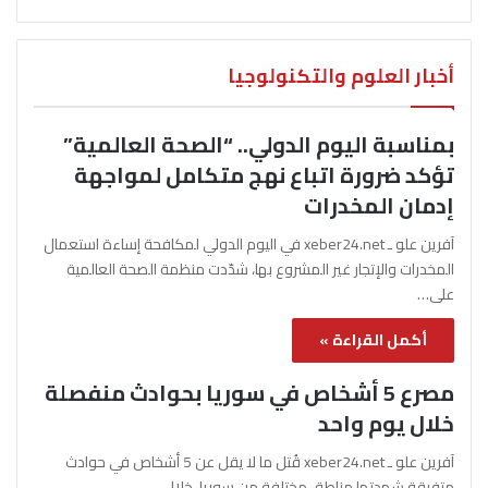
أخبار العلوم والتكنولوجيا
بمناسبة اليوم الدولي.. “الصحة العالمية”
تؤكد ضرورة اتباع نهج متكامل لمواجهة
إدمان المخدرات
آفرين علو ـ xeber24.net في اليوم الدولي لمكافحة إساءة استعمال
المخدرات والإتجار غير المشروع بها، شدّدت منظمة الصحة العالمية
على…
أكمل القراءة »
مصرع 5 أشخاص في سوريا بحوادث منفصلة
خلال يوم واحد
آفرين علو ـ xeber24.net قُتل ما لا يقل عن 5 أشخاص في حوادث
متفرقة شهدتها مناطق مختلفة من سوريا، خلال…