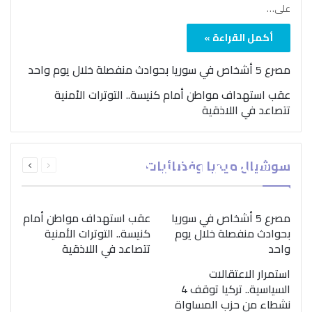
على…
أكمل القراءة »
مصرع 5 أشخاص في سوريا بحوادث منفصلة خلال يوم واحد
عقب استهداف مواطن أمام كنيسة.. التوترات الأمنية
تتصاعد في اللاذقية
بمناسبة اليوم الدولي..
السابقة
التالية
سوشيال ميديا وفضائيات
“الصحة العالمية” تؤكد
الصفحة
الصفحة
ضرورة اتباع نهج متكامل
لمواجهة إدمان المخدرات
مصرع 5 أشخاص في سوريا
عقب استهداف مواطن أمام
بحوادث منفصلة خلال يوم
كنيسة.. التوترات الأمنية
واحد
تتصاعد في اللاذقية
استمرار الاعتقالات
السياسية.. تركيا توقف 4
نشطاء من حزب المساواة