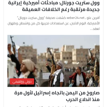
وول ستريت جورنال: مباحثات أميركية إيرانية
جديدة مرتقبة رغم الخلافات العميقة
آفرين علو ـ xeber24.net كشفت صحيفة “وول ستريت جورنال”
الأميركية، اليوم الاثنين، عن استعدادات تجريها كل من واشنطن وطهران
لعقد…
دولي وإقليمي
صاروخ من اليمن باتجاه إسرائيل لأول مرة
منذ اندلاع الحرب