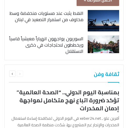
أكمل القراءة »
النفط يثبت عند مستويات منخفضة وسط
مخاوف من استمرار التصعيد في لبنان
السوريون يواجهون انهياراً معيشياً قاسياً
ويخططون لاحتجاجات في ذكرى
الاستقلال
السابقة
التالية
ثقافة وفن
الصفحة
الصفحة
بمناسبة اليوم الدولي.. “الصحة العالمية”
تؤكد ضرورة اتباع نهج متكامل لمواجهة
إدمان المخدرات
آفرين علو ـ xeber24.net في اليوم الدولي لمكافحة إساءة استعمال
المخدرات والإتجار غير المشروع بها، شدّدت منظمة الصحة العالمية