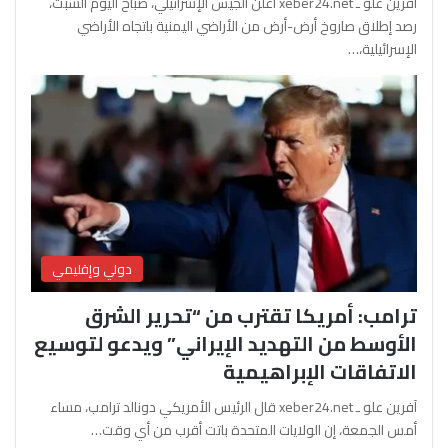
آفرين علو ـ xeber24.net أعلن الجيش الإسرائيلي، صباح اليوم السبت،
رصد إطلاق صاروخ أرض-أرض من الأراضي اليمنية باتجاه الأراضي
الإسرائيلية،…
دولي وإقليمي
ترامب: أمريكا تقترب من “تحرير الشرق
الأوسط من التهديد الإيراني” ويدعو لتوسيع
الاتفاقات الإبراهيمية
آفرين علو ـ xeber24.net قال الرئيس الأمريكي دونالد ترامب، مساء
أمس الجمعة، إن الولايات المتحدة باتت أقرب من أي وقت…