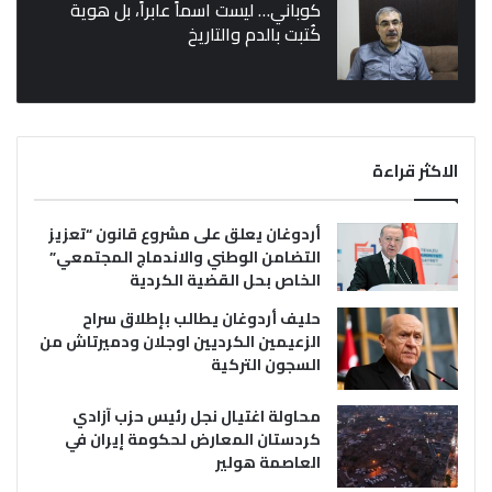
كوباني… ليست اسماً عابراً، بل هوية
كُتبت بالدم والتاريخ
الاكثر قراءة
أردوغان يعلق على مشروع قانون “تعزيز
التضامن الوطني والاندماج المجتمعي”
الخاص بحل القضية الكردية
حليف أردوغان يطالب بإطلاق سراح
الزعيمين الكرديين اوجلان ودميرتاش من
السجون التركية
محاولة اغتيال نجل رئيس حزب آزادي
كردستان المعارض لحكومة إيران في
العاصمة هولير