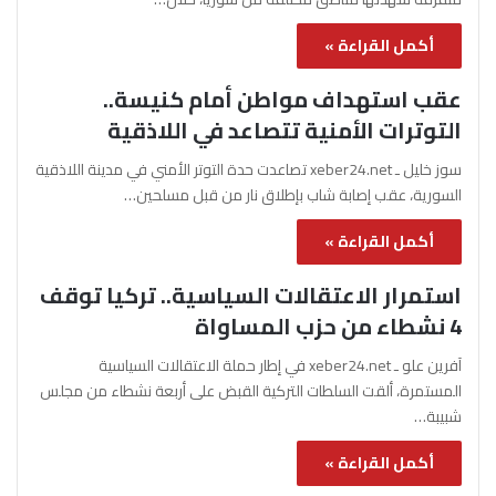
أكمل القراءة »
عقب استهداف مواطن أمام كنيسة..
التوترات الأمنية تتصاعد في اللاذقية
سوز خليل ـ xeber24.net تصاعدت حدة التوتر الأمني في مدينة اللاذقية
السورية، عقب إصابة شاب بإطلاق نار من قبل مسلحين…
أكمل القراءة »
استمرار الاعتقالات السياسية.. تركيا توقف
4 نشطاء من حزب المساواة
آفرين علو ـ xeber24.net في إطار حملة الاعتقالات السياسية
المستمرة، ألقت السلطات التركية القبض على أربعة نشطاء من مجلس
شبيبة…
أكمل القراءة »