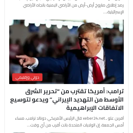
رصد إطلاق صاروخ أرض-أرض من الأراضي اليمنية باتجاه الأراضي
الإسرائيلية،…
دولي وإقليمي
ترامب: أمريكا تقترب من “تحرير الشرق
الأوسط من التهديد الإيراني” ويدعو لتوسيع
الاتفاقات الإبراهيمية
آفرين علو ـ xeber24.net قال الرئيس الأمريكي دونالد ترامب، مساء
أمس الجمعة، إن الولايات المتحدة باتت أقرب من أي وقت…