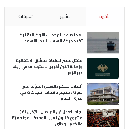
الأخيرة
الأشهر
تعليقات
بعد تصاعد الهجمات الأوكرانية تركيا
تقيد حركة السفن بالبحر الأسود
مقتل عنصر لسلطة دمشق الانتقالية
وإصابة اثنين آخرين باستهداف في ريف
دير الزور
ألمانيا تحكم بالسجن المؤبد بحق
سوري متهم بارتكاب انتهاكات في
بصرى الشام
لجنة العدل في البرلمان التُّركي تقرُّ
مشروع قانون تعزيز الوحدة المجتمعيَّة
والدَّعم الوطني