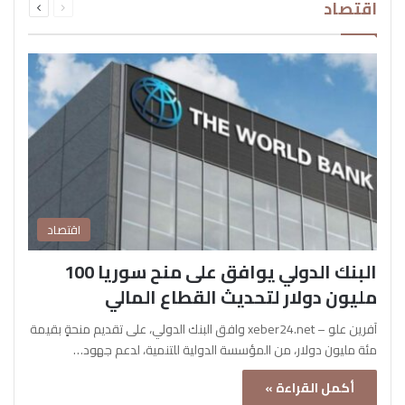
اقتصاد
الصفحة
الصفحة
اقتصاد
البنك الدولي يوافق على منح سوريا 100
مليون دولار لتحديث القطاع المالي
آفرين علو – xeber24.net وافق البنك الدولي، على تقديم منحةٍ بقيمة
مئة مليون دولار، من المؤسسة الدولية للتنمية، لدعم جهود…
أكمل القراءة »