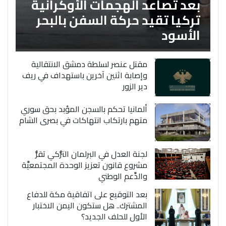
بعد تصاعد الهجمات الأوكرانية
تركيا تقيد حركة السفن بالبحر
الأسود
مقتل عنصر لسلطة دمشق الانتقالية
وإصابة اثنين آخرين باستهداف في ريف
دير الزور
ألمانيا تحكم بالسجن المؤبد بحق سوري
متهم بارتكاب انتهاكات في بصرى الشام
لجنة العدل في البرلمان التُّركي تقرُّ
مشروع قانون تعزيز الوحدة المجتمعيَّة
والدَّعم الوطني
بعد التوقيع على اتفاقية مكة للدفاع
المشترك.. هل ستكون اليمن الاختبار
الأول للحلف الجديد؟