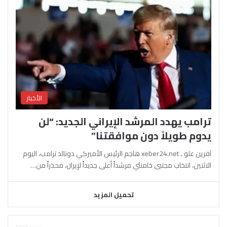
الأخبار
ترامب يهدد المرشد الإيراني الجديد: “لن
يدوم طويلاً دون موافقتنا”
آفرين علو ـ xeber24.net هاجم الرئيس الأميركي دونالد ترامب، اليوم
الاثنين، انتخاب مجتبى خامنئي مرشداً أعلى جديداً لإيران، محذراً من…
تحميل المزيد
السابقة
التالية