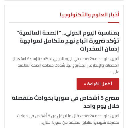
أخبار العلوم والتكنولوجيا
بمناسبة اليوم الدولي.. “الصحة العالمية”
تؤكد ضرورة اتباع نهج متكامل لمواجهة
إدمان المخدرات
آفرين علو ـ xeber24.net في اليوم الدولي لمكافحة إساءة استعمال
المخدرات والإتجار غير المشروع بها، شدّدت منظمة الصحة العالمية
على…
أكمل القراءة »
مصرع 5 أشخاص في سوريا بحوادث منفصلة
خلال يوم واحد
آفرين علو ـ xeber24.net قُتل ما لا يقل عن 5 أشخاص في حوادث
متفرقة شهدتها مناطق مختلفة من سوريا، خلال…