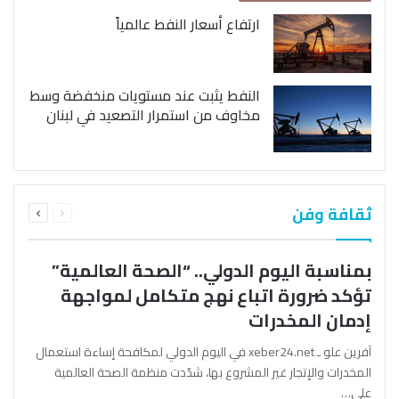
ارتفاع أسعار النفط عالمياً
النفط يثبت عند مستويات منخفضة وسط
مخاوف من استمرار التصعيد في لبنان
السابقة
التالية
ثقافة وفن
الصفحة
الصفحة
بمناسبة اليوم الدولي.. “الصحة العالمية”
تؤكد ضرورة اتباع نهج متكامل لمواجهة
إدمان المخدرات
آفرين علو ـ xeber24.net في اليوم الدولي لمكافحة إساءة استعمال
المخدرات والإتجار غير المشروع بها، شدّدت منظمة الصحة العالمية
على…