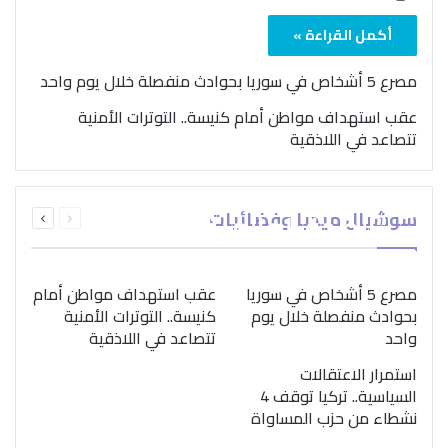
أكمل القراءة »
مصرع 5 أشخاص في سوريا بحوادث منفصلة خلال يوم واحد
عقب استهداف مواطن أمام كنيسة.. التوترات الأمنية
تتصاعد في اللاذقية
بمناسبة اليوم الدولي..
السابقة
التالية
سوشيال ميديا وفضائيات
“الصحة العالمية” تؤكد
الصفحة
الصفحة
ضرورة اتباع نهج متكامل
لمواجهة إدمان المخدرات
مصرع 5 أشخاص في سوريا
عقب استهداف مواطن أمام
بحوادث منفصلة خلال يوم
كنيسة.. التوترات الأمنية
واحد
تتصاعد في اللاذقية
استمرار الاعتقالات
السياسية.. تركيا توقف 4
نشطاء من حزب المساواة