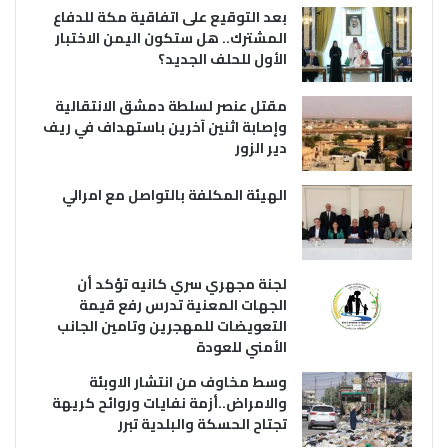
بعد التوقيع على اتفاقية مكة للدفاع
المشترك.. هل ستكون اليمن الاختبار
الأول للحلف الجديد؟
مقتل عنصر لسلطة دمشق الانتقالية
وإصابة اثنين آخرين باستهداف في ريف
دير الزور
الهيئة المكلفة بالتواصل مع امرالي
لجنة مجهري سري كانيه تؤكد أن
الجهات المعنية تدرس رفع قيمة
التعويضات للمهجرين وتامين الجانب
الأمني للعودة
وسط مخاوف من انتشار الاوبئة
والامراض..أزمة نفايات وروائح كريهة
تجتاح الحسكة والبلدية تبرر