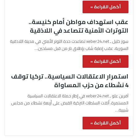
أكمل القراءة »
عقب استهداف مواطن أمام كنيسة..
التوترات الأمنية تتصاعد في اللاذقية
سوز خليل ـ xeber24.net تصاعدت حدة التوتر الأمني في مدينة اللاذقية
السورية، عقب إصابة شاب بإطلاق نار من قبل مسلحين…
أكمل القراءة »
استمرار الاعتقالات السياسية.. تركيا توقف
4 نشطاء من حزب المساواة
آفرين علو ـ xeber24.net في إطار حملة الاعتقالات السياسية
المستمرة، ألقت السلطات التركية القبض على أربعة نشطاء من مجلس
شبيبة…
أكمل القراءة »