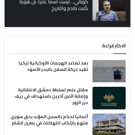
كوباني… ليست اسماً عابراً، بل هوية
كُتبت بالدم والتاريخ
الاكثر قراءة
بعد تصاعد الهجمات الأوكرانية تركيا
تقيد حركة السفن بالبحر الأسود
مقتل عنصر لسلطة دمشق الانتقالية
وإصابة اثنين آخرين باستهداف في ريف
دير الزور
ألمانيا تحكم بالسجن المؤبد بحق سوري
متهم بارتكاب انتهاكات في بصرى الشام