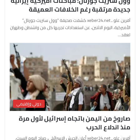
وول ستريت جورنال: مباحثات أميركية إيرانية
جديدة مرتقبة رغم الخلافات العميقة
آفرين علو ـ xeber24.net كشفت صحيفة “وول ستريت جورنال”
الأميركية، اليوم الاثنين، عن استعدادات تجريها كل من واشنطن وطهران
لعقد…
دولي وإقليمي
صاروخ من اليمن باتجاه إسرائيل لأول مرة
منذ اندلاع الحرب
آفرين علو ـ xeber24.net أعلن الجيش الإسرائيلي، صباح اليوم السبت،