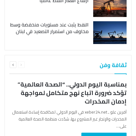
ارتفاع أسعار النفط عالمياً
النفط يثبت عند مستويات منخفضة وسط
مخاوف من استمرار التصعيد في لبنان
السابقة
التالية
ثقافة وفن
الصفحة
الصفحة
بمناسبة اليوم الدولي.. “الصحة العالمية”
تؤكد ضرورة اتباع نهج متكامل لمواجهة
إدمان المخدرات
آفرين علو ـ xeber24.net في اليوم الدولي لمكافحة إساءة استعمال
المخدرات والإتجار غير المشروع بها، شدّدت منظمة الصحة العالمية
على…