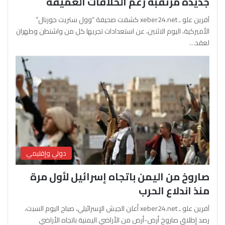
جديدة مرتقبة رغم الخلافات العميقة
آفرين علو ـ xeber24.net كشفت صحيفة “وول ستريت جورنال”
الأميركية، اليوم الاثنين، عن استعدادات تجريها كل من واشنطن وطهران
لعقد…
دولي وإقليمي
صاروخ من اليمن باتجاه إسرائيل لأول مرة
منذ اندلاع الحرب
آفرين علو ـ xeber24.net أعلن الجيش الإسرائيلي، صباح اليوم السبت،
رصد إطلاق صاروخ أرض-أرض من الأراضي اليمنية باتجاه الأراضي