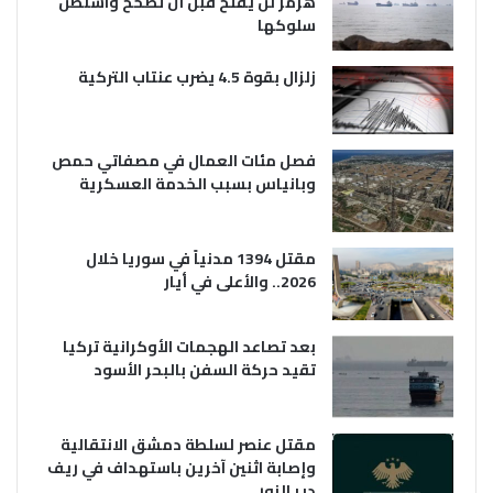
هرمز لن يفتح قبل أن تصحح واشنطن
سلوكها
زلزال بقوة 4.5 يضرب عنتاب التركية
فصل مئات العمال في مصفاتي حمص
وبانياس بسبب الخدمة العسكرية
مقتل 1394 مدنياً في سوريا خلال
2026.. والأعلى في أيار
بعد تصاعد الهجمات الأوكرانية تركيا
تقيد حركة السفن بالبحر الأسود
مقتل عنصر لسلطة دمشق الانتقالية
وإصابة اثنين آخرين باستهداف في ريف
دير الزور