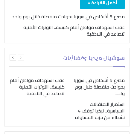
أكمل القراءة »
مصرع 5 أشخاص في سوريا بحوادث منفصلة خلال يوم واحد
عقب استهداف مواطن أمام كنيسة.. التوترات الأمنية
تتصاعد في اللاذقية
بمناسبة اليوم الدولي..
السابقة
التالية
سوشيال ميديا وفضائيات
“الصحة العالمية” تؤكد
الصفحة
الصفحة
ضرورة اتباع نهج متكامل
لمواجهة إدمان المخدرات
مصرع 5 أشخاص في سوريا
عقب استهداف مواطن أمام
بحوادث منفصلة خلال يوم
كنيسة.. التوترات الأمنية
واحد
تتصاعد في اللاذقية
استمرار الاعتقالات
السياسية.. تركيا توقف 4
نشطاء من حزب المساواة