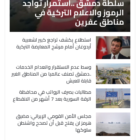
سلطة دمشق ..استمرار تواجد
الرموز والاعلام التركية في
مناطق عفرين
استطلاع يكشف تراجع كبير لشعبية
أردوغان أمام مرشح المعارضة التركية
وسط عدم الاستقرار وانعدام الخدمات
..دمشق تصنف عالميا من المناطق الغير
قابلة للعيش
مطالبات بصرف الرواتب في محافظة
الرقة السورية بعد 7 أشهر من الانقطاع
مجلس الأمن القومي الإيراني: مضيق
هرمز لن يفتح قبل أن تصحح واشنطن
سلوكها