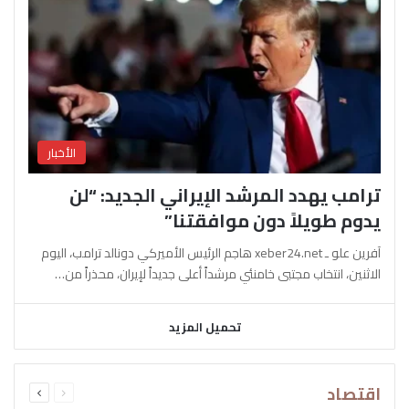
الأخبار
ترامب يهدد المرشد الإيراني الجديد: “لن
يدوم طويلاً دون موافقتنا”
آفرين علو ـ xeber24.net هاجم الرئيس الأميركي دونالد ترامب، اليوم
الاثنين، انتخاب مجتبى خامنئي مرشداً أعلى جديداً لإيران، محذراً من…
تحميل المزيد
السابقة
التالية
اقتصاد
الصفحة
الصفحة