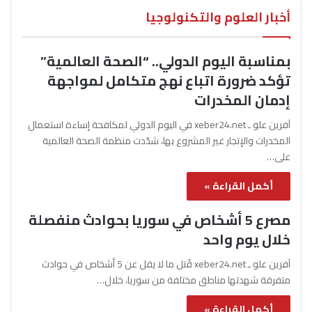
أخبار العلوم والتكنولوجيا
بمناسبة اليوم الدولي.. “الصحة العالمية”
تؤكد ضرورة اتباع نهج متكامل لمواجهة
إدمان المخدرات
آفرين علو ـ xeber24.net في اليوم الدولي لمكافحة إساءة استعمال
المخدرات والإتجار غير المشروع بها، شدّدت منظمة الصحة العالمية
على…
أكمل القراءة »
مصرع 5 أشخاص في سوريا بحوادث منفصلة
خلال يوم واحد
آفرين علو ـ xeber24.net قُتل ما لا يقل عن 5 أشخاص في حوادث
متفرقة شهدتها مناطق مختلفة من سوريا، خلال…
أكمل القراءة »