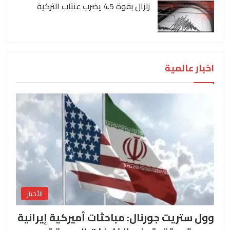
زلزال بقوة 4.5 يضرب عنتاب التركية
اخبار عالمية
الأخبار
وول ستريت جورنال: مباحثات أميركية إيرانية