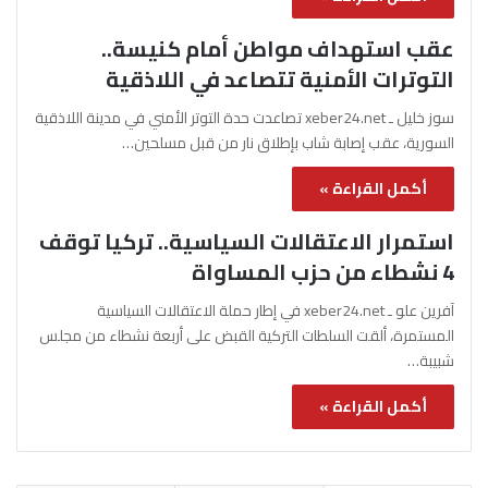
عقب استهداف مواطن أمام كنيسة..
التوترات الأمنية تتصاعد في اللاذقية
سوز خليل ـ xeber24.net تصاعدت حدة التوتر الأمني في مدينة اللاذقية
السورية، عقب إصابة شاب بإطلاق نار من قبل مسلحين…
أكمل القراءة »
استمرار الاعتقالات السياسية.. تركيا توقف
4 نشطاء من حزب المساواة
آفرين علو ـ xeber24.net في إطار حملة الاعتقالات السياسية
المستمرة، ألقت السلطات التركية القبض على أربعة نشطاء من مجلس
شبيبة…
أكمل القراءة »