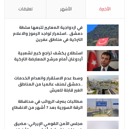
الأخيرة
الأشهر
تعليقات
في ازدواجية المعايير تتبعها سلطة
دمشق ..استمرار تواجد الرموز والاعلام
التركية في مناطق عفرين
استطلاع يكشف تراجع كبير لشعبية
أردوغان أمام مرشح المعارضة التركية
وسط عدم الاستقرار وانعدام الخدمات
..دمشق تصنف عالميا من المناطق
الغير قابلة للعيش
مطالبات بصرف الرواتب في محافظة
الرقة السورية بعد 7 أشهر من الانقطاع
مجلس الأمن القومي الإيراني: مضيق