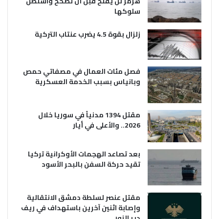
هرمز لن يفتح قبل أن تصحح واشنطن
سلوكها
زلزال بقوة 4.5 يضرب عنتاب التركية
فصل مئات العمال في مصفاتي حمص
وبانياس بسبب الخدمة العسكرية
مقتل 1394 مدنياً في سوريا خلال
2026.. والأعلى في أيار
بعد تصاعد الهجمات الأوكرانية تركيا
تقيد حركة السفن بالبحر الأسود
مقتل عنصر لسلطة دمشق الانتقالية
وإصابة اثنين آخرين باستهداف في ريف
دير الزور