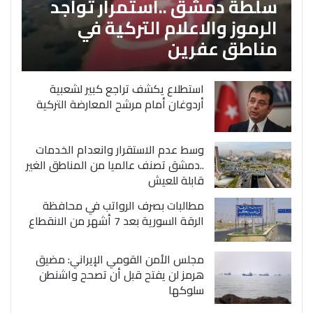
سلطة دمشق ..استمرار تواجد
الرموز والاعلام التركية في
مناطق عفرين
استطلاع يكشف تراجع كبير لشعبية
أردوغان أمام مرشح المعارضة التركية
وسط عدم الاستقرار وانعدام الخدمات
..دمشق تصنف عالميا من المناطق الغير
قابلة للعيش
مطالبات بصرف الرواتب في محافظة
الرقة السورية بعد 7 أشهر من الانقطاع
مجلس الأمن القومي الإيراني: مضيق
هرمز لن يفتح قبل أن تصحح واشنطن
سلوكها