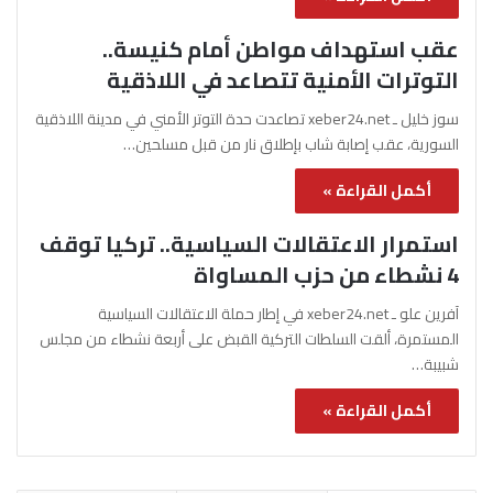
عقب استهداف مواطن أمام كنيسة..
التوترات الأمنية تتصاعد في اللاذقية
سوز خليل ـ xeber24.net تصاعدت حدة التوتر الأمني في مدينة اللاذقية
السورية، عقب إصابة شاب بإطلاق نار من قبل مسلحين…
أكمل القراءة »
استمرار الاعتقالات السياسية.. تركيا توقف
4 نشطاء من حزب المساواة
آفرين علو ـ xeber24.net في إطار حملة الاعتقالات السياسية
المستمرة، ألقت السلطات التركية القبض على أربعة نشطاء من مجلس
شبيبة…
أكمل القراءة »