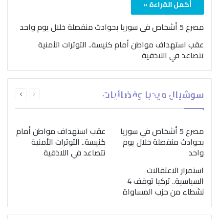
أكمل القراءة »
مصرع 5 أشخاص في سوريا بحوادث منفصلة خلال يوم واحد
عقب استهداف مواطن أمام كنيسة.. التوترات الأمنية
تتصاعد في اللاذقية
بمناسبة اليوم الدولي..
السابقة
التالية
سوشيال ميديا وفضائيات
“الصحة العالمية” تؤكد
الصفحة
الصفحة
ضرورة اتباع نهج متكامل
لمواجهة إدمان المخدرات
مصرع 5 أشخاص في سوريا
عقب استهداف مواطن أمام
بحوادث منفصلة خلال يوم
كنيسة.. التوترات الأمنية
واحد
تتصاعد في اللاذقية
استمرار الاعتقالات
السياسية.. تركيا توقف 4
نشطاء من حزب المساواة