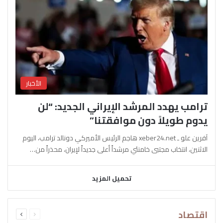
الأخبار
ترامب يهدد المرشد الإيراني الجديد: “لن
يدوم طويلاً دون موافقتنا”
آفرين علو ـ xeber24.net هاجم الرئيس الأميركي دونالد ترامب، اليوم
الاثنين، انتخاب مجتبى خامنئي مرشداً أعلى جديداً لإيران، محذراً من…
تحميل المزيد
السابقة
التالية
اقتصاد
الصفحة
الصفحة