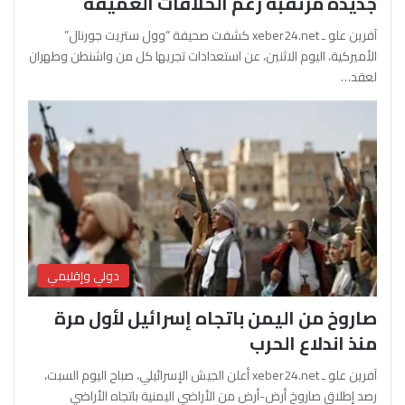
جديدة مرتقبة رغم الخلافات العميقة
آفرين علو ـ xeber24.net كشفت صحيفة “وول ستريت جورنال”
الأميركية، اليوم الاثنين، عن استعدادات تجريها كل من واشنطن وطهران
لعقد…
دولي وإقليمي
صاروخ من اليمن باتجاه إسرائيل لأول مرة
منذ اندلاع الحرب
آفرين علو ـ xeber24.net أعلن الجيش الإسرائيلي، صباح اليوم السبت،
رصد إطلاق صاروخ أرض-أرض من الأراضي اليمنية باتجاه الأراضي