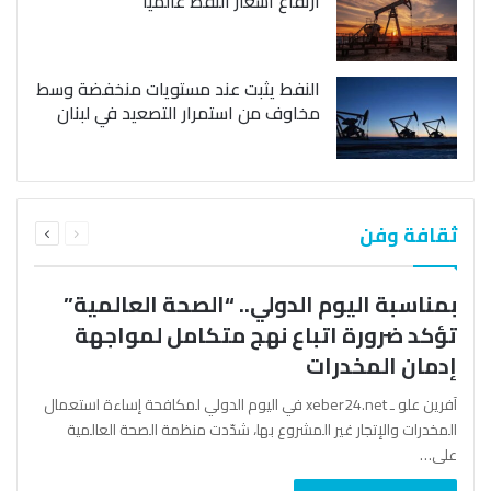
ارتفاع أسعار النفط عالمياً
النفط يثبت عند مستويات منخفضة وسط
مخاوف من استمرار التصعيد في لبنان
السابقة
التالية
ثقافة وفن
الصفحة
الصفحة
بمناسبة اليوم الدولي.. “الصحة العالمية”
تؤكد ضرورة اتباع نهج متكامل لمواجهة
إدمان المخدرات
آفرين علو ـ xeber24.net في اليوم الدولي لمكافحة إساءة استعمال
المخدرات والإتجار غير المشروع بها، شدّدت منظمة الصحة العالمية
على…