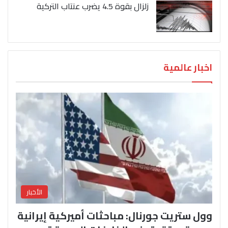
زلزال بقوة 4.5 يضرب عنتاب التركية
اخبار عالمية
الأخبار
وول ستريت جورنال: مباحثات أميركية إيرانية