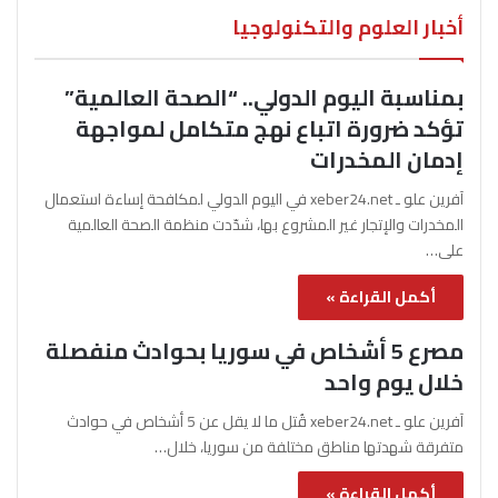
أخبار العلوم والتكنولوجيا
بمناسبة اليوم الدولي.. “الصحة العالمية”
تؤكد ضرورة اتباع نهج متكامل لمواجهة
إدمان المخدرات
آفرين علو ـ xeber24.net في اليوم الدولي لمكافحة إساءة استعمال
المخدرات والإتجار غير المشروع بها، شدّدت منظمة الصحة العالمية
على…
أكمل القراءة »
مصرع 5 أشخاص في سوريا بحوادث منفصلة
خلال يوم واحد
آفرين علو ـ xeber24.net قُتل ما لا يقل عن 5 أشخاص في حوادث
متفرقة شهدتها مناطق مختلفة من سوريا، خلال…
أكمل القراءة »